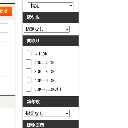
駅徒歩
間取り
～1LDK
2DK～2LDK
3DK～3LDK
4DK～4LDK
5DK～5LDK以上
築年数
建物面積