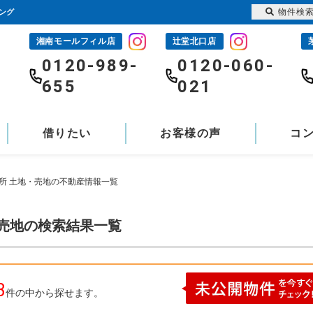
物件検
ング
湘南モールフィル店
辻堂北口店
-
0120-989-
0120-060-
655
021
借りたい
お客様の声
コ
所 土地・売地の不動産情報一覧
・売地の検索結果一覧
3
件の中から探せます。