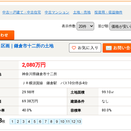
中古一戸建て・中古住宅
中古マンション
土地・売地
投資用・収益物件
表示件数
並び順
1区画｜鎌倉市十二所の土地
2,080万円
神奈川県鎌倉市十二所
地
ＪＲ横須賀線 鎌倉駅 バス10分停歩4分
29.98坪
99.10㎡
土地面積
69.38万円
なし
価
建築条件
40.0%
80.0%
い率
容積率
3
枚