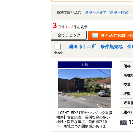
種別で絞り込む
新築一戸建て（新築一軒家）
3
件中
1～3
件を表示
鎌倉市十二所 条件無売地 全
check
土地
価格
所在
交通
坪数
坪単
建ぺ
【CENTURY21富士ハウジング取扱
物件】古都鎌倉、長閑な緑の多い
1
地域・閑静な環境。前面道路10
ｍ・角地につき開放感がありま
す。建築条件はありません。