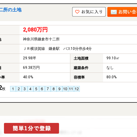
二所の土地
2,080万円
神奈川県鎌倉市十二所
地
ＪＲ横須賀線 鎌倉駅 バス10分停歩4分
29.98坪
99.10㎡
土地面積
69.38万円
なし
価
建築条件
40.0%
80.0%
い率
容積率
2
枚