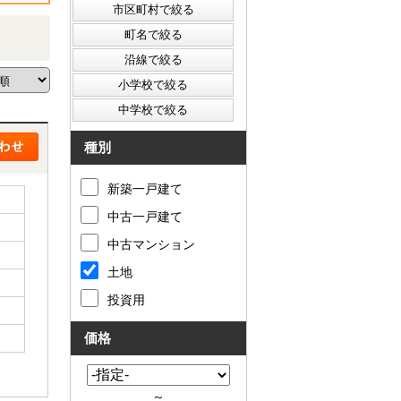
種別
新築一戸建て
中古一戸建て
中古マンション
土地
投資用
価格
～