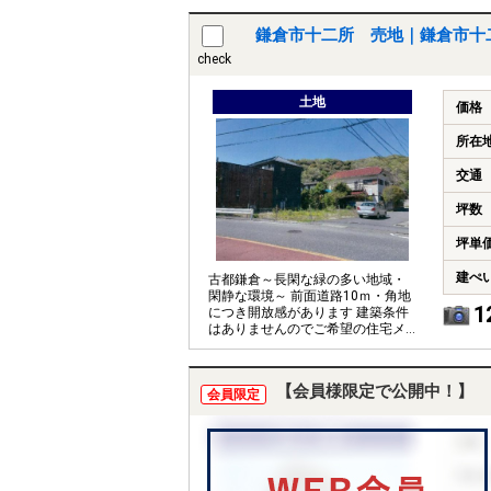
鎌倉市十二所 売地｜鎌倉市十
check
土地
価格
所在
交通
坪数
坪単
建ぺ
古都鎌倉～長閑な緑の多い地域・
閑静な環境～ 前面道路10ｍ・角地
1
につき開放感があります 建築条件
はありませんのでご希望の住宅メ
ーカー、プランでご検討いただけ
ます
【会員様限定で公開中！】
会員限定