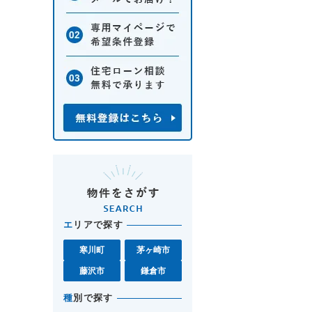
エ
リアで探す
寒川町
茅ヶ崎市
藤沢市
鎌倉市
種
別で探す