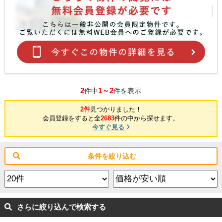
2
1～2
件中
件を表示
2件
見つかりました！
会員登録をすると全
2683
件の中から探せます。
今すぐ見る
条件を絞り込む
さらに絞り込んで検索する