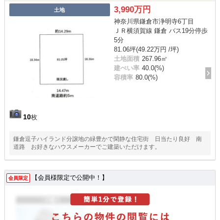
3,990万円
土地
神奈川県鎌倉市浄明寺6丁目
ＪＲ横須賀線 鎌倉 バス19分停歩
5分
81.06坪(49.22万円 /坪)
土地面積
267.96㎡
建ぺい率
40.0(%)
容積率
80.0(%)
10
枚
鎌倉逗子ハイランド分譲地の緑豊かで閑静な住宅街 日当たり良好 南
道路 お好きなハウスメーカーでご建築いただけます。
【会員様限定で公開中！】
会員限定