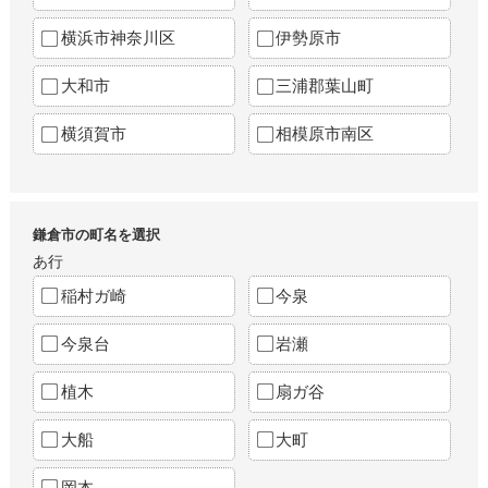
横浜市神奈川区
伊勢原市
大和市
三浦郡葉山町
横須賀市
相模原市南区
鎌倉市の町名を選択
あ行
稲村ガ崎
今泉
今泉台
岩瀬
植木
扇ガ谷
大船
大町
岡本