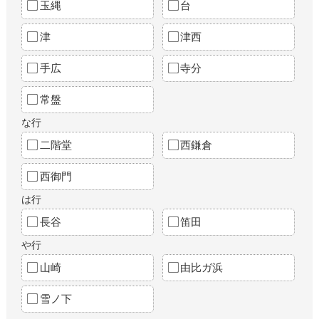
玉縄
台
津
津西
手広
寺分
常盤
な行
二階堂
西鎌倉
西御門
は行
長谷
笛田
や行
山崎
由比ガ浜
雪ノ下