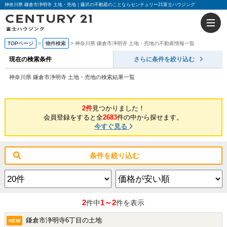
神奈川県 鎌倉市浄明寺 土地・売地｜藤沢の不動産のことならセンチュリー21富士ハウジング
TOPページ
物件検索
神奈川県 鎌倉市浄明寺 土地・売地の不動産情報一覧
現在の検索条件
さらに条件を絞り込む
神奈川県 鎌倉市浄明寺 土地・売地の検索結果一覧
2件
見つかりました！
会員登録をすると全
2683
件の中から探せます。
今すぐ見る
条件を絞り込む
2
1～2
件中
件を表示
鎌倉市浄明寺6丁目の土地
NEW