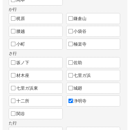
か行
梶原
鎌倉山
腰越
小袋谷
小町
極楽寺
さ行
坂ノ下
佐助
材木座
七里ガ浜
七里ガ浜東
城廻
十二所
浄明寺
関谷
た行