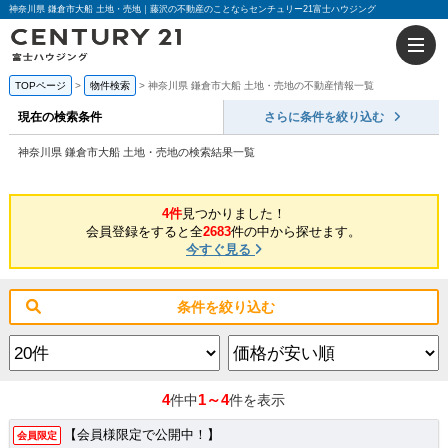
神奈川県 鎌倉市大船 土地・売地｜藤沢の不動産のことならセンチュリー21富士ハウジング
TOPページ
物件検索
神奈川県 鎌倉市大船 土地・売地の不動産情報一覧
現在の検索条件
さらに条件を絞り込む
神奈川県 鎌倉市大船 土地・売地の検索結果一覧
4件
見つかりました！
会員登録をすると全
2683
件の中から探せます。
今すぐ見る
条件を絞り込む
4
1～4
件中
件を表示
【会員様限定で公開中！】
会員限定