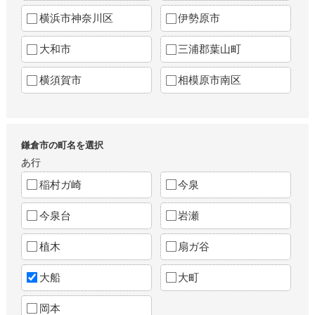
横浜市神奈川区
伊勢原市
大和市
三浦郡葉山町
横須賀市
相模原市南区
鎌倉市の町名を選択
あ行
稲村ガ崎
今泉
今泉台
岩瀬
植木
扇ガ谷
大船
大町
岡本