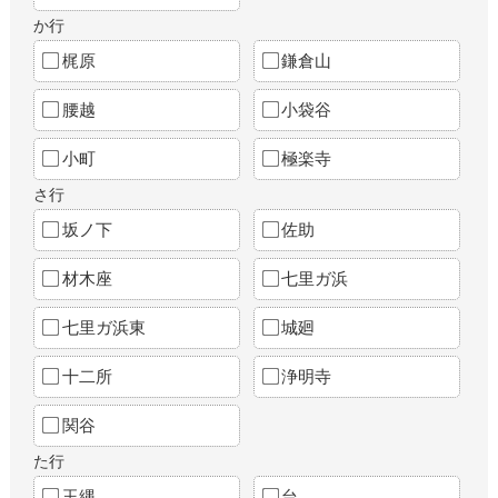
か行
梶原
鎌倉山
腰越
小袋谷
小町
極楽寺
さ行
坂ノ下
佐助
材木座
七里ガ浜
七里ガ浜東
城廻
十二所
浄明寺
関谷
た行
玉縄
台