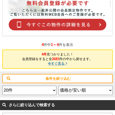
4
1～4
件中
件を表示
4件
見つかりました！
会員登録をすると全
2683
件の中から探せます。
今すぐ見る
条件を絞り込む
さらに絞り込んで検索する