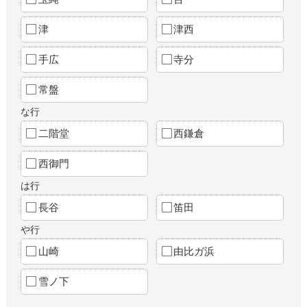
津
津西
手広
寺分
常盤
な行
二階堂
西鎌倉
西御門
は行
長谷
笛田
や行
山崎
由比ガ浜
雪ノ下