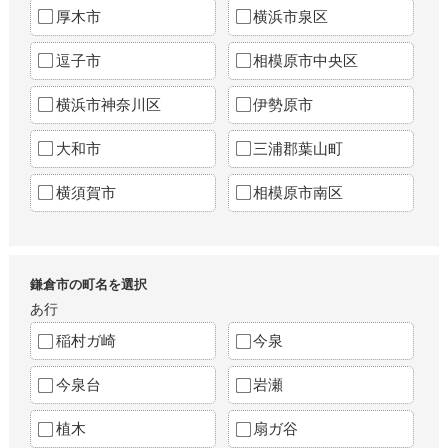
厚木市
横浜市泉区
逗子市
相模原市中央区
横浜市神奈川区
伊勢原市
大和市
三浦郡葉山町
横須賀市
相模原市南区
鎌倉市の町名を選択
あ行
稲村ガ崎
今泉
今泉台
岩瀬
植木
扇ガ谷