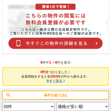
4
1～4
件中
件を表示
4件
見つかりました！
会員登録をすると全
2683
件の中から探せます。
今すぐ見る
条件を絞り込む