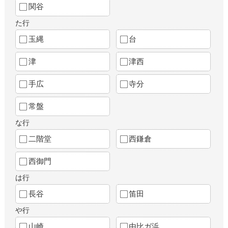
関谷
た行
玉縄
台
津
津西
手広
寺分
常盤
な行
二階堂
西鎌倉
西御門
は行
長谷
笛田
や行
山崎
由比ガ浜