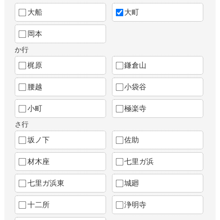
大船
大町
岡本
か行
梶原
鎌倉山
腰越
小袋谷
小町
極楽寺
さ行
坂ノ下
佐助
材木座
七里ガ浜
七里ガ浜東
城廻
十二所
浄明寺