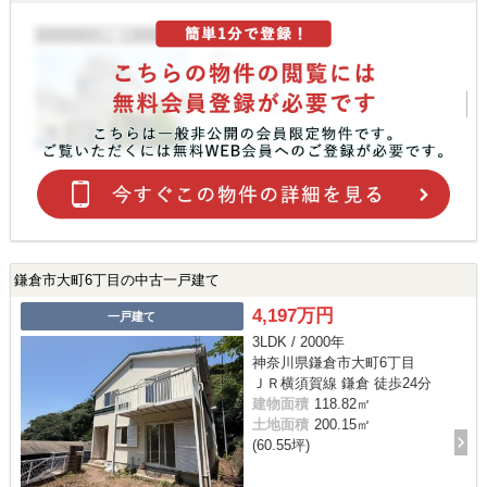
鎌倉市大町6丁目の中古一戸建て
4,197万円
一戸建て
3LDK / 2000年
神奈川県鎌倉市大町6丁目
ＪＲ横須賀線 鎌倉 徒歩24分
建物面積
118.82㎡
土地面積
200.15㎡
(60.55坪)