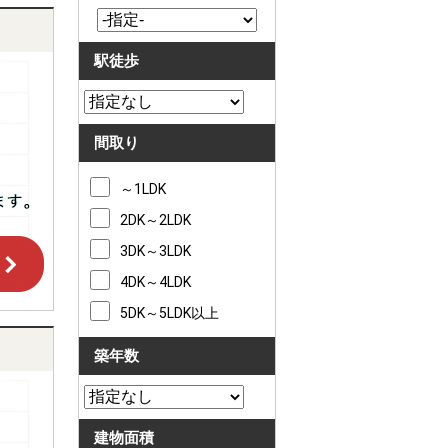
駅徒歩
間取り
～1LDK
2DK～2LDK
3DK～3LDK
4DK～4LDK
5DK～5LDK以上
築年数
建物面積