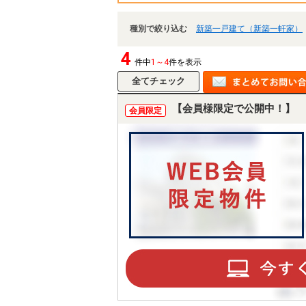
種別で絞り込む
新築一戸建て（新築一軒家）
4
件中
1～4
件を表示
【会員様限定で公開中！】
会員限定