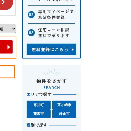
エ
リアで探す
寒川町
茅ヶ崎市
藤沢市
鎌倉市
種
別で探す