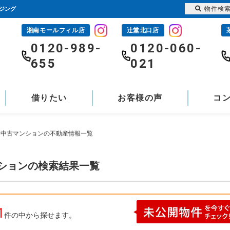
物件検
ジング
湘南モールフィル店
辻堂北口店
-
0120-989-
0120-060-
655
021
借りたい
お客様の声
コ
谷 中古マンションの不動産情報一覧
ンションの検索結果一覧
1
件の中から探せます。