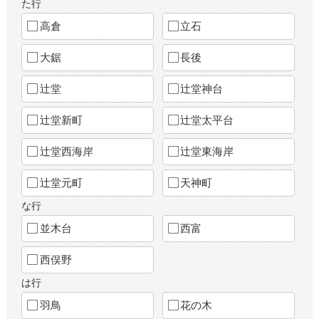
た行
高倉
立石
大鋸
長後
辻堂
辻堂神台
辻堂新町
辻堂太平台
辻堂西海岸
辻堂東海岸
辻堂元町
天神町
な行
並木台
西富
西俣野
は行
羽鳥
花の木