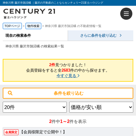
神奈川県 藤沢市鵠沼橘 ｜藤沢の不動産のことならセンチュリー21富士ハウジング
TOPページ
物件検索
神奈川県 藤沢市鵠沼橘 の不動産情報一覧
現在の検索条件
さらに条件を絞り込む
神奈川県 藤沢市鵠沼橘 の検索結果一覧
2件
見つかりました！
会員登録をすると全
2683
件の中から探せます。
今すぐ見る
条件を絞り込む
2
1～2
件中
件を表示
【会員様限定で公開中！】
会員限定