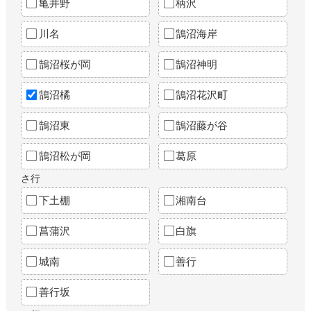
亀井野
柄沢
川名
鵠沼海岸
鵠沼桜が岡
鵠沼神明
鵠沼橘
鵠沼花沢町
鵠沼東
鵠沼藤が谷
鵠沼松が岡
葛原
さ行
下土棚
湘南台
菖蒲沢
白旗
城南
善行
善行坂