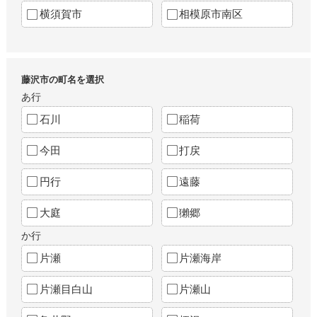
横須賀市
相模原市南区
藤沢市の町名を選択
あ行
石川
稲荷
今田
打戻
円行
遠藤
大庭
獺郷
か行
片瀬
片瀬海岸
片瀬目白山
片瀬山