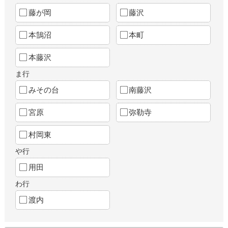
藤が岡
藤沢
本鵠沼
本町
本藤沢
ま行
みその台
南藤沢
宮原
弥勒寺
村岡東
や行
用田
わ行
渡内