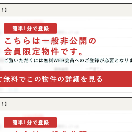
！】
！】