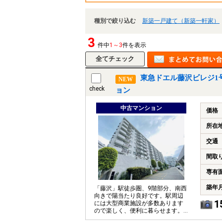
種別で絞り込む
新築一戸建て（新築一軒家）
3
件中
1～3
件を表示
東急ドエル藤沢ビレジ1
NEW
check
ョン
中古マンション
価格
所在
交通
間取
専有
築年
「藤沢」駅徒歩圏、9階部分、南西
向きで陽当たり良好です。駅周辺
1
には大型商業施設が多数あります
ので楽しく、便利に暮らせます。
2026.6リフォーム完了していま