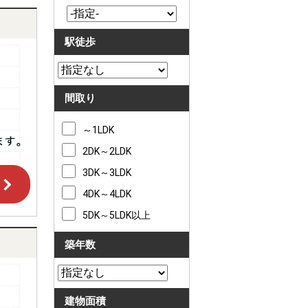
駅徒歩
間取り
～1LDK
2DK～2LDK
3DK～3LDK
4DK～4LDK
5DK～5LDK以上
築年数
建物面積