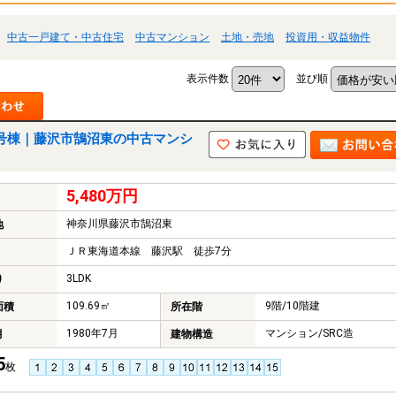
中古一戸建て・中古住宅
中古マンション
土地・売地
投資用・収益物件
表示件数
並び順
号棟｜藤沢市鵠沼東の中古マンシ
5,480万円
神奈川県藤沢市鵠沼東
地
ＪＲ東海道本線 藤沢駅 徒歩7分
3LDK
り
109.69㎡
9階/10階建
面積
所在階
1980年7月
マンション/SRC造
月
建物構造
5
枚