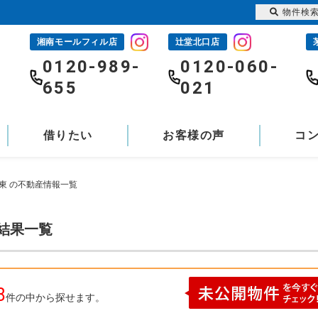
物件検
湘南モールフィル店
辻堂北口店
-
0120-989-
0120-060-
655
021
借りたい
お客様の声
コ
東 の不動産情報一覧
索結果一覧
8
件の中から探せます。