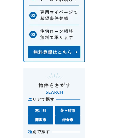
エ
リアで探す
寒川町
茅ヶ崎市
藤沢市
鎌倉市
種
別で探す