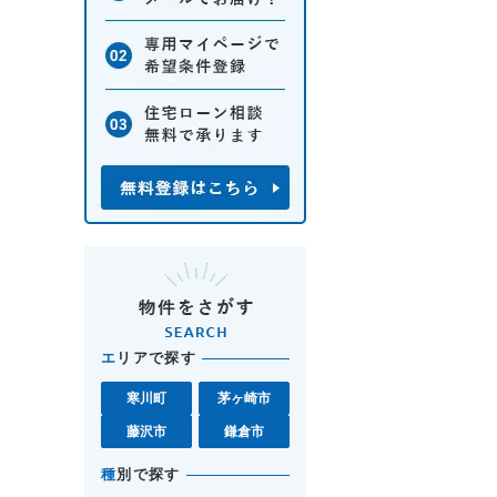
エ
リアで探す
寒川町
茅ヶ崎市
藤沢市
鎌倉市
種
別で探す