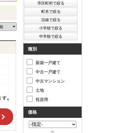
種別
新築一戸建て
中古一戸建て
中古マンション
土地
投資用
価格
～