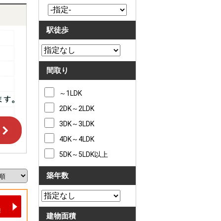
駅徒歩
間取り
～1LDK
2DK～2LDK
3DK～3LDK
4DK～4LDK
5DK～5LDK以上
築年数
建物面積