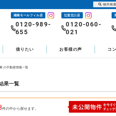
物件検
湘南モールフィル店
辻堂北口店
-
0120-989-
0120-060-
655
021
借りたい
お客様の声
コ
東 の不動産情報一覧
索結果一覧
3
件の中から探せます。