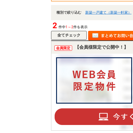
種別で絞り込む
新築一戸建て（新築一軒家）
2
件中
1～2
件を表示
【会員様限定で公開中！】
会員限定