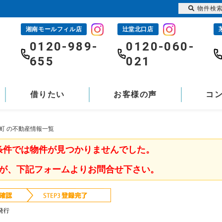
物件検
湘南モールフィル店
辻堂北口店
-
0120-989-
0120-060-
655
021
借りたい
お客様の声
コ
町 の不動産情報一覧
条件では物件が見つかりませんでした。
が、下記フォームよりお問合せ下さい。
発行