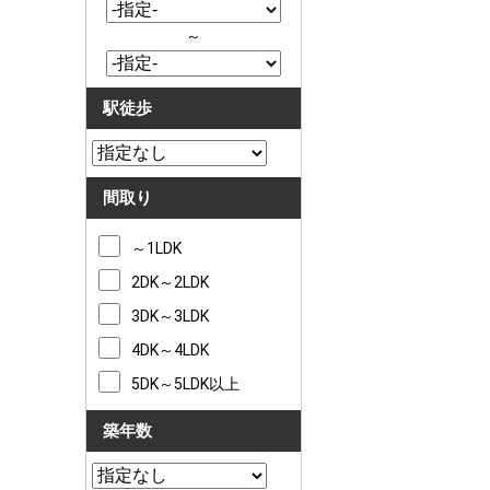
～
駅徒歩
間取り
～1LDK
2DK～2LDK
3DK～3LDK
4DK～4LDK
5DK～5LDK以上
築年数