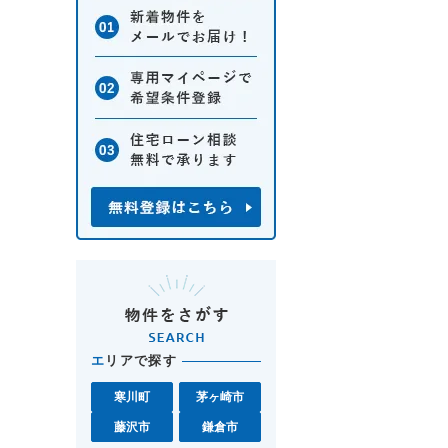
エ
リアで探す
寒川町
茅ヶ崎市
藤沢市
鎌倉市