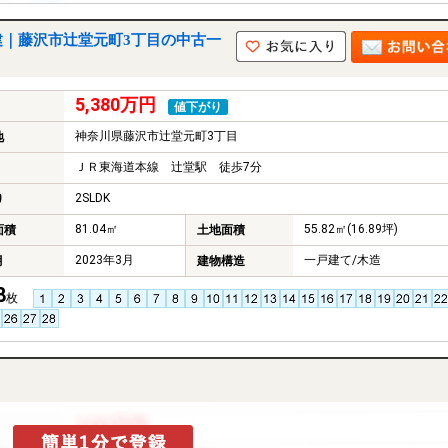
建｜藤沢市辻堂元町3丁目の中古一
5,380万円
値下がり
神奈川県藤沢市辻堂元町3丁目
地
ＪＲ東海道本線 辻堂駅 徒歩7分
2SLDK
り
81.04㎡
55.82㎡(16.89坪)
面積
土地面積
2023年3月
一戸建て/木造
月
建物構造
8
枚