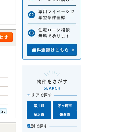
エ
リアで探す
寒川町
茅ヶ崎市
藤沢市
鎌倉市
種
別で探す