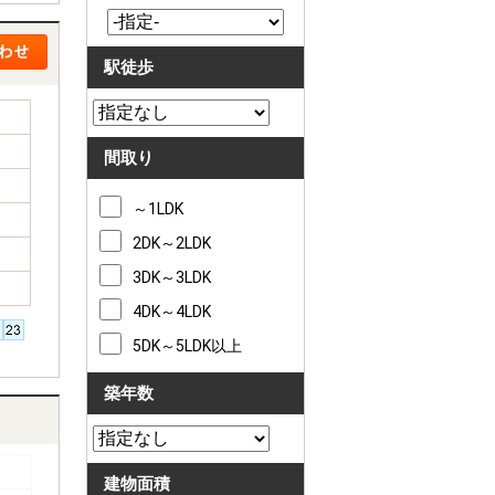
駅徒歩
間取り
～1LDK
2DK～2LDK
3DK～3LDK
4DK～4LDK
5DK～5LDK以上
築年数
建物面積