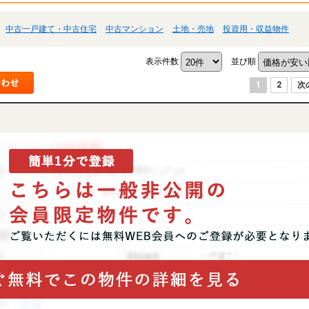
中古一戸建て・中古住宅
中古マンション
土地・売地
投資用・収益物件
表示件数
並び順
1
2
次