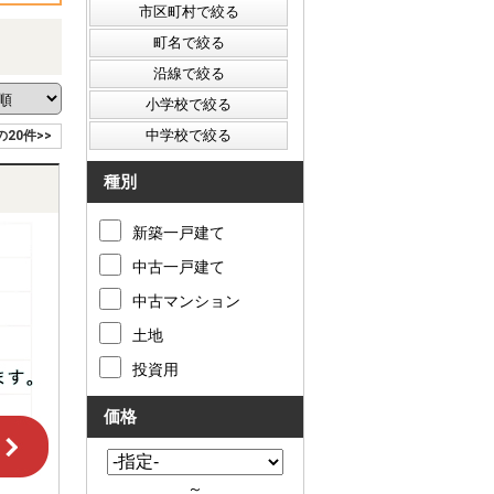
の20件>>
種別
新築一戸建て
中古一戸建て
中古マンション
土地
投資用
価格
～