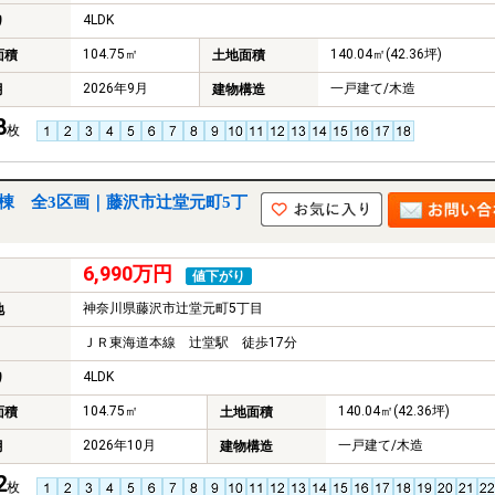
4LDK
り
104.75㎡
140.04㎡(42.36坪)
面積
土地面積
2026年9月
一戸建て/木造
月
建物構造
8
枚
棟 全3区画｜藤沢市辻堂元町5丁
6,990万円
値下がり
神奈川県藤沢市辻堂元町5丁目
地
ＪＲ東海道本線 辻堂駅 徒歩17分
4LDK
り
104.75㎡
140.04㎡(42.36坪)
面積
土地面積
2026年10月
一戸建て/木造
月
建物構造
2
枚