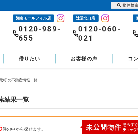
物件検
湘南モールフィル店
辻堂北口店
-
0120-989-
0120-060-
655
021
借りたい
お客様の声
コ
元町 の不動産情報一覧
検索結果一覧
5
件の中から探せます。