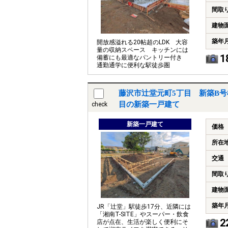
間取
建物
築年
開放感溢れる20帖超のLDK 大容
量の収納スペース キッチンには
1
備蓄にも最適なパントリー付き
通勤通学に便利な駅徒歩圏
藤沢市辻堂元町5丁目 新築B号
目の新築一戸建て
check
新築一戸建て
価格
所在
交通
間取
建物
築年
JR「辻堂」駅徒歩17分、近隣には
「湘南T-SITE」やスーパー・飲食
2
店が点在、生活が楽しく便利にそ