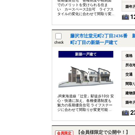
長期優良住宅 各種制度や税制面
でのメリットを受けられる住ま
築年
い カースペース2台可 ライフス
タイルの変化に合わせて間取り変
1
更可能なスケルトン・インフィル
住宅です
藤沢市辻堂元町2丁目2436番
町2丁目の新築一戸建て
check
新築一戸建て
価格
所在
交通
間取
建物
JR東海道線「辻堂」駅徒歩10分 安
心・快適に加え、各種優遇制度も
築年
魅力の長期優良住宅 ライフステー
ジに合わせて間取りが変更可能 カ
2
ースペース2台可 八松小学校徒歩5
分
【会員様限定で公開中！】
会員限定