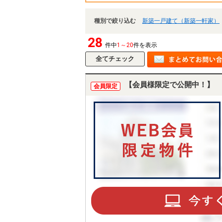
種別で絞り込む
新築一戸建て（新築一軒家）
28
件中
1～20
件を表示
【会員様限定で公開中！】
会員限定