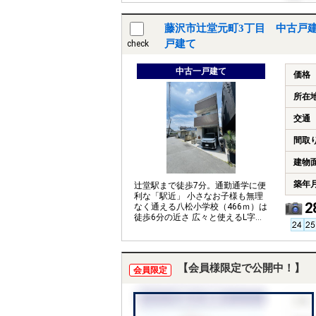
藤沢市辻堂元町3丁目 中古戸
戸建て
check
中古一戸建て
価格
所在
交通
間取
建物
築年
辻堂駅まで徒歩7分。通勤通学に便
利な「駅近」 小さなお子様も無理
2
なく通える八松小学校（466ｍ）は
徒歩6分の近さ 広々と使えるL字型
キッチン
【会員様限定で公開中！】
会員限定