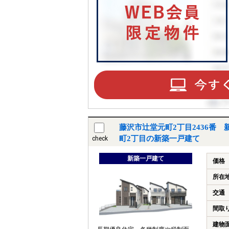
藤沢市辻堂元町2丁目2436番
町2丁目の新築一戸建て
check
新築一戸建て
価格
所在
交通
間取
建物