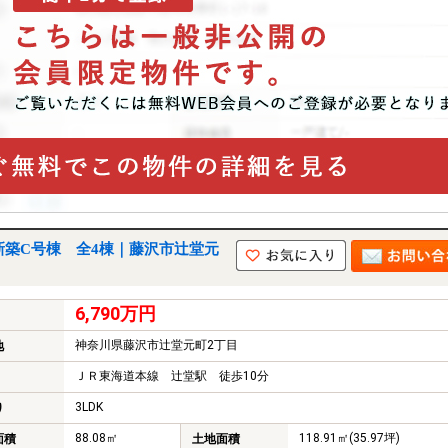
 新築C号棟 全4棟｜藤沢市辻堂元
6,790万円
神奈川県藤沢市辻堂元町2丁目
地
ＪＲ東海道本線 辻堂駅 徒歩10分
3LDK
り
88.08㎡
118.91㎡(35.97坪)
面積
土地面積