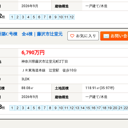
2026年9月
一戸建て/木造
月
建物構造
2
枚
 新築C号棟 全4棟｜藤沢市辻堂元
6,790万円
神奈川県藤沢市辻堂元町2丁目
地
ＪＲ東海道本線 辻堂駅 徒歩10分
3LDK
り
88.08㎡
118.91㎡(35.97坪)
面積
土地面積
2026年9月
一戸建て/木造
月
建物構造
3
枚