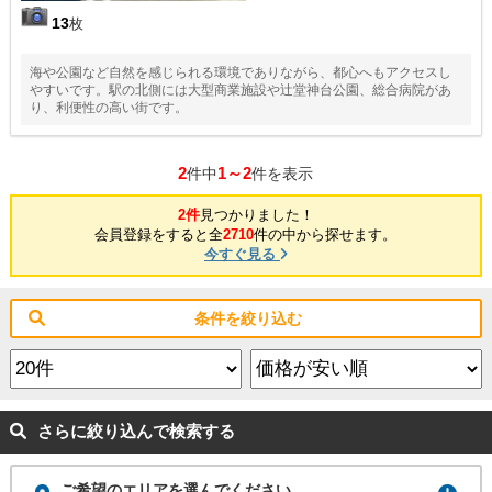
13
枚
海や公園など自然を感じられる環境でありながら、都心へもアクセスし
やすいです。駅の北側には大型商業施設や辻堂神台公園、総合病院があ
り、利便性の高い街です。
2
1～2
件中
件を表示
2件
見つかりました！
会員登録をすると全
2710
件の中から探せます。
今すぐ見る
条件を絞り込む
さらに絞り込んで検索する
ご希望のエリアを選んでください