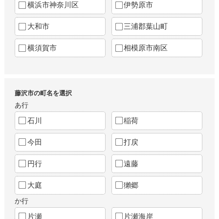
横浜市神奈川区
伊勢原市
大和市
三浦郡葉山町
横須賀市
相模原市南区
藤沢市の町名を選択
あ行
石川
稲荷
今田
打戻
円行
遠藤
大庭
獺郷
か行
片瀬
片瀬海岸