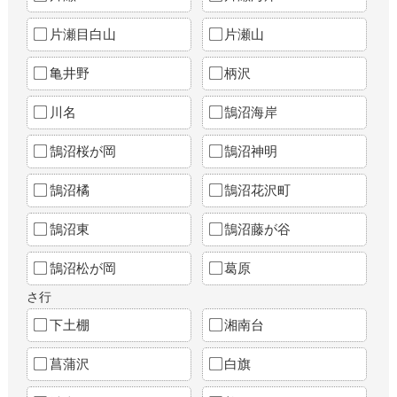
片瀬目白山
片瀬山
亀井野
柄沢
川名
鵠沼海岸
鵠沼桜が岡
鵠沼神明
鵠沼橘
鵠沼花沢町
鵠沼東
鵠沼藤が谷
鵠沼松が岡
葛原
さ行
下土棚
湘南台
菖蒲沢
白旗