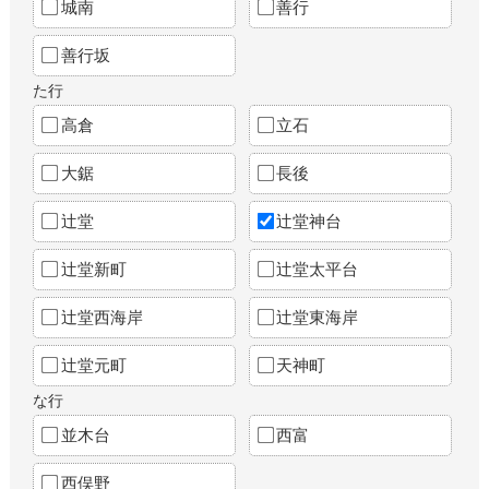
城南
善行
善行坂
た行
高倉
立石
大鋸
長後
辻堂
辻堂神台
辻堂新町
辻堂太平台
辻堂西海岸
辻堂東海岸
辻堂元町
天神町
な行
並木台
西富
西俣野