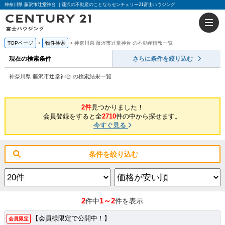
神奈川県 藤沢市辻堂神台 ｜藤沢の不動産のことならセンチュリー21富士ハウジング
TOPページ
物件検索
神奈川県 藤沢市辻堂神台 の不動産情報一覧
現在の検索条件
さらに条件を絞り込む
神奈川県 藤沢市辻堂神台 の検索結果一覧
2件
見つかりました！
会員登録をすると全
2710
件の中から探せます。
今すぐ見る
条件を絞り込む
2
1～2
件中
件を表示
【会員様限定で公開中！】
会員限定