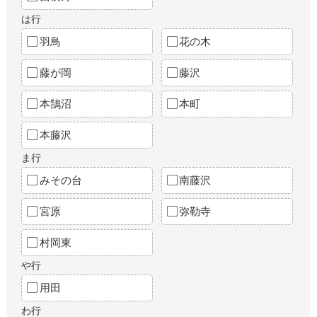
は行
羽鳥
花の木
藤が岡
藤沢
本鵠沼
本町
本藤沢
ま行
みその台
南藤沢
宮原
弥勒寺
村岡東
や行
用田
わ行