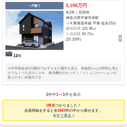
5,199万円
一戸建て
4LDK / 2026年
神奈川県平塚市幸町
ＪＲ東海道本線 平塚 徒歩15分
建物面積
101.85㎡
土地面積
83.73㎡
(25.33坪)
12
枚
小中学校徒歩5分圏内でお子さまの通学も安心 家族団らんの時間も増え
そうなくつろぎのＬＤＫ 食洗機付のキッチン！コミュニケーションの
取りやすい対面式です
1
1～1
件中
件を表示
1件
見つかりました！
会員登録をすると全
2683
件の中から探せます。
今すぐ見る