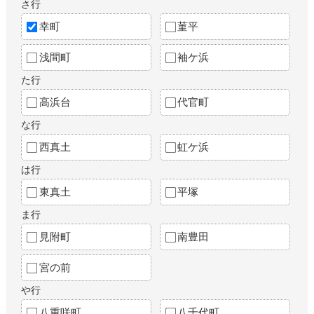
さ行
幸町
菫平
浅間町
袖ケ浜
た行
高浜台
代官町
な行
西真土
虹ケ浜
は行
東真土
平塚
ま行
見附町
南豊田
宮の前
や行
八重咲町
八千代町