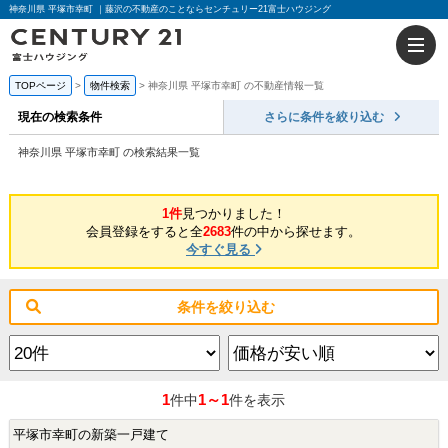
神奈川県 平塚市幸町 ｜藤沢の不動産のことならセンチュリー21富士ハウジング
TOPページ
物件検索
神奈川県 平塚市幸町 の不動産情報一覧
現在の検索条件
さらに条件を絞り込む
神奈川県 平塚市幸町 の検索結果一覧
1件
見つかりました！
会員登録をすると全
2683
件の中から探せます。
今すぐ見る
条件を絞り込む
1
1～1
件中
件を表示
平塚市幸町の新築一戸建て