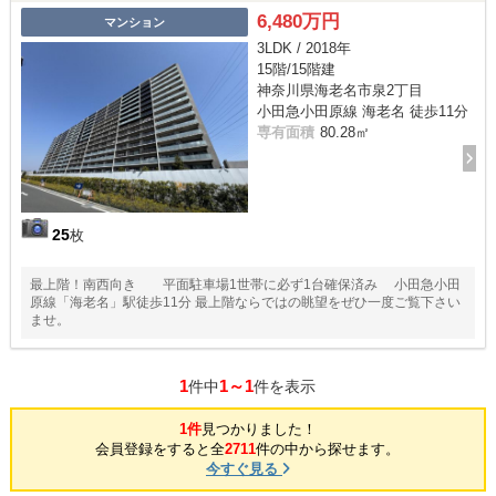
6,480万円
マンション
3LDK / 2018年
15階/15階建
神奈川県海老名市泉2丁目
小田急小田原線 海老名 徒歩11分
専有面積
80.28㎡
25
枚
最上階！南西向き 平面駐車場1世帯に必ず1台確保済み 小田急小田
原線「海老名」駅徒歩11分 最上階ならではの眺望をぜひ一度ご覧下さい
ませ。
1
1～1
件中
件を表示
1件
見つかりました！
会員登録をすると全
2711
件の中から探せます。
今すぐ見る