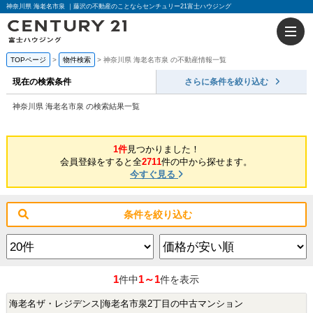
神奈川県 海老名市泉 ｜藤沢の不動産のことならセンチュリー21富士ハウジング
TOPページ
物件検索
神奈川県 海老名市泉 の不動産情報一覧
現在の検索条件
さらに条件を絞り込む
神奈川県 海老名市泉 の検索結果一覧
1件
見つかりました！
会員登録をすると全
2711
件の中から探せます。
今すぐ見る
条件を絞り込む
1
1～1
件中
件を表示
海老名ザ・レジデンス|海老名市泉2丁目の中古マンション