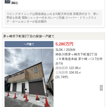
36
枚
リビングダイニングは開放感あふれる勾配天井仕様 床暖房付きで、寒い
季節も快適 電動シャッター付きガレージ完備 スーパー・ドラッグスト
ア・ホームセンターが徒歩圏内
茅ヶ崎市下町屋2丁目の新築一戸建て
5,280万円
一戸建て
3LDK / 2026年
神奈川県茅ヶ崎市下町屋2丁目
ＪＲ東海道本線 茅ケ崎 バス7分停
歩7分
建物面積
122.96㎡
土地面積
104.91㎡
(31.74坪)