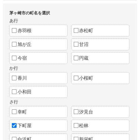
茅ヶ崎市の町名を選択
あ行
赤羽根
赤松町
旭が丘
甘沼
今宿
円蔵
か行
香川
小桜町
小和田
さ行
幸町
汐見台
下町屋
松林
白浜町
新栄町