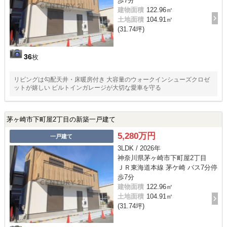
歩7分
建物面積
122.96㎡
土地面積
104.91㎡
(31.74坪)
36
枚
リビングは勾配天井・床暖房付き 大容量のウォークインシューズクロゼ
ットが嬉しい ビルトインガレージが大切な愛車を守る
茅ヶ崎市下町屋2丁目の新築一戸建て
5,280万円
一戸建て
3LDK / 2026年
神奈川県茅ヶ崎市下町屋2丁目
ＪＲ東海道本線 茅ケ崎 バス7分停
歩7分
建物面積
122.96㎡
土地面積
104.91㎡
(31.74坪)