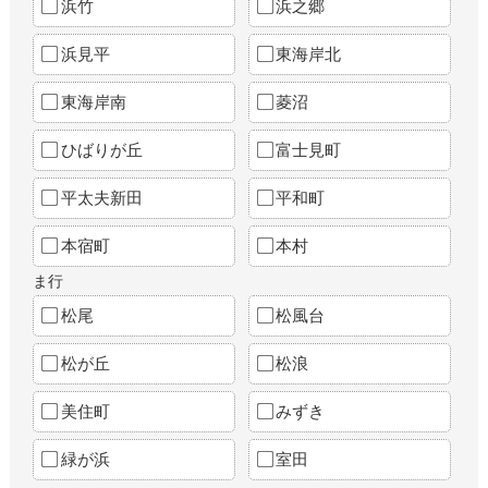
浜竹
浜之郷
浜見平
東海岸北
東海岸南
菱沼
ひばりが丘
富士見町
平太夫新田
平和町
本宿町
本村
ま行
松尾
松風台
松が丘
松浪
美住町
みずき
緑が浜
室田