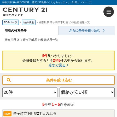
神奈川県 茅ヶ崎市下町屋 ｜藤沢の不動産のことならセンチュリー21富士ハウジング
TOPページ
物件検索
神奈川県 茅ヶ崎市下町屋 の不動産情報一覧
現在の検索条件
さらに条件を絞り込む
神奈川県 茅ヶ崎市下町屋 の検索結果一覧
5件
見つかりました！
会員登録をすると全
2448
件の中から探せます。
今すぐ見る
条件を絞り込む
5
1～5
件中
件を表示
茅ヶ崎市下町屋2丁目の土地
NEW