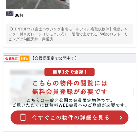
36
枚
【CENTURY21富士ハウジング湘南モールフィル店取扱物件】電動シャ
ッター付きガレージ（リモコン式） 階段で上がれる15帖のロフト リ
ビングは勾配天井・床暖房
【会員様限定で公開中！】
会員限定
NEW