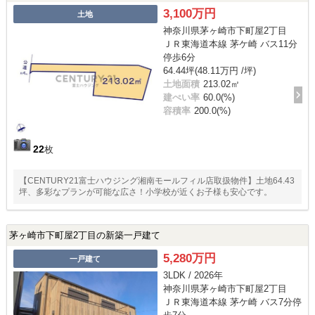
3,100万円
土地
神奈川県茅ヶ崎市下町屋2丁目
ＪＲ東海道本線 茅ケ崎 バス11分
停歩6分
64.44坪(48.11万円 /坪)
土地面積
213.02㎡
建ぺい率
60.0(%)
容積率
200.0(%)
22
枚
【CENTURY21富士ハウジング湘南モールフィル店取扱物件】土地64.43
坪、多彩なプランが可能な広さ！小学校が近くお子様も安心です。
茅ヶ崎市下町屋2丁目の新築一戸建て
5,280万円
一戸建て
3LDK / 2026年
神奈川県茅ヶ崎市下町屋2丁目
ＪＲ東海道本線 茅ケ崎 バス7分停