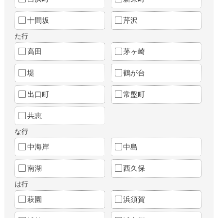
十間坂
芹沢
た行
高田
茅ヶ崎
堤
鶴が台
出口町
常盤町
共恵
な行
中海岸
中島
南湖
西久保
は行
萩園
浜須賀