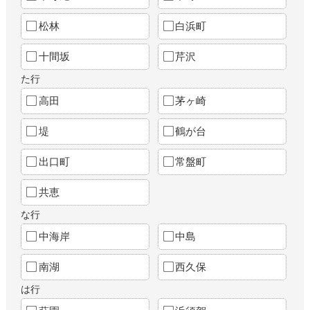
松林
白浜町
十間坂
芹沢
た行
高田
茅ヶ崎
堤
鶴が台
出口町
常盤町
共恵
な行
中海岸
中島
南湖
西久保
は行