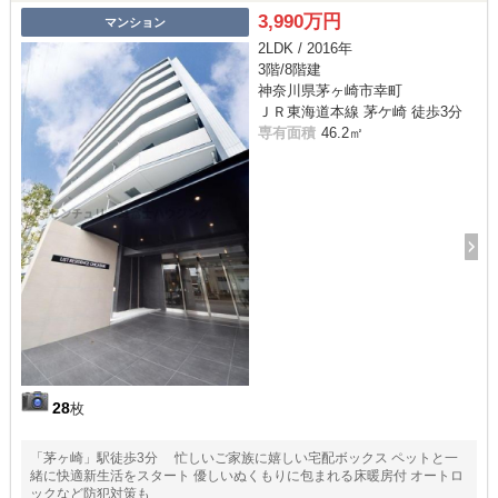
3,990万円
マンション
2LDK / 2016年
3階/8階建
神奈川県茅ヶ崎市幸町
ＪＲ東海道本線 茅ケ崎 徒歩3分
専有面積
46.2㎡
28
枚
「茅ヶ崎」駅徒歩3分 忙しいご家族に嬉しい宅配ボックス ペットと一
緒に快適新生活をスタート 優しいぬくもりに包まれる床暖房付 オートロ
ックなど防犯対策も