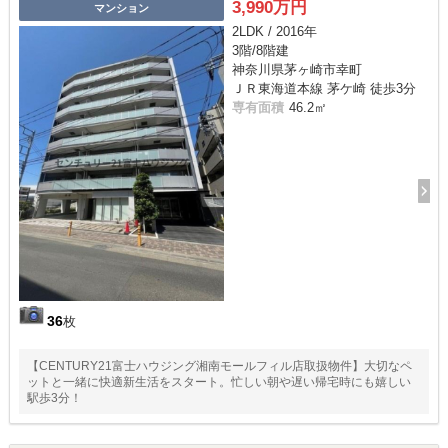
3,990万円
マンション
2LDK / 2016年
3階/8階建
神奈川県茅ヶ崎市幸町
ＪＲ東海道本線 茅ケ崎 徒歩3分
専有面積
46.2㎡
36
枚
【CENTURY21富士ハウジング湘南モールフィル店取扱物件】大切なペ
ットと一緒に快適新生活をスタート。忙しい朝や遅い帰宅時にも嬉しい
駅歩3分！