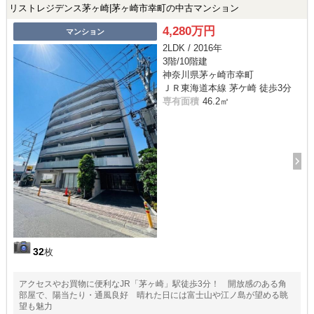
リストレジデンス茅ヶ崎|茅ヶ崎市幸町の中古マンション
4,280万円
マンション
2LDK / 2016年
3階/10階建
神奈川県茅ヶ崎市幸町
ＪＲ東海道本線 茅ケ崎 徒歩3分
専有面積
46.2㎡
32
枚
アクセスやお買物に便利なJR「茅ヶ崎」駅徒歩3分！ 開放感のある角
部屋で、陽当たり・通風良好 晴れた日には富士山や江ノ島が望める眺
望も魅力