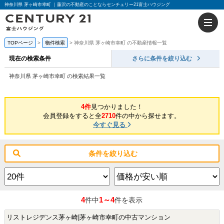
神奈川県 茅ヶ崎市幸町 ｜藤沢の不動産のことならセンチュリー21富士ハウジング
TOPページ
物件検索
神奈川県 茅ヶ崎市幸町 の不動産情報一覧
現在の検索条件
さらに条件を絞り込む
神奈川県 茅ヶ崎市幸町 の検索結果一覧
4件
見つかりました！
会員登録をすると全
2710
件の中から探せます。
今すぐ見る
条件を絞り込む
4
1～4
件中
件を表示
リストレジデンス茅ヶ崎|茅ヶ崎市幸町の中古マンション