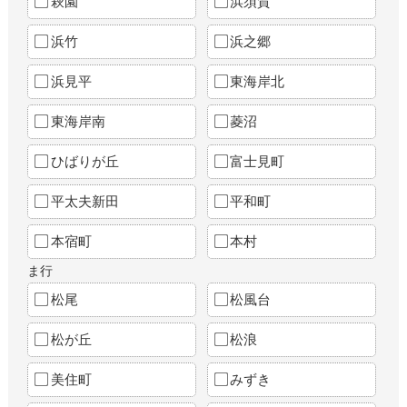
萩園
浜須賀
浜竹
浜之郷
浜見平
東海岸北
東海岸南
菱沼
ひばりが丘
富士見町
平太夫新田
平和町
本宿町
本村
ま行
松尾
松風台
松が丘
松浪
美住町
みずき