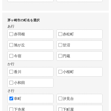
茅ヶ崎市の町名を選択
あ行
赤羽根
赤松町
旭が丘
甘沼
今宿
円蔵
か行
香川
小桜町
小和田
さ行
幸町
汐見台
下寺尾
下町屋