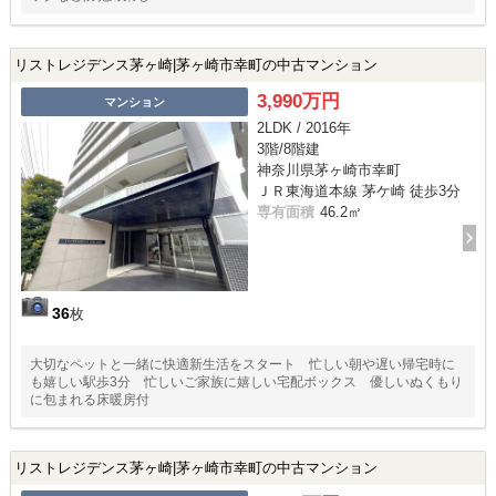
リストレジデンス茅ヶ崎|茅ヶ崎市幸町の中古マンション
3,990万円
マンション
2LDK / 2016年
3階/8階建
神奈川県茅ヶ崎市幸町
ＪＲ東海道本線 茅ケ崎 徒歩3分
専有面積
46.2㎡
36
枚
大切なペットと一緒に快適新生活をスタート 忙しい朝や遅い帰宅時に
も嬉しい駅歩3分 忙しいご家族に嬉しい宅配ボックス 優しいぬくもり
に包まれる床暖房付
リストレジデンス茅ヶ崎|茅ヶ崎市幸町の中古マンション