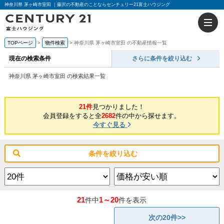
神奈川県 茅ヶ崎市室田 ｜藤沢の不動産のことならセンチュリー21富士ハウジング
TOPページ
物件検索
神奈川県 茅ヶ崎市室田 の不動産情報一覧
現在の検索条件
さらに条件を絞り込む
神奈川県 茅ヶ崎市室田 の検索結果一覧
21件
見つかりました！
会員登録をすると全
2682
件の中から探せます。
今すぐ見る
条件を絞り込む
21
1～20
件中
件を表示
次の20件>>