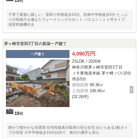
15
枚
子育て家族に嬉しい、室田小学校徒歩10分、松林中学校徒歩5分 たっぷ
りの収納力を備えたウォークインクロゼット バスユニット１坪タイプ、
浴室乾燥機付き
茅ヶ崎市室田3丁目の新築一戸建て
4,090万円
一戸建て
2SLDK / 2026年
神奈川県茅ヶ崎市室田3丁目
ＪＲ東海道本線 茅ケ崎 バス10分
停歩5分
建物面積
99.36㎡
土地面積
106.66㎡
(32.26坪)
15
枚
静かで穏やかな住環境 住宅性能表示取得の安心住宅 ゆとりある1帖タイ
プの浴室 小中学校徒歩10分以内で、毎日の通学も安心