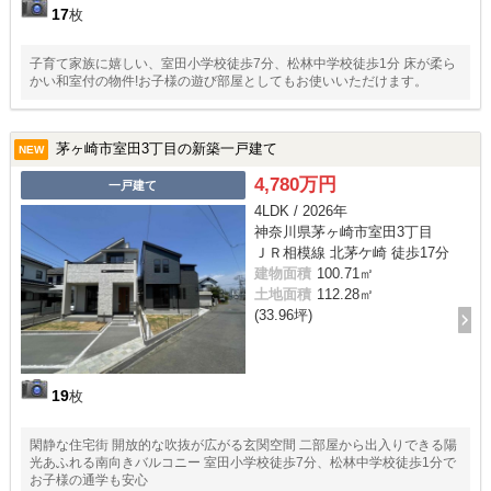
17
枚
子育て家族に嬉しい、室田小学校徒歩7分、松林中学校徒歩1分 床が柔ら
かい和室付の物件!お子様の遊び部屋としてもお使いいただけます。
茅ヶ崎市室田3丁目の新築一戸建て
NEW
4,780万円
一戸建て
4LDK / 2026年
神奈川県茅ヶ崎市室田3丁目
ＪＲ相模線 北茅ケ崎 徒歩17分
建物面積
100.71㎡
土地面積
112.28㎡
(33.96坪)
19
枚
閑静な住宅街 開放的な吹抜が広がる玄関空間 二部屋から出入りできる陽
光あふれる南向きバルコニー 室田小学校徒歩7分、松林中学校徒歩1分で
お子様の通学も安心