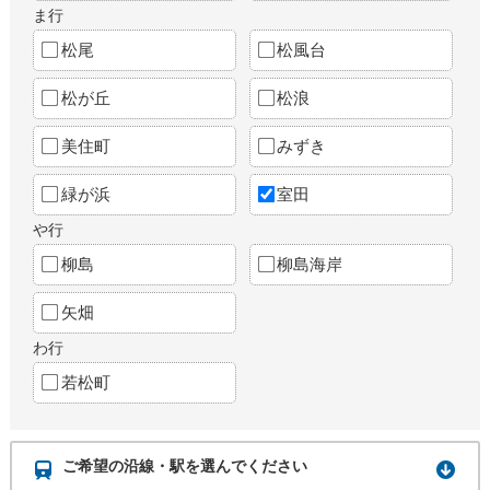
ま行
松尾
松風台
松が丘
松浪
美住町
みずき
緑が浜
室田
や行
柳島
柳島海岸
矢畑
わ行
若松町
ご希望の沿線・駅を選んでください