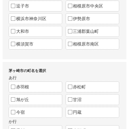
逗子市
相模原市中央区
横浜市神奈川区
伊勢原市
大和市
三浦郡葉山町
横須賀市
相模原市南区
茅ヶ崎市の町名を選択
あ行
赤羽根
赤松町
旭が丘
甘沼
今宿
円蔵
か行