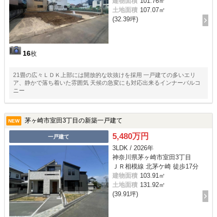
建物面積
101.76㎡
土地面積
107.07㎡
(32.39坪)
16
枚
21畳の広々ＬＤＫ上部には開放的な吹抜けを採用 一戸建ての多いエリ
ア、静かで落ち着いた雰囲気 天候の急変にも対応出来るインナーバルコ
ニー
茅ヶ崎市室田3丁目の新築一戸建て
NEW
5,480万円
一戸建て
3LDK / 2026年
神奈川県茅ヶ崎市室田3丁目
ＪＲ相模線 北茅ケ崎 徒歩17分
建物面積
103.91㎡
土地面積
131.92㎡
(39.91坪)