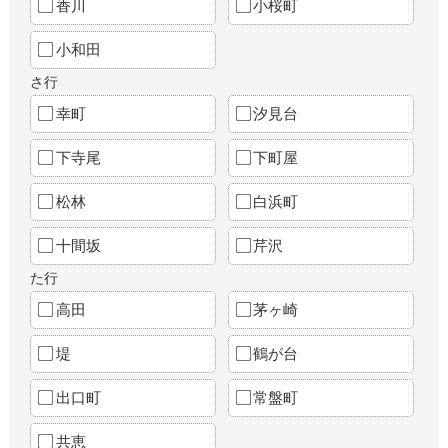
香川
小桜町
小和田
さ行
幸町
汐見台
下寺尾
下町屋
松林
白浜町
十間坂
芹沢
た行
高田
茅ヶ崎
堤
鶴が台
出口町
常盤町
共恵