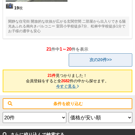
19
枚
閑静な住宅街 開放的な吹抜が広がる玄関空間 二部屋から出入りできる陽
光あふれる南向きバルコニー 室田小学校徒歩7分、松林中学校徒歩1分で
お子様の通学も安心
21
1～20
件中
件を表示
次の20件>>
21件
見つかりました！
会員登録をすると全
2682
件の中から探せます。
今すぐ見る
条件を絞り込む
さらに絞り込んで検索する