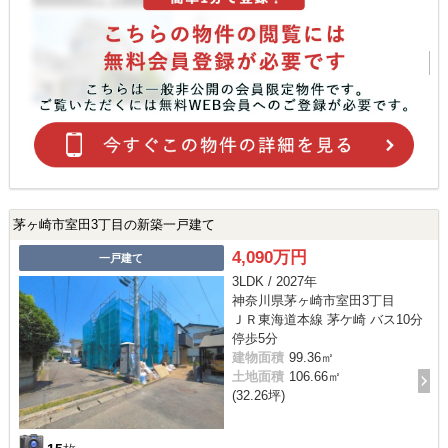
茅ヶ崎市室田3丁目の新築一戸建て
4,090万円
一戸建て
3LDK / 2027年
神奈川県茅ヶ崎市室田3丁目
ＪＲ東海道本線 茅ケ崎 バス10分
停歩5分
建物面積
99.36㎡
土地面積
106.66㎡
(32.26坪)