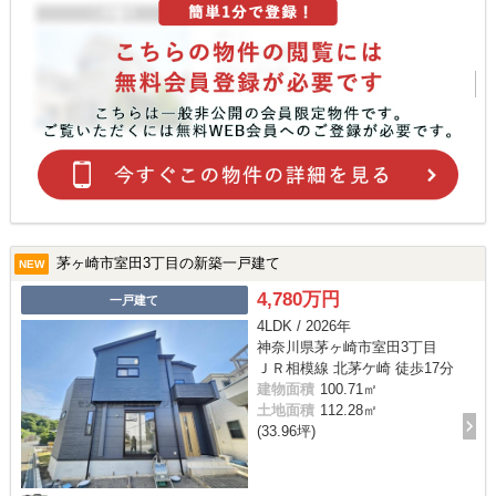
茅ヶ崎市室田3丁目の新築一戸建て
NEW
4,780万円
一戸建て
4LDK / 2026年
神奈川県茅ヶ崎市室田3丁目
ＪＲ相模線 北茅ケ崎 徒歩17分
建物面積
100.71㎡
土地面積
112.28㎡
(33.96坪)