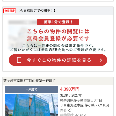
【会員様限定で公開中！】
会員限定
茅ヶ崎市室田3丁目の新築一戸建て
4,390万円
一戸建て
3LDK / 2027年
神奈川県茅ヶ崎市室田3丁目
ＪＲ東海道本線 茅ケ崎 バス10分
停歩5分
建物面積
92.73㎡