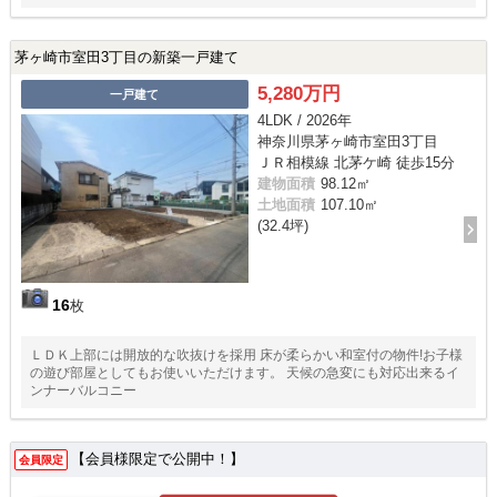
茅ヶ崎市室田3丁目の新築一戸建て
5,280万円
一戸建て
4LDK / 2026年
神奈川県茅ヶ崎市室田3丁目
ＪＲ相模線 北茅ケ崎 徒歩15分
建物面積
98.12㎡
土地面積
107.10㎡
(32.4坪)
16
枚
ＬＤＫ上部には開放的な吹抜けを採用 床が柔らかい和室付の物件!お子様
の遊び部屋としてもお使いいただけます。 天候の急変にも対応出来るイ
ンナーバルコニー
【会員様限定で公開中！】
会員限定