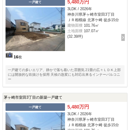
5,480万円
一戸建て
3LDK / 2026年
神奈川県茅ヶ崎市室田3丁目
ＪＲ相模線 北茅ケ崎 徒歩15分
建物面積
101.76㎡
土地面積
107.07㎡
(32.39坪)
16
枚
一戸建ての多いエリア、静かで落ち着いた雰囲気 21畳の広々ＬＤＫ上部
には開放的な吹抜けを採用 天候の急変にも対応出来るインナーバルコニ
ー
茅ヶ崎市室田3丁目の新築一戸建て
5,480万円
一戸建て
3LDK / 2026年
神奈川県茅ヶ崎市室田3丁目
ＪＲ相模線 北茅ケ崎 徒歩15分