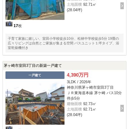
土地面積
92.71㎡
(28.04坪)
17
枚
子育て家族に嬉しい、室田小学校徒歩10分、松林中学校徒歩5分 19畳の
広々リビングは自然とご家族が集まる空間 バスユニット１坪タイプ、浴
室乾燥機付き
茅ヶ崎市室田3丁目の新築一戸建て
4,390万円
一戸建て
3LDK / 2026年
神奈川県茅ヶ崎市室田3丁目
ＪＲ東海道本線 茅ケ崎 バス10分
停歩5分
建物面積
92.73㎡
土地面積
92.71㎡
(28.04坪)