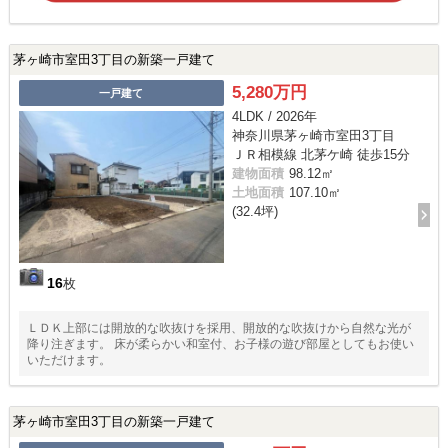
茅ヶ崎市室田3丁目の新築一戸建て
5,280万円
一戸建て
4LDK / 2026年
神奈川県茅ヶ崎市室田3丁目
ＪＲ相模線 北茅ケ崎 徒歩15分
建物面積
98.12㎡
土地面積
107.10㎡
(32.4坪)
16
枚
ＬＤＫ上部には開放的な吹抜けを採用、開放的な吹抜けから自然な光が
降り注ぎます。 床が柔らかい和室付、お子様の遊び部屋としてもお使い
いただけます。
茅ヶ崎市室田3丁目の新築一戸建て