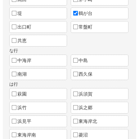
堤
鶴が台
出口町
常盤町
共恵
な行
中海岸
中島
南湖
西久保
は行
萩園
浜須賀
浜竹
浜之郷
浜見平
東海岸北
東海岸南
菱沼