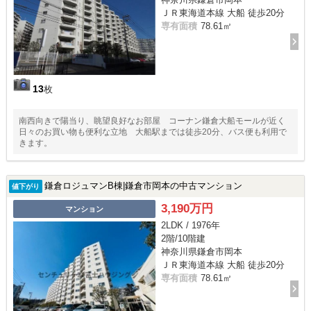
ＪＲ東海道本線 大船 徒歩20分
専有面積
78.61㎡
13
枚
南西向きで陽当り、眺望良好なお部屋 コーナン鎌倉大船モールが近く
日々のお買い物も便利な立地 大船駅までは徒歩20分、バス便も利用で
きます。
鎌倉ロジュマンB棟|鎌倉市岡本の中古マンション
値下がり
3,190万円
マンション
2LDK / 1976年
2階/10階建
神奈川県鎌倉市岡本
ＪＲ東海道本線 大船 徒歩20分
専有面積
78.61㎡