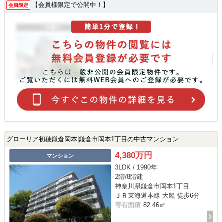
【会員様限定で公開中！】
会員限定
グローリア初穂鎌倉岡本|鎌倉市岡本1丁目の中古マンション
4,380万円
マンション
3LDK / 1990年
2階/8階建
神奈川県鎌倉市岡本1丁目
ＪＲ東海道本線 大船 徒歩6分
専有面積
82.46㎡