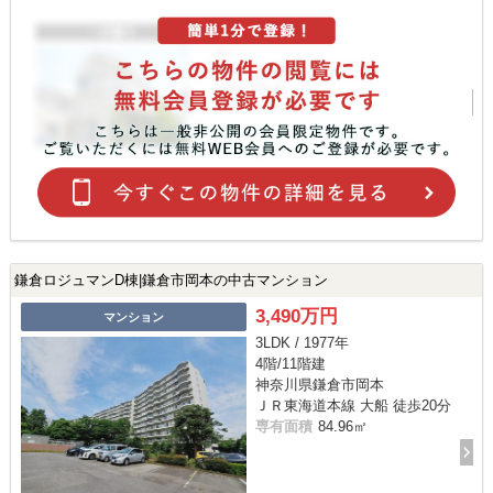
鎌倉ロジュマンD棟|鎌倉市岡本の中古マンション
3,490万円
マンション
3LDK / 1977年
4階/11階建
神奈川県鎌倉市岡本
ＪＲ東海道本線 大船 徒歩20分
専有面積
84.96㎡