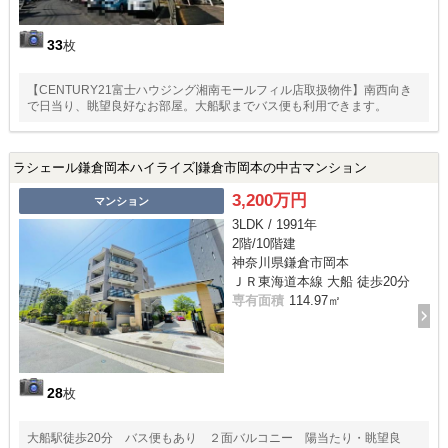
33
枚
【CENTURY21富士ハウジング湘南モールフィル店取扱物件】南西向き
で日当り、眺望良好なお部屋。大船駅までバス便も利用できます。
ラシェール鎌倉岡本ハイライズ|鎌倉市岡本の中古マンション
3,200万円
マンション
3LDK / 1991年
2階/10階建
神奈川県鎌倉市岡本
ＪＲ東海道本線 大船 徒歩20分
専有面積
114.97㎡
28
枚
大船駅徒歩20分 バス便もあり ２面バルコニー 陽当たり・眺望良