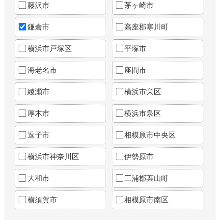
藤沢市
茅ヶ崎市
鎌倉市
高座郡寒川町
横浜市戸塚区
平塚市
海老名市
座間市
綾瀬市
横浜市栄区
厚木市
横浜市泉区
逗子市
相模原市中央区
横浜市神奈川区
伊勢原市
大和市
三浦郡葉山町
横須賀市
相模原市南区