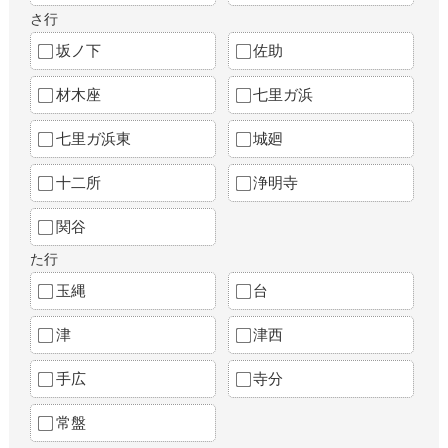
さ行
坂ノ下
佐助
材木座
七里ガ浜
七里ガ浜東
城廻
十二所
浄明寺
関谷
た行
玉縄
台
津
津西
手広
寺分
常盤