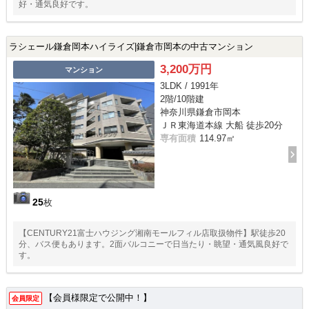
好・通気良好です。
ラシェール鎌倉岡本ハイライズ|鎌倉市岡本の中古マンション
3,200万円
マンション
3LDK / 1991年
2階/10階建
神奈川県鎌倉市岡本
ＪＲ東海道本線 大船 徒歩20分
専有面積
114.97㎡
25
枚
【CENTURY21富士ハウジング湘南モールフィル店取扱物件】駅徒歩20
分、バス便もあります。2面バルコニーで日当たり・眺望・通気風良好で
す。
【会員様限定で公開中！】
会員限定