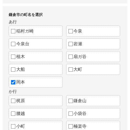
鎌倉市の町名を選択
あ行
稲村ガ崎
今泉
今泉台
岩瀬
植木
扇ガ谷
大船
大町
岡本
か行
梶原
鎌倉山
腰越
小袋谷
小町
極楽寺