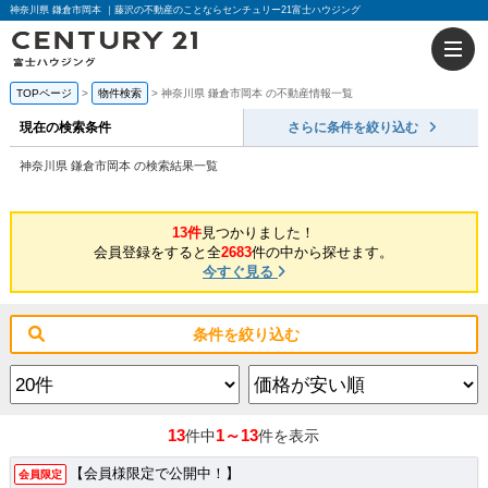
神奈川県 鎌倉市岡本 ｜藤沢の不動産のことならセンチュリー21富士ハウジング
TOPページ
物件検索
神奈川県 鎌倉市岡本 の不動産情報一覧
現在の検索条件
さらに条件を絞り込む
神奈川県 鎌倉市岡本 の検索結果一覧
13件
見つかりました！
会員登録をすると全
2683
件の中から探せます。
今すぐ見る
条件を絞り込む
13
1～13
件中
件を表示
【会員様限定で公開中！】
会員限定