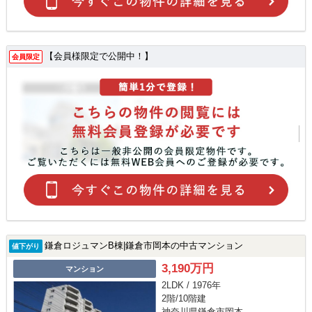
【会員様限定で公開中！】
会員限定
鎌倉ロジュマンB棟|鎌倉市岡本の中古マンション
値下がり
3,190万円
マンション
2LDK / 1976年
2階/10階建
神奈川県鎌倉市岡本