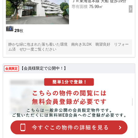
ＪＲ東海道本線 大船 徒歩19分
専有面積
75.99㎡
29
枚
静かな緑に包まれた落ち着いた環境 南向き3LDK 眺望良好 リフォー
ム済 ぜひ一度ご覧ください
【会員様限定で公開中！】
会員限定