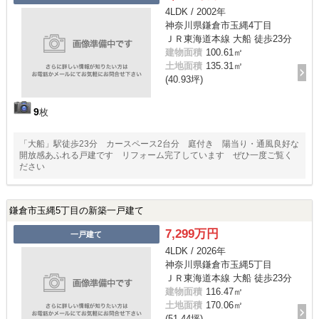
4LDK / 2002年
神奈川県鎌倉市玉縄4丁目
ＪＲ東海道本線 大船 徒歩23分
建物面積
100.61㎡
土地面積
135.31㎡
(40.93坪)
9
枚
「大船」駅徒歩23分 カースペース2台分 庭付き 陽当り・通風良好な
開放感あふれる戸建です リフォーム完了しています ぜひ一度ご覧く
ださい
鎌倉市玉縄5丁目の新築一戸建て
7,299万円
一戸建て
4LDK / 2026年
神奈川県鎌倉市玉縄5丁目
ＪＲ東海道本線 大船 徒歩23分
建物面積
116.47㎡
土地面積
170.06㎡
(51.44坪)