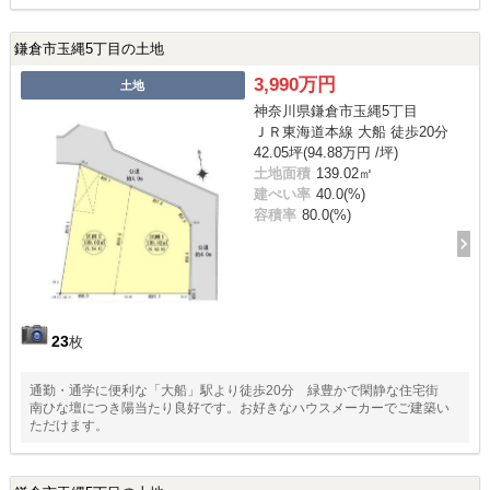
鎌倉市玉縄5丁目の土地
3,990万円
土地
神奈川県鎌倉市玉縄5丁目
ＪＲ東海道本線 大船 徒歩20分
42.05坪(94.88万円 /坪)
土地面積
139.02㎡
建ぺい率
40.0(%)
容積率
80.0(%)
23
枚
通勤・通学に便利な「大船」駅より徒歩20分 緑豊かで閑静な住宅街
南ひな壇につき陽当たり良好です。お好きなハウスメーカーでご建築い
ただけます。