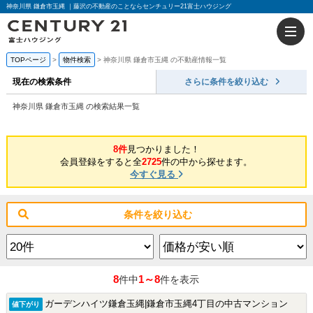
神奈川県 鎌倉市玉縄 ｜藤沢の不動産のことならセンチュリー21富士ハウジング
TOPページ
物件検索
神奈川県 鎌倉市玉縄 の不動産情報一覧
現在の検索条件
さらに条件を絞り込む
神奈川県 鎌倉市玉縄 の検索結果一覧
8件
見つかりました！
会員登録をすると全
2725
件の中から探せます。
今すぐ見る
条件を絞り込む
8
1～8
件中
件を表示
ガーデンハイツ鎌倉玉縄|鎌倉市玉縄4丁目の中古マンション
値下がり