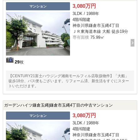
3,080万円
マンション
3LDK / 1988年
4階/6階建
神奈川県鎌倉市玉縄4丁目
ＪＲ東海道本線 大船 徒歩19分
専有面積
75.99㎡
29
枚
【CENTURY21富士ハウジング湘南モールフィル店取扱物件】「大船」
徒歩18分、バス便もございます。リフォーム済、新生活をすぐにスター
トいただけます。
ガーデンハイツ鎌倉玉縄|鎌倉市玉縄4丁目の中古マンション
3,080万円
マンション
3LDK / 1988年
4階/6階建
神奈川県鎌倉市玉縄4丁目