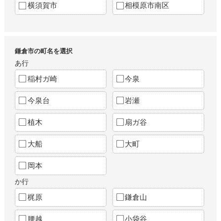
横須賀市
相模原市南区
鎌倉市の町名を選択
あ行
稲村ガ崎
今泉
今泉台
岩瀬
植木
扇ガ谷
大船
大町
岡本
か行
梶原
鎌倉山
腰越
小袋谷