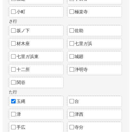
小町
極楽寺
さ行
坂ノ下
佐助
材木座
七里ガ浜
七里ガ浜東
城廻
十二所
浄明寺
関谷
た行
玉縄
台
津
津西
手広
寺分