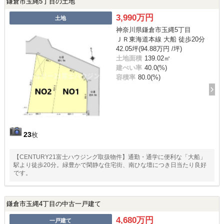
鎌倉市玉縄5丁目の土地
3,990万円
土地
神奈川県鎌倉市玉縄5丁目
ＪＲ東海道本線 大船 徒歩20分
42.05坪(94.88万円 /坪)
土地面積
139.02㎡
建ぺい率
40.0(%)
容積率
80.0(%)
23
枚
【CENTURY21富士ハウジング取扱物件】通勤・通学に便利な「大船」
駅より徒歩20分。緑豊かで閑静な住宅街、南ひな壇につき日当たり良好
です。
鎌倉市玉縄4丁目の中古一戸建て
4,680万円
一戸建て