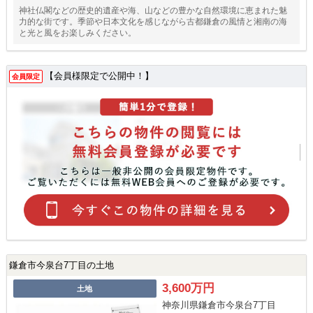
神社仏閣などの歴史的遺産や海、山などの豊かな自然環境に恵まれた魅
力的な街です。季節や日本文化を感じながら古都鎌倉の風情と湘南の海
と光と風をお楽しみください。
【会員様限定で公開中！】
会員限定
鎌倉市今泉台7丁目の土地
3,600万円
土地
神奈川県鎌倉市今泉台7丁目