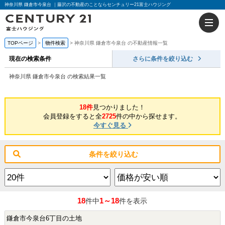
神奈川県 鎌倉市今泉台 ｜藤沢の不動産のことならセンチュリー21富士ハウジング
TOPページ
物件検索
神奈川県 鎌倉市今泉台 の不動産情報一覧
現在の検索条件
さらに条件を絞り込む
神奈川県 鎌倉市今泉台 の検索結果一覧
18件
見つかりました！
会員登録をすると全
2725
件の中から探せます。
今すぐ見る
条件を絞り込む
18
1～18
件中
件を表示
鎌倉市今泉台6丁目の土地