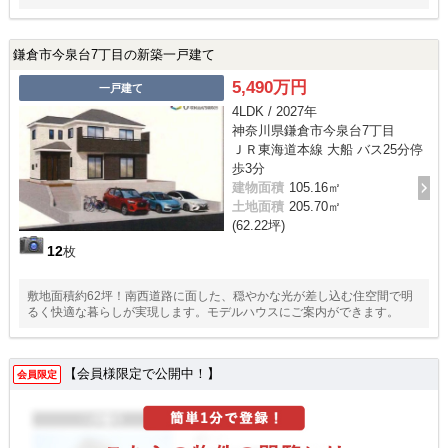
鎌倉市今泉台7丁目の新築一戸建て
5,490万円
一戸建て
4LDK / 2027年
神奈川県鎌倉市今泉台7丁目
ＪＲ東海道本線 大船 バス25分停
歩3分
建物面積
105.16㎡
土地面積
205.70㎡
(62.22坪)
12
枚
敷地面積約62坪！南西道路に面した、穏やかな光が差し込む住空間で明
るく快適な暮らしが実現します。モデルハウスにご案内ができます。
【会員様限定で公開中！】
会員限定