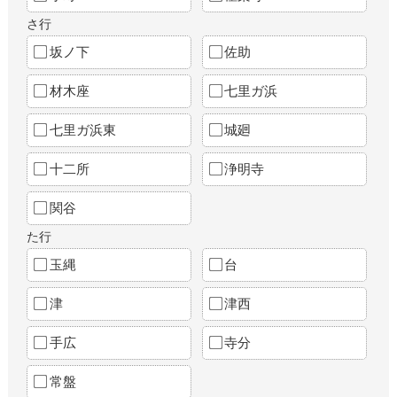
さ行
坂ノ下
佐助
材木座
七里ガ浜
七里ガ浜東
城廻
十二所
浄明寺
関谷
た行
玉縄
台
津
津西
手広
寺分
常盤