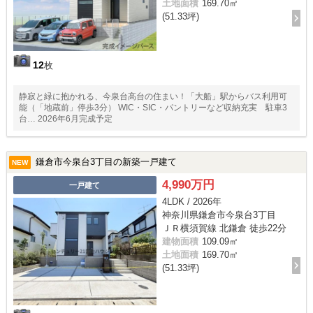
土地面積
169.70㎡
(51.33坪)
12
枚
静寂と緑に抱かれる、今泉台高台の住まい！「大船」駅からバス利用可
能（「地蔵前」停歩3分） WIC・SIC・パントリーなど収納充実 駐車3
台… 2026年6月完成予定
鎌倉市今泉台3丁目の新築一戸建て
NEW
4,990万円
一戸建て
4LDK / 2026年
神奈川県鎌倉市今泉台3丁目
ＪＲ横須賀線 北鎌倉 徒歩22分
建物面積
109.09㎡
土地面積
169.70㎡
(51.33坪)