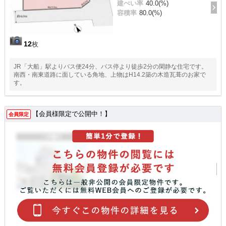
建ぺい率
40.0(%)
容積率
80.0(%)
12
枚
JR「大船」駅よりバス便24分、バス停より徒歩2分の閑静な住宅です。
南西・南東道路に面している角地、上物はH14.2築の木造瓦葺のお家で
す。
【会員様限定で公開中！】
会員限定