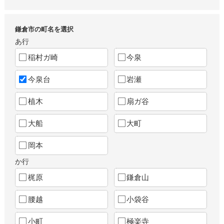
鎌倉市の町名を選択
あ行
稲村ガ崎
今泉
今泉台
岩瀬
植木
扇ガ谷
大船
大町
岡本
か行
梶原
鎌倉山
腰越
小袋谷
小町
極楽寺