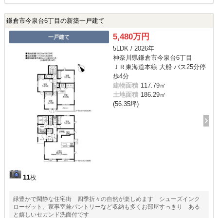
鎌倉市今泉台6丁目の新築一戸建て
5,480万円
一戸建て
5LDK / 2026年
神奈川県鎌倉市今泉台6丁目
ＪＲ東海道本線 大船 バス25分停
歩4分
建物面積
117.79㎡
土地面積
186.29㎡
(56.35坪)
11
枚
緑豊かで閑静な住宅街 四季折々の自然が楽しめます シューズインク
ローゼット、家事室兼パントリーなど収納も多くお部屋すっきり ある
と嬉しいセカンド洗面付です