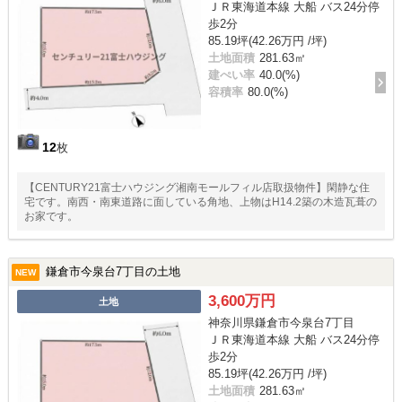
ＪＲ東海道本線 大船 バス24分停
歩2分
85.19坪(42.26万円 /坪)
土地面積
281.63㎡
建ぺい率
40.0(%)
容積率
80.0(%)
12
枚
【CENTURY21富士ハウジング湘南モールフィル店取扱物件】閑静な住
宅です。南西・南東道路に面している角地、上物はH14.2築の木造瓦葺の
お家です。
鎌倉市今泉台7丁目の土地
NEW
3,600万円
土地
神奈川県鎌倉市今泉台7丁目
ＪＲ東海道本線 大船 バス24分停
歩2分
85.19坪(42.26万円 /坪)
土地面積
281.63㎡