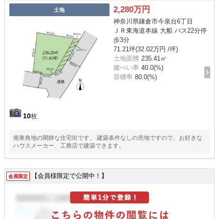
2,280万円
土地
神奈川県鎌倉市今泉台6丁目
ＪＲ東海道本線 大船 バス22分停
歩3分
71.21坪(32.02万円 /坪)
土地面積
235.41㎡
建ぺい率
40.0(%)
容積率
80.0(%)
10
枚
南東角地の閑静な住宅街です。 建築条件なしの売地ですので、お好きな
ハウスメーカー、工務店で建築できます。
【会員様限定で公開中！】
会員限定