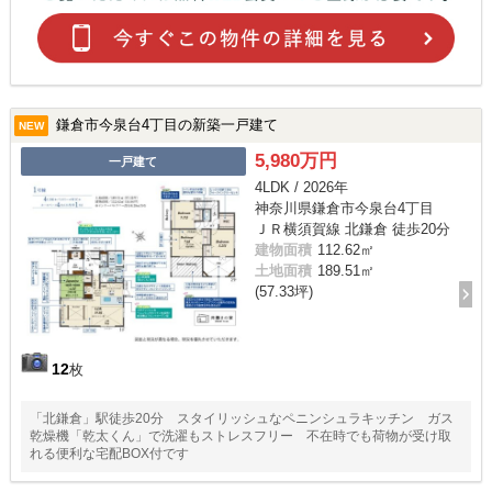
鎌倉市今泉台4丁目の新築一戸建て
NEW
5,980万円
一戸建て
4LDK / 2026年
神奈川県鎌倉市今泉台4丁目
ＪＲ横須賀線 北鎌倉 徒歩20分
建物面積
112.62㎡
土地面積
189.51㎡
(57.33坪)
12
枚
「北鎌倉」駅徒歩20分 スタイリッシュなペニンシュラキッチン ガス
乾燥機「乾太くん」で洗濯もストレスフリー 不在時でも荷物が受け取
れる便利な宅配BOX付です