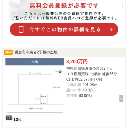
鎌倉市今泉台2丁目の土地
NEW
3,200万円
土地
神奈川県鎌倉市今泉台2丁目
ＪＲ横須賀線 北鎌倉 徒歩33分
61.1坪(52.37万円 /坪)
土地面積
201.98㎡
建ぺい率
40.0(%)
容積率
80.0(%)
13
枚