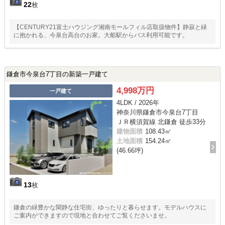
22
枚
【CENTURY21富士ハウジング湘南モールフィル店取扱物件】静寂と緑
に抱かれる、今泉台高台のお家。大船駅からバス利用可能です。
鎌倉市今泉台7丁目の新築一戸建て
4,998万円
一戸建て
4LDK / 2026年
神奈川県鎌倉市今泉台7丁目
ＪＲ横須賀線 北鎌倉 徒歩33分
建物面積
108.43㎡
土地面積
154.24㎡
(46.66坪)
13
枚
鎌倉の緑豊かな閑静な住宅街、ゆったりと暮らせます。モデルハウスに
ご案内ができますので現地と合わせてご覧くださいませ。