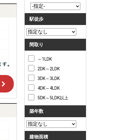
駅徒歩
間取り
～1LDK
2DK～2LDK
3DK～3LDK
4DK～4LDK
5DK～5LDK以上
築年数
建物面積