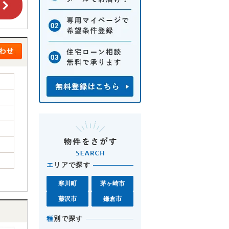
エ
リアで探す
寒川町
茅ヶ崎市
藤沢市
鎌倉市
種
別で探す