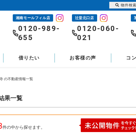
物件検
湘南モールフィル店
辻堂北口店
-
0120-989-
0120-060-
655
021
借りたい
お客様の声
コ
寺 の不動産情報一覧
索結果一覧
3
件の中から探せます。