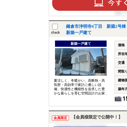
鎌倉市浄明寺4丁目 新築2号棟
新築一戸建て
check
新築一戸建て
価格
所在
交通
間取
建物
夏涼しく、冬暖かい、高断熱・高
気密・高効率で家計に優しい設
備、快適性と機能性を追求した豊
築年
かな暮らしを育む空間設計のお家
1
です。完成しています。
【会員様限定で公開中！】
会員限定