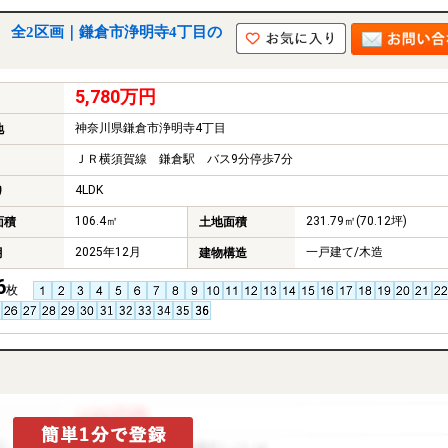
 全2区画｜鎌倉市浄明寺4丁目の
5,780万円
神奈川県鎌倉市浄明寺4丁目
地
ＪＲ横須賀線 鎌倉駅 バス9分停歩7分
4LDK
り
106.4㎡
231.79㎡(70.12坪)
面積
土地面積
2025年12月
一戸建て/木造
月
建物構造
6
枚