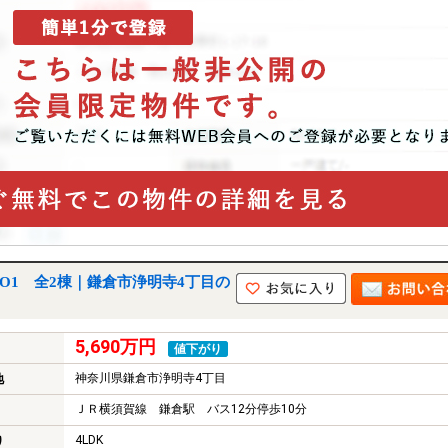
O1 全2棟｜鎌倉市浄明寺4丁目の
5,690万円
値下がり
神奈川県鎌倉市浄明寺4丁目
地
ＪＲ横須賀線 鎌倉駅 バス12分停歩10分
4LDK
り