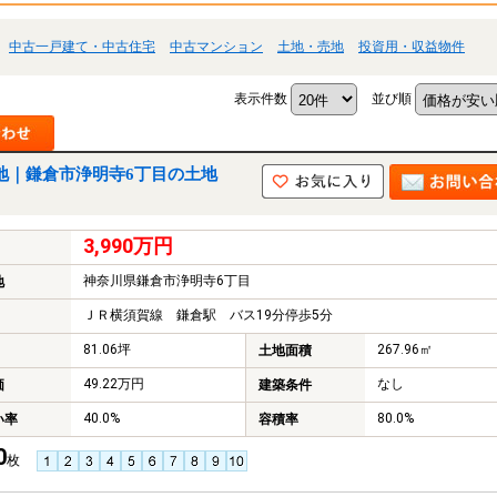
中古一戸建て・中古住宅
中古マンション
土地・売地
投資用・収益物件
表示件数
並び順
地｜鎌倉市浄明寺6丁目の土地
3,990万円
神奈川県鎌倉市浄明寺6丁目
地
ＪＲ横須賀線 鎌倉駅 バス19分停歩5分
81.06坪
267.96㎡
土地面積
49.22万円
なし
価
建築条件
40.0%
80.0%
い率
容積率
0
枚