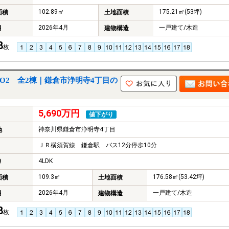
102.89㎡
175.21㎡(53坪)
面積
土地面積
2026年4月
一戸建て/木造
月
建物構造
8
枚
O2 全2棟｜鎌倉市浄明寺4丁目の
5,690万円
値下がり
神奈川県鎌倉市浄明寺4丁目
地
ＪＲ横須賀線 鎌倉駅 バス12分停歩10分
4LDK
り
109.3㎡
176.58㎡(53.42坪)
面積
土地面積
2026年4月
一戸建て/木造
月
建物構造
8
枚