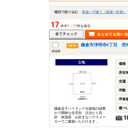
種別で絞り込む
新築一戸建て（新築一軒家）
17
件中
1～17
件を表示
鎌倉市浄明寺6丁目 売
NEW
check
土地
価格
所在
交通
坪数
坪単
建ぺ
鎌倉逗子ハイランド分譲地の緑豊
かで閑静な住宅街 日当たり良
1
好 南道路 お好きなハウスメー
カーでご建築いただけます。