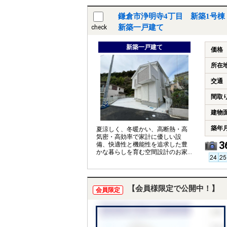
鎌倉市浄明寺4丁目 新築1号棟
新築一戸建て
check
新築一戸建て
価格
所在
交通
間取
建物
築年
夏涼しく、冬暖かい、高断熱・高
気密・高効率で家計に優しい設
3
備、快適性と機能性を追求した豊
かな暮らしを育む空間設計のお家
です。完成しています。
【会員様限定で公開中！】
会員限定