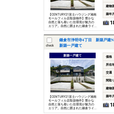
建物
築年
【CENTURY21富士ハウジング湘南
モールフィル店取扱物件】豊かな
1
自然と落ち着いた住環境が魅力の
エリア。自然に囲まれた鎌倉ライ
フをゆったり楽しめるお家です。
鎌倉市浄明寺4丁目 新築戸建N
新築一戸建て
check
新築一戸建て
価格
所在
交通
間取
建物
築年
【CENTURY21富士ハウジング湘南
モールフィル店取扱物件】豊かな
1
自然と落ち着いた住環境が魅力の
エリア。自然に囲まれた鎌倉ライ
フをゆったり楽しめるお家です。