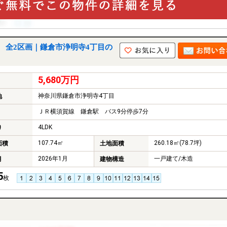
 全2区画｜鎌倉市浄明寺4丁目の
5,680万円
神奈川県鎌倉市浄明寺4丁目
地
ＪＲ横須賀線 鎌倉駅 バス9分停歩7分
4LDK
り
107.74㎡
260.18㎡(78.7坪)
面積
土地面積
2026年1月
一戸建て/木造
月
建物構造
5
枚