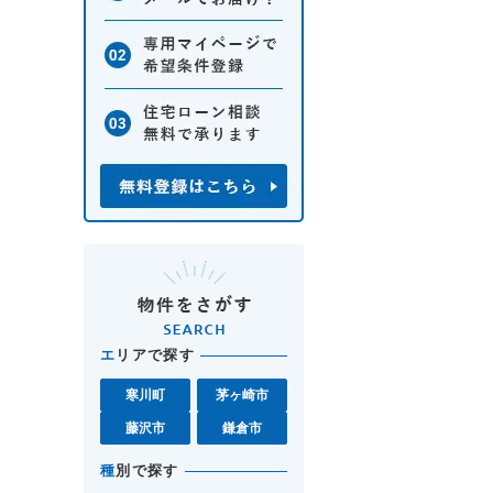
エ
リアで探す
寒川町
茅ヶ崎市
藤沢市
鎌倉市
種
別で探す