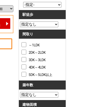
駅徒歩
間取り
～1LDK
2DK～2LDK
3DK～3LDK
4DK～4LDK
5DK～5LDK以上
築年数
建物面積