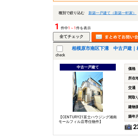
種別で絞り込む
新築一戸建て（新築一軒家）
1
件中
1～1
件を表示
相模原市南区下溝 中古戸建｜
check
中古一戸建て
価格
所在
交通
間取
建物
築年
【CENTURY21富士ハウジング湘南
モールフィル店専任物件】
2