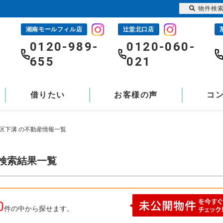
物件検
湘南モールフィル店
辻堂北口店
-
0120-989-
0120-060-
655
021
借りたい
お客様の声
コ
区下溝 の不動産情報一覧
の検索結果一覧
0
件の中から探せます。