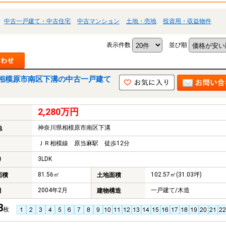
中古一戸建て・中古住宅
中古マンション
土地・売地
投資用・収益物件
表示件数
並び順
相模原市南区下溝の中古一戸建て
2,280万円
神奈川県相模原市南区下溝
地
ＪＲ相模線 原当麻駅 徒歩12分
3LDK
り
81.56㎡
102.57㎡(31.03坪)
面積
土地面積
2004年2月
一戸建て/木造
月
建物構造
3
枚