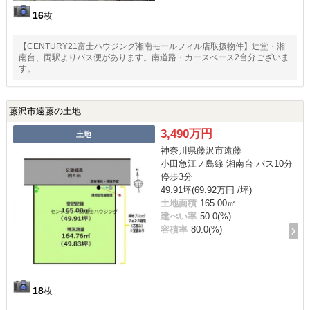
16
枚
【CENTURY21富士ハウジング湘南モールフィル店取扱物件】辻堂・湘
南台、両駅よりバス便があります。南道路・カースぺース2台分ございま
す。
藤沢市遠藤の土地
3,490万円
土地
神奈川県藤沢市遠藤
小田急江ノ島線 湘南台 バス10分
停歩3分
49.91坪(69.92万円 /坪)
土地面積
165.00㎡
建ぺい率
50.0(%)
容積率
80.0(%)
18
枚