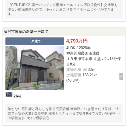
【CENTURY21富士ハウジング湘南モールフィル店取扱物件】交通量も
少ない前面道路なので、ゆっくと過ごせるマイホームづくりができま
す。
藤沢市遠藤の新築一戸建て
4,790万円
一戸建て
4LDK / 2026年
神奈川県藤沢市遠藤
ＪＲ東海道本線 辻堂 バス18分停
歩8分
建物面積
98.33㎡
土地面積
133.21㎡
(40.3坪)
26
枚
確かな住宅性能と暮らしを彩る充実設備 南道路につき陽当たり良好 ご夫
婦でも安心の並列2台駐車 湘南とうきゅうまで徒歩9分でお買い物便利 小
中学校徒歩10分で通学安心