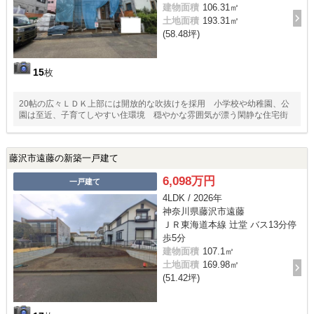
建物面積
106.31㎡
土地面積
193.31㎡
(58.48坪)
15
枚
20帖の広々ＬＤＫ上部には開放的な吹抜けを採用 小学校や幼稚園、公
園は至近、子育てしやすい住環境 穏やかな雰囲気が漂う閑静な住宅街
藤沢市遠藤の新築一戸建て
6,098万円
一戸建て
4LDK / 2026年
神奈川県藤沢市遠藤
ＪＲ東海道本線 辻堂 バス13分停
歩5分
建物面積
107.1㎡
土地面積
169.98㎡
(51.42坪)