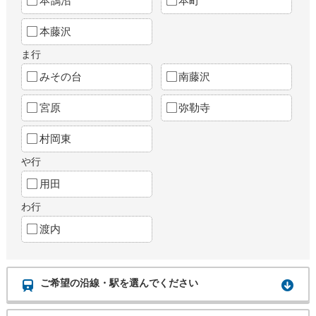
本鵠沼
本町
本藤沢
ま行
みその台
南藤沢
宮原
弥勒寺
村岡東
や行
用田
わ行
渡内
ご希望の沿線・駅を選んでください