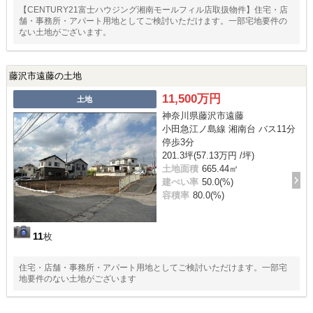
【CENTURY21富士ハウジング湘南モールフィル店取扱物件】住宅・店
舗・事務所・アパート用地としてご検討いただけます。一部宅地要件の
ない土地がございます。
藤沢市遠藤の土地
11,500万円
土地
神奈川県藤沢市遠藤
小田急江ノ島線 湘南台 バス11分
停歩3分
201.3坪(57.13万円 /坪)
土地面積
665.44㎡
建ぺい率
50.0(%)
容積率
80.0(%)
11
枚
住宅・店舗・事務所・アパート用地としてご検討いただけます。一部宅
地要件のない土地がございます