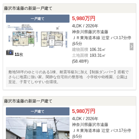
藤沢市遠藤の新築一戸建て
5,980万円
一戸建て
4LDK / 2026年
神奈川県藤沢市遠藤
ＪＲ東海道本線 辻堂 バス17分停
歩5分
建物面積
106.31㎡
11
枚
土地面積
193.31㎡
(58.48坪)
敷地58坪のゆとりのある1棟、耐震等級3に加え【制振ダンパー】搭載で
さらに地震に強い家。閑静な住宅街の整形地 小学校や幼稚園、公園は
至近、子育てしやすい住環境。
藤沢市遠藤の新築一戸建て
5,980万円
一戸建て
4LDK / 2026年
神奈川県藤沢市遠藤
ＪＲ東海道本線 辻堂 バス17分停
歩5分