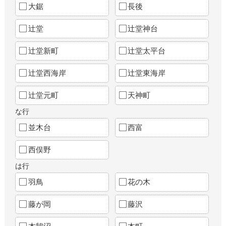
大鋸
長後
辻堂
辻堂神台
辻堂新町
辻堂太平台
辻堂西海岸
辻堂東海岸
辻堂元町
天神町
な行
並木台
西富
西俣野
は行
羽鳥
花の木
藤が岡
藤沢