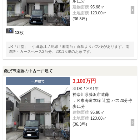
歩11分
建物面積
95.98㎡
土地面積
120.00㎡
(36.3坪)
12
枚
JR「辻堂」・小田急江ノ島線「湘南台」両駅よりバス便があります。南
道路・カースぺース2台分、2011.6築のお家です。
藤沢市遠藤の中古一戸建て
3,100万円
一戸建て
3LDK / 2011年
神奈川県藤沢市遠藤
ＪＲ東海道本線 辻堂 バス20分停
歩11分
建物面積
95.98㎡
土地面積
120.00㎡
(36.3坪)