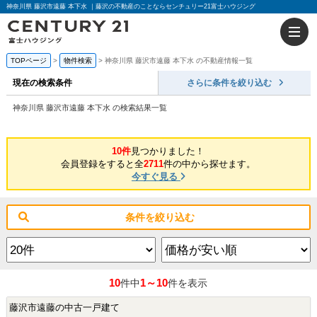
神奈川県 藤沢市遠藤 本下水 ｜藤沢の不動産のことならセンチュリー21富士ハウジング
TOPページ
物件検索
神奈川県 藤沢市遠藤 本下水 の不動産情報一覧
現在の検索条件
さらに条件を絞り込む
神奈川県 藤沢市遠藤 本下水 の検索結果一覧
10件
見つかりました！
会員登録をすると全
2711
件の中から探せます。
今すぐ見る
条件を絞り込む
10
1～10
件中
件を表示
藤沢市遠藤の中古一戸建て