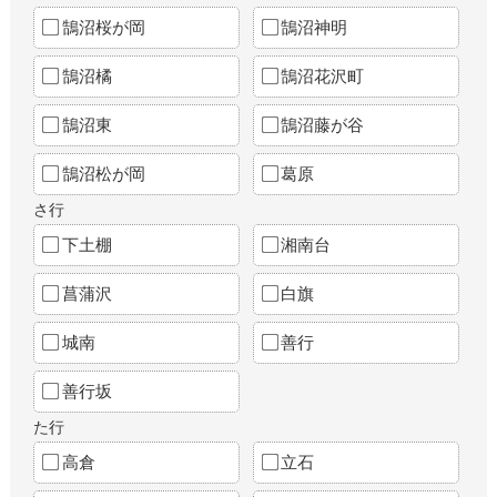
鵠沼桜が岡
鵠沼神明
鵠沼橘
鵠沼花沢町
鵠沼東
鵠沼藤が谷
鵠沼松が岡
葛原
さ行
下土棚
湘南台
菖蒲沢
白旗
城南
善行
善行坂
た行
高倉
立石