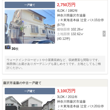
2,750万円
一戸建て
4LDK / 1982年
神奈川県藤沢市遠藤
ＪＲ東海道本線 辻堂 バス15分停
歩7分
建物面積
102.26㎡
土地面積
132.62㎡
(40.12坪)
30
枚
ウォークインクローゼットや小屋裏収納など、収納豊富な間取りです。
南西側にお庭がありガーデニングも楽しめそうです。土地としてもご検
討ください。
藤沢市遠藤の中古一戸建て
3,100万円
一戸建て
3LDK / 2011年
神奈川県藤沢市遠藤
ＪＲ東海道本線 辻堂 バス20分停