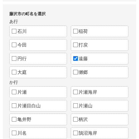
藤沢市の町名を選択
あ行
石川
稲荷
今田
打戻
円行
遠藤
大庭
獺郷
か行
片瀬
片瀬海岸
片瀬目白山
片瀬山
亀井野
柄沢
川名
鵠沼海岸