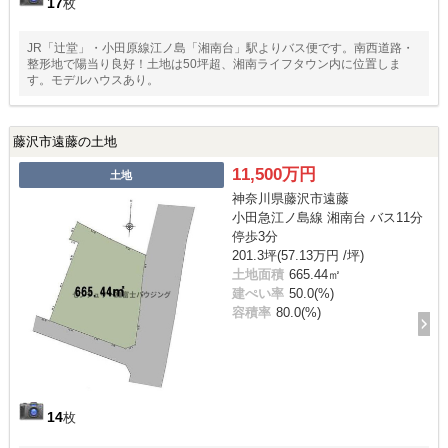
17
枚
JR「辻堂」・小田原線江ノ島「湘南台」駅よりバス便です。南西道路・
整形地で陽当り良好！土地は50坪超、湘南ライフタウン内に位置しま
す。モデルハウスあり。
藤沢市遠藤の土地
11,500万円
土地
神奈川県藤沢市遠藤
小田急江ノ島線 湘南台 バス11分
停歩3分
201.3坪(57.13万円 /坪)
土地面積
665.44㎡
建ぺい率
50.0(%)
容積率
80.0(%)
14
枚