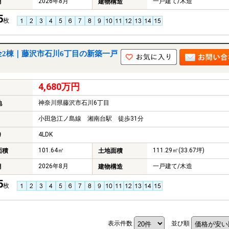
2026年8月
一戸建て/木造
月
建物構造
5
枚
全2棟｜藤沢市石川6丁目の新築一戸
4,680万円
神奈川県藤沢市石川6丁目
地
小田急江ノ島線 湘南台駅 徒歩31分
4LDK
り
101.64㎡
111.29㎡(33.67坪)
面積
土地面積
2026年8月
一戸建て/木造
月
建物構造
5
枚
表示件数
並び順