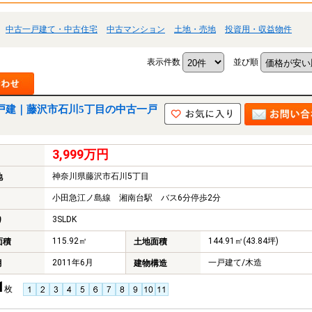
中古一戸建て・中古住宅
中古マンション
土地・売地
投資用・収益物件
表示件数
並び順
戸建｜藤沢市石川5丁目の中古一戸
3,999万円
神奈川県藤沢市石川5丁目
地
小田急江ノ島線 湘南台駅 バス6分停歩2分
3SLDK
り
115.92㎡
144.91㎡(43.84坪)
面積
土地面積
2011年6月
一戸建て/木造
月
建物構造
1
枚