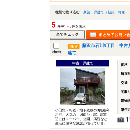
種別で絞り込む
新築一戸建て（新築一軒家）
5
件中
1～5
件を表示
藤沢市石川5丁目 中古
NEW
check
建て
中古一戸建て
価格
所在
交通
間取
建物
築年
小田急・相鉄・地下鉄線の3路線利
用可、人気の「湘南台」駅、駅周
1
辺にはスーパー、公園、病院など
生活に便利な施設が揃っていま
す。