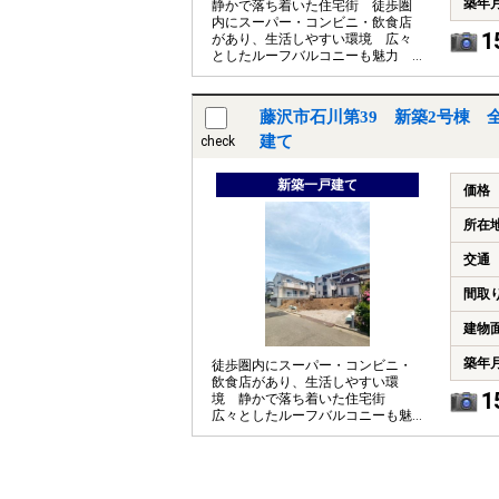
築年
静かで落ち着いた住宅街 徒歩圏
内にスーパー・コンビニ・飲食店
1
があり、生活しやすい環境 広々
としたルーフバルコニーも魅力
フラット35S利用可能です
藤沢市石川第39 新築2号棟 
建て
check
新築一戸建て
価格
所在
交通
間取
建物
築年
徒歩圏内にスーパー・コンビニ・
飲食店があり、生活しやすい環
1
境 静かで落ち着いた住宅街
広々としたルーフバルコニーも魅
力