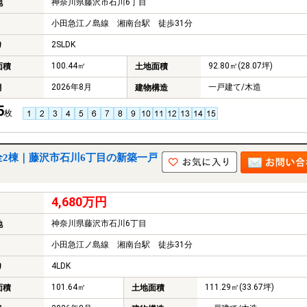
神奈川県藤沢市石川6丁目
地
小田急江ノ島線 湘南台駅 徒歩31分
2SLDK
り
100.44㎡
92.80㎡(28.07坪)
面積
土地面積
2026年8月
一戸建て/木造
月
建物構造
5
枚
全2棟｜藤沢市石川6丁目の新築一戸
4,680万円
神奈川県藤沢市石川6丁目
地
小田急江ノ島線 湘南台駅 徒歩31分
4LDK
り
101.64㎡
111.29㎡(33.67坪)
面積
土地面積