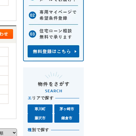
エ
リアで探す
寒川町
茅ヶ崎市
藤沢市
鎌倉市
種
別で探す