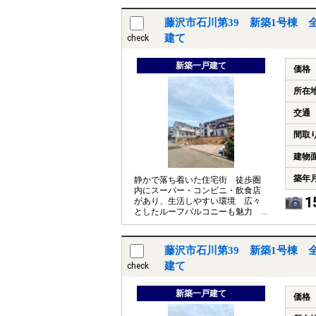
藤沢市石川第39 新築1号棟 
建て
check
新築一戸建て
価格
所在
交通
間取
建物
築年
静かで落ち着いた住宅街 徒歩圏
内にスーパー・コンビニ・飲食店
1
があり、生活しやすい環境 広々
としたルーフバルコニーも魅力
フラット35S利用可能です
藤沢市石川第39 新築1号棟 
建て
check
新築一戸建て
価格