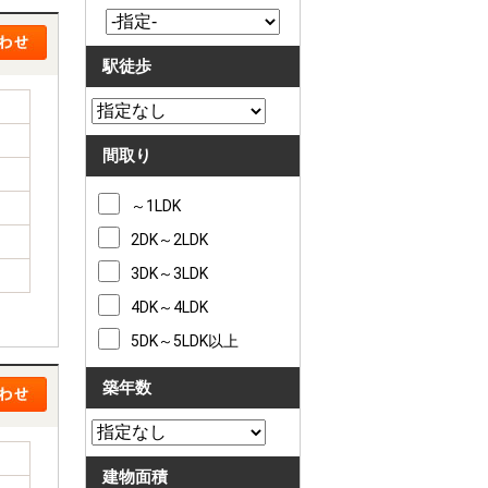
駅徒歩
間取り
～1LDK
2DK～2LDK
3DK～3LDK
4DK～4LDK
5DK～5LDK以上
築年数
建物面積