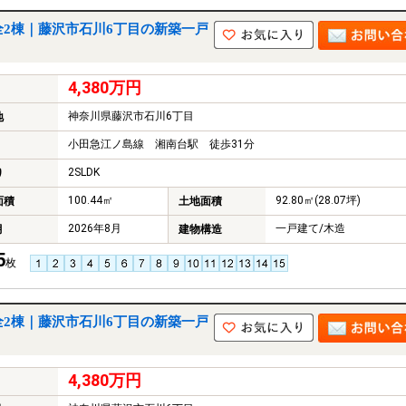
全2棟｜藤沢市石川6丁目の新築一戸
4,380万円
神奈川県藤沢市石川6丁目
地
小田急江ノ島線 湘南台駅 徒歩31分
2SLDK
り
100.44㎡
92.80㎡(28.07坪)
面積
土地面積
2026年8月
一戸建て/木造
月
建物構造
5
枚
全2棟｜藤沢市石川6丁目の新築一戸
4,380万円