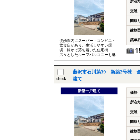
所在
交通
間取
建物
築年
徒歩圏内にスーパー・コンビニ・
飲食店があり、生活しやすい環
1
境 静かで落ち着いた住宅街
広々としたルーフバルコニーも魅
力
藤沢市石川第39 新築2号棟 
建て
check
新築一戸建て
価格
所在
交通
間取
建物