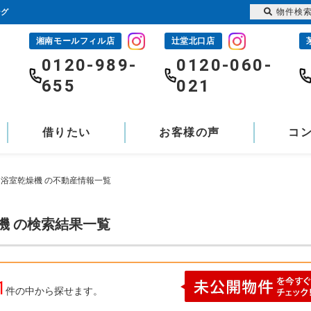
物件検
ング
湘南モールフィル店
辻堂北口店
-
0120-989-
0120-060-
655
021
借りたい
お客様の声
コ
 浴室乾燥機 の不動産情報一覧
機 の検索結果一覧
1
件の中から探せます。