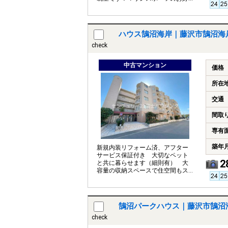
きな方には便利なロケーションで
す。
ハウス鵠沼海岸｜藤沢市鵠沼海
check
中古マンション
価格
所在
交通
間取
専有
築年
新規内装リフォーム済、アフター
サービス保証付き 大切なペット
2
と共に暮らせます（細則有） 大
容量の収納スペースで住空間もス
ッキリ広々
鵠沼パークハウス｜藤沢市鵠沼
check