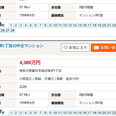
57.98㎡
3階/5階建
面積
所在階
1998年6月
マンション/RC造
月
建物構造
8
枚
岸1丁目の中古マンション
4,380万円
神奈川県藤沢市鵠沼海岸1丁目
地
小田急江ノ島線 片瀬江ノ島駅 徒歩13分
2LDK
り
57.98㎡
3階/5階建
面積
所在階
1998年6月
マンション/RC造
月
建物構造
7
枚