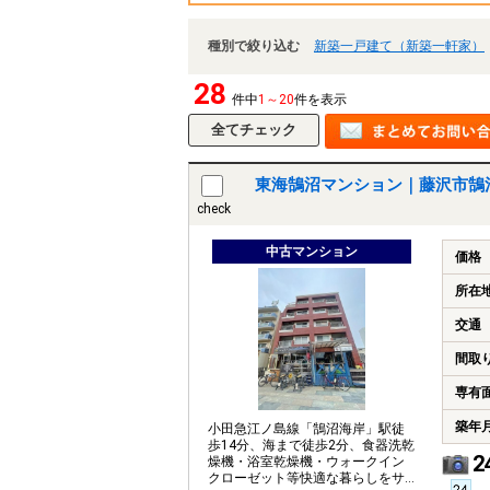
種別で絞り込む
新築一戸建て（新築一軒家）
28
件中
1～20
件を表示
東海鵠沼マンション｜藤沢市鵠
check
中古マンション
価格
所在
交通
間取
専有
築年
小田急江ノ島線「鵠沼海岸」駅徒
歩14分、海まで徒歩2分、食器洗乾
2
燥機・浴室乾燥機・ウォークイン
クローゼット等快適な暮らしをサ