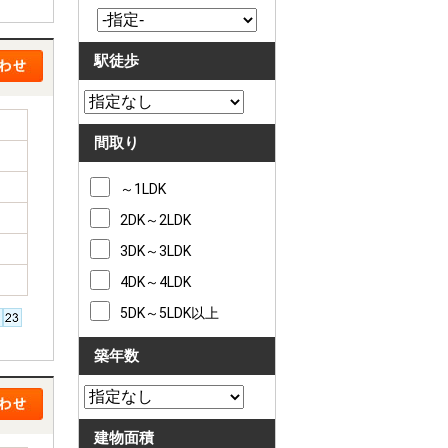
駅徒歩
間取り
～1LDK
2DK～2LDK
3DK～3LDK
4DK～4LDK
5DK～5LDK以上
築年数
建物面積