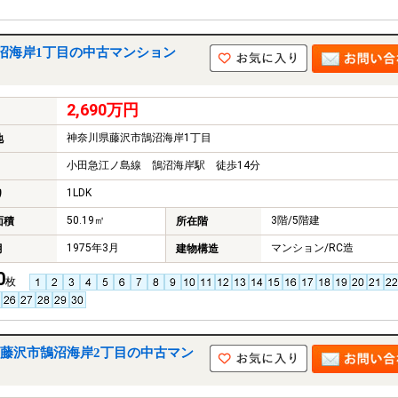
沼海岸1丁目の中古マンション
2,690万円
神奈川県藤沢市鵠沼海岸1丁目
地
小田急江ノ島線 鵠沼海岸駅 徒歩14分
1LDK
り
50.19㎡
3階/5階建
面積
所在階
1975年3月
マンション/RC造
月
建物構造
0
枚
藤沢市鵠沼海岸2丁目の中古マン