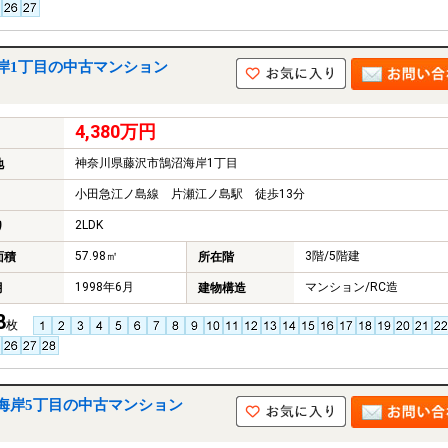
岸1丁目の中古マンション
4,380万円
神奈川県藤沢市鵠沼海岸1丁目
地
小田急江ノ島線 片瀬江ノ島駅 徒歩13分
2LDK
り
57.98㎡
3階/5階建
面積
所在階
1998年6月
マンション/RC造
月
建物構造
8
枚
海岸5丁目の中古マンション