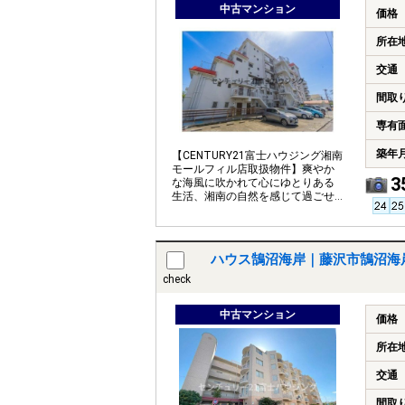
中古マンション
価格
所在
交通
間取
専有
築年
【CENTURY21富士ハウジング湘南
モールフィル店取扱物件】爽やか
3
な海風に吹かれて心にゆとりある
生活、湘南の自然を感じて過ごせ
るお部屋です。
ハウス鵠沼海岸｜藤沢市鵠沼海
check
中古マンション
価格
所在
交通
間取