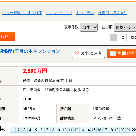
中古一戸建て・中古住宅
中古マンション
土地・売地
投資用・収益物件
表示件数
並び順
1
2
次
沼海岸1丁目の中古マンション
2,690万円
神奈川県藤沢市鵠沼海岸1丁目
地
江ノ島電鉄 湘南海岸公園駅 徒歩13分
1LDK
り
50.19㎡
3階/5階建
面積
所在階
1975年3月
マンション/RC造
月
建物構造
4
枚