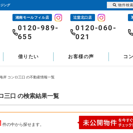
物件検
ウジング
湘南モールフィル店
辻堂北口店
-
0120-989-
0120-060-
655
021
借りたい
お客様の声
コ
海岸 コンロ三口 の不動産情報一覧
ロ三口 の検索結果一覧
1
件の中から探せます。