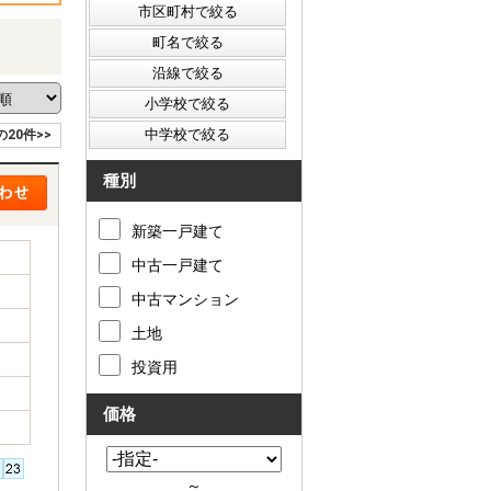
の20件>>
種別
新築一戸建て
中古一戸建て
中古マンション
土地
投資用
価格
～