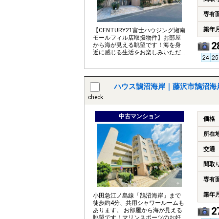
専有
築年
【CENTURY21富士ハウジング湘南
モールフィル店取扱物件】お部屋
2
から海が見える眺望です！海を身
近に感じる生活をお楽しみいただ
けます。
ハウス鵠沼海岸｜藤沢市鵠沼海
check
中古マンション
価格
所在
交通
間取
専有
築年
小田急江ノ島線「鵠沼海岸」まで
徒歩約4分、共用シャワールームも
2
あります。 お部屋から海が見える
眺望です！マリンスポーツのお好