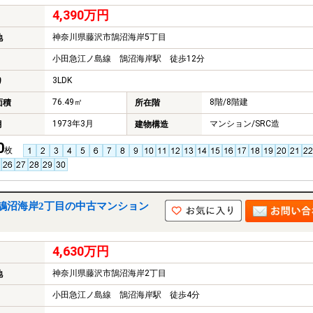
4,390万円
神奈川県藤沢市鵠沼海岸5丁目
地
小田急江ノ島線 鵠沼海岸駅 徒歩12分
3LDK
り
76.49㎡
8階/8階建
面積
所在階
1973年3月
マンション/SRC造
月
建物構造
0
枚
鵠沼海岸2丁目の中古マンション
4,630万円
神奈川県藤沢市鵠沼海岸2丁目
地
小田急江ノ島線 鵠沼海岸駅 徒歩4分