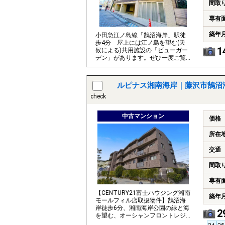
間取
専有
築年
小田急江ノ島線「鵠沼海岸」駅徒
歩4分 屋上には江ノ島を望む(天
1
候による)共用施設の「ビューガー
デン」があります。ぜひ一度ご覧
ください。
ルピナス湘南海岸｜藤沢市鵠沼
check
中古マンション
価格
所在
交通
間取
専有
【CENTURY21富士ハウジング湘南
築年
モールフィル店取扱物件】鵠沼海
岸徒歩6分、湘南海岸公園の緑と海
2
を望む、オーシャンフロントレジ
デンスです。