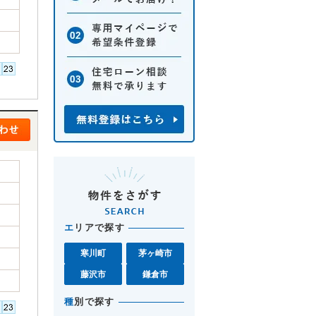
エ
リアで探す
寒川町
茅ヶ崎市
藤沢市
鎌倉市
種
別で探す