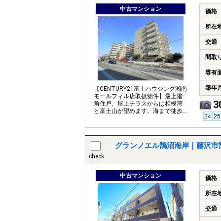
中古マンション
価格
所在
交通
間取
専有
築年
【CENTURY21富士ハウジング湘南
モールフィル店取扱物件】最上階
3
角住戸、屋上テラスからは相模湾
と富士山が望めます。海まで徒歩
約7分、湘南ライフを楽しめます。
グランノエル鵠沼海岸｜藤沢市
check
中古マンション
価格
所在
交通