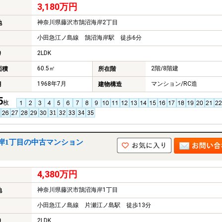
3,180万円
神奈川県藤沢市鵠沼海岸2丁目
地
小田急江ノ島線 鵠沼海岸駅 徒歩6分
2LDK
り
60.5㎡
2階/8階建
面積
所在階
1968年7月
マンション/RC造
月
建物構造
5
枚
岸1丁目の中古マンション
4,380万円
神奈川県藤沢市鵠沼海岸1丁目
地
小田急江ノ島線 片瀬江ノ島駅 徒歩13分
2LDK
り