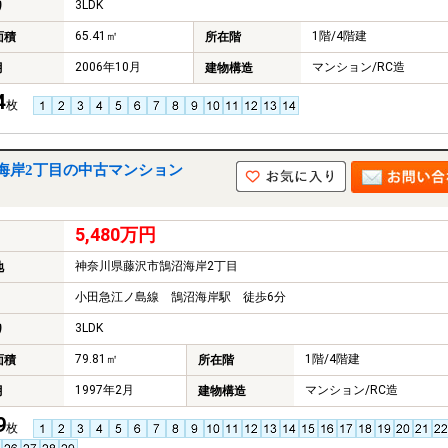
3LDK
り
65.41㎡
1階/4階建
面積
所在階
2006年10月
マンション/RC造
月
建物構造
4
枚
海岸2丁目の中古マンション
5,480万円
神奈川県藤沢市鵠沼海岸2丁目
地
小田急江ノ島線 鵠沼海岸駅 徒歩6分
3LDK
り
79.81㎡
1階/4階建
面積
所在階
1997年2月
マンション/RC造
月
建物構造
9
枚