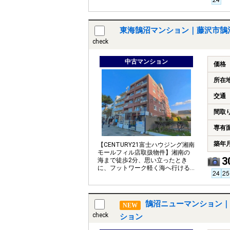
ポートいたします。
東海鵠沼マンション｜藤沢市鵠
check
中古マンション
価格
所在
交通
間取
専有
築年
【CENTURY21富士ハウジング湘南
モールフィル店取扱物件】湘南の
3
海まで徒歩2分、思い立ったとき
に、フットワーク軽く海へ行ける
距離感はなんとも贅沢！
鵠沼ニューマンション｜
NEW
check
ション