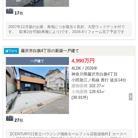
17
枚
2007年12月築のお家、角地につき陽当り良好、大型ウッドデッキ付で
す。 駐車2台可能(車種により)です。2026.8リフォーム完了予定です
藤沢市白旗4丁目の新築一戸建て
値下がり
4,990万円
一戸建て
4LDK / 2026年
神奈川県藤沢市白旗4丁目
小田急江ノ島線 善行 徒歩14分
建物面積
102.27㎡
土地面積
128.63㎡
(38.91坪)
27
枚
【CENTURY21富士ハウジング湘南モールフィル店取扱物件】カースペ