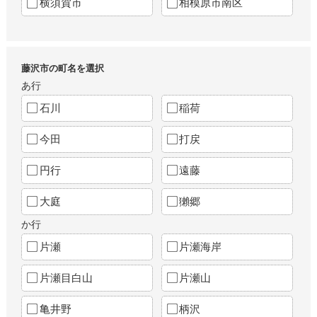
横須賀市
相模原市南区
藤沢市の町名を選択
あ行
石川
稲荷
今田
打戻
円行
遠藤
大庭
獺郷
か行
片瀬
片瀬海岸
片瀬目白山
片瀬山
亀井野
柄沢