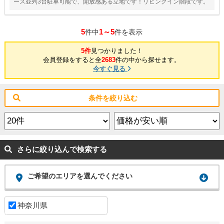
ース並列3台駐車可能で、開放感ある立地です！リビングイン階段です。
5
1～5
件中
件を表示
5件
見つかりました！
会員登録をすると全
2683
件の中から探せます。
今すぐ見る
条件を絞り込む
さらに絞り込んで検索する
ご希望のエリアを選んでください
神奈川県