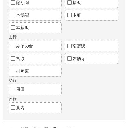
藤が岡
藤沢
本鵠沼
本町
本藤沢
ま行
みその台
南藤沢
宮原
弥勒寺
村岡東
や行
用田
わ行
渡内