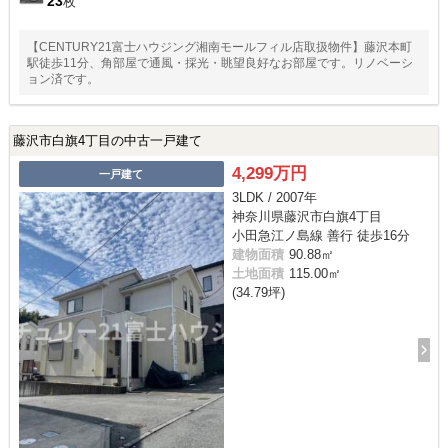
23
枚
【CENTURY21富士ハウジング湘南モールフィル店取扱物件】藤沢本町
駅徒歩11分、角部屋で通風・採光・眺望良好なお部屋です。リノベーシ
ョン済です。
藤沢市白旗4丁目の中古一戸建て
4,299万円
一戸建て
3LDK / 2007年
神奈川県藤沢市白旗4丁目
小田急江ノ島線 善行 徒歩16分
建物面積
90.88㎡
土地面積
115.00㎡
(34.79坪)