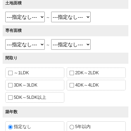
土地面積
～
専有面積
～
間取り
～1LDK
2DK～2LDK
3DK～3LDK
4DK～4LDK
5DK～5LDK以上
築年数
指定なし
5年以内