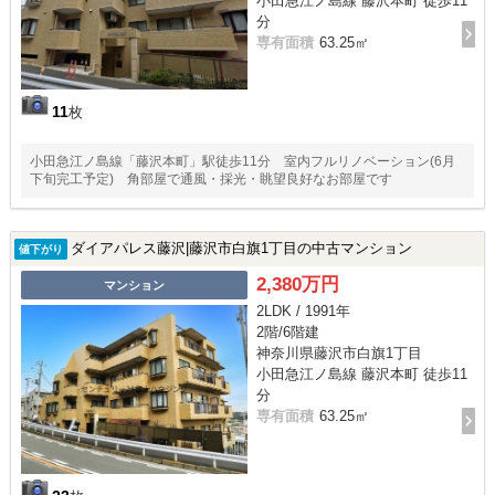
小田急江ノ島線 藤沢本町 徒歩11
分
専有面積
63.25㎡
11
枚
小田急江ノ島線「藤沢本町」駅徒歩11分 室内フルリノベーション(6月
下旬完工予定) 角部屋で通風・採光・眺望良好なお部屋です
ダイアパレス藤沢|藤沢市白旗1丁目の中古マンション
値下がり
2,380万円
マンション
2LDK / 1991年
2階/6階建
神奈川県藤沢市白旗1丁目
小田急江ノ島線 藤沢本町 徒歩11
分
専有面積
63.25㎡