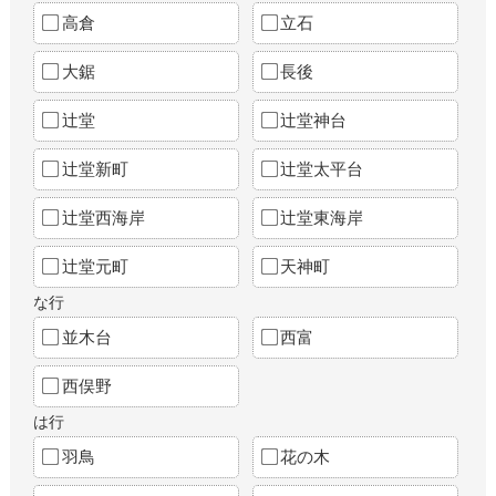
高倉
立石
大鋸
長後
辻堂
辻堂神台
辻堂新町
辻堂太平台
辻堂西海岸
辻堂東海岸
辻堂元町
天神町
な行
並木台
西富
西俣野
は行
羽鳥
花の木