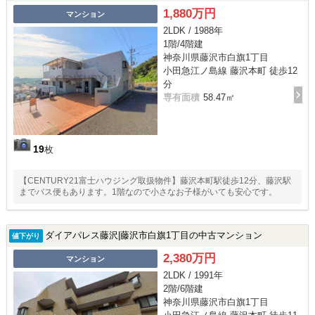
1,880万円
マンション
2LDK / 1988年
1階/4階建
神奈川県藤沢市白旗1丁目
小田急江ノ島線 藤沢本町 徒歩12
分
専有面積
58.47㎡
19
枚
【CENTURY21富士ハウジング取扱物件】藤沢本町駅徒歩12分、藤沢駅
までバス便もあります。1階なので小さなお子様がいても安心です。
ダイアパレス藤沢|藤沢市白旗1丁目の中古マンション
値下がり
2,380万円
マンション
2LDK / 1991年
2階/6階建
神奈川県藤沢市白旗1丁目