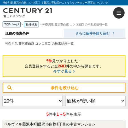
神奈川県 藤沢市白旗 コンロ三口 ｜藤沢の不動産のことならセンチュリー21富士ハウジング
TOPページ
物件検索
神奈川県 藤沢市白旗 コンロ三口 の不動産情報一覧
現在の検索条件
さらに条件を絞り込む
神奈川県 藤沢市白旗 コンロ三口 の検索結果一覧
5件
見つかりました！
会員登録をすると全
2683
件の中から探せます。
今すぐ見る
条件を絞り込む
5
1～5
件中
件を表示
ベルヴィル藤沢本町|藤沢市白旗1丁目の中古マンション