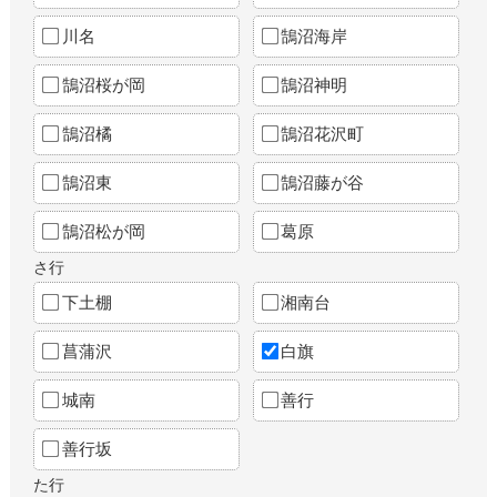
川名
鵠沼海岸
鵠沼桜が岡
鵠沼神明
鵠沼橘
鵠沼花沢町
鵠沼東
鵠沼藤が谷
鵠沼松が岡
葛原
さ行
下土棚
湘南台
菖蒲沢
白旗
城南
善行
善行坂
た行