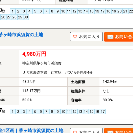
月
建物構造
0
枚
茅ヶ崎市浜須賀の土地
4,980万円
神奈川県茅ヶ崎市浜須賀
地
ＪＲ東海道本線 辻堂駅 バス16分停歩4分
43.24坪
142.94㎡
土地面積
115.17万円
なし
価
建築条件
50.0%
80.0%
い率
容積率
7
枚
全1区画｜茅ヶ崎市浜須賀の土地