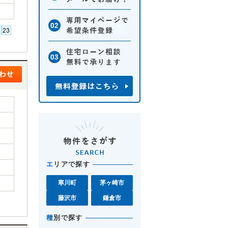
エ
リアで探す
寒川町
茅ヶ崎市
藤沢市
鎌倉市
種
別で探す