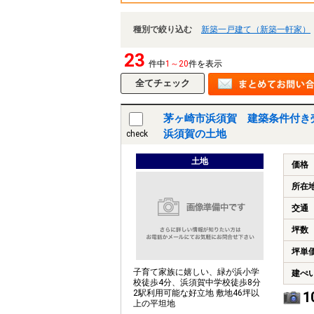
種別で絞り込む
新築一戸建て（新築一軒家）
23
件中
1～20
件を表示
茅ヶ崎市浜須賀 建築条件付き
浜須賀の土地
check
土地
価格
所在
交通
坪数
坪単
子育て家族に嬉しい、緑が浜小学
建ぺ
校徒歩4分、浜須賀中学校徒歩8分
2駅利用可能な好立地 敷地46坪以
1
上の平坦地