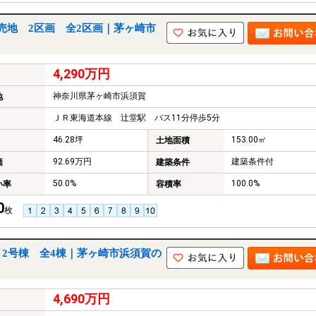
売地 2区画 全2区画｜茅ヶ崎市
4,290万円
神奈川県茅ヶ崎市浜須賀
地
ＪＲ東海道本線 辻堂駅 バス11分停歩5分
46.28坪
153.00㎡
土地面積
92.69万円
建築条件付
価
建築条件
50.0%
100.0%
い率
容積率
0
枚
2号棟 全4棟｜茅ヶ崎市浜須賀の
4,690万円