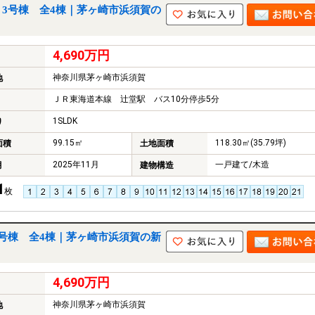
3号棟 全4棟｜茅ヶ崎市浜須賀の
4,690万円
神奈川県茅ヶ崎市浜須賀
地
ＪＲ東海道本線 辻堂駅 バス10分停歩5分
1SLDK
り
99.15㎡
118.30㎡(35.79坪)
面積
土地面積
2025年11月
一戸建て/木造
月
建物構造
1
枚
号棟 全4棟｜茅ヶ崎市浜須賀の新
4,690万円
神奈川県茅ヶ崎市浜須賀
地