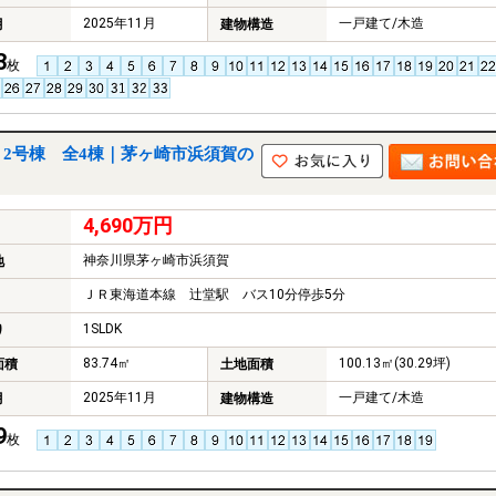
2025年11月
一戸建て/木造
月
建物構造
3
枚
2号棟 全4棟｜茅ヶ崎市浜須賀の
4,690万円
神奈川県茅ヶ崎市浜須賀
地
ＪＲ東海道本線 辻堂駅 バス10分停歩5分
1SLDK
り
83.74㎡
100.13㎡(30.29坪)
面積
土地面積
2025年11月
一戸建て/木造
月
建物構造
9
枚