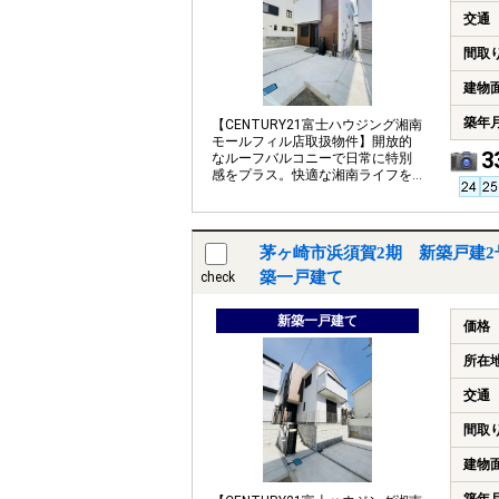
交通
間取
建物
築年
【CENTURY21富士ハウジング湘南
モールフィル店取扱物件】開放的
3
なルーフバルコニーで日常に特別
感をプラス。快適な湘南ライフを
お楽しみ下さい。
茅ヶ崎市浜須賀2期 新築戸建2
築一戸建て
check
新築一戸建て
価格
所在
交通
間取
建物