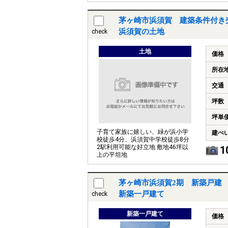
茅ヶ崎市浜須賀 建築条件付き
浜須賀の土地
check
土地
価格
所在
交通
坪数
坪単
子育て家族に嬉しい、緑が浜小学
建ぺ
校徒歩4分、浜須賀中学校徒歩8分
2駅利用可能な好立地 敷地46坪以
1
上の平坦地
茅ヶ崎市浜須賀2期 新築戸建 
新築一戸建て
check
新築一戸建て
価格