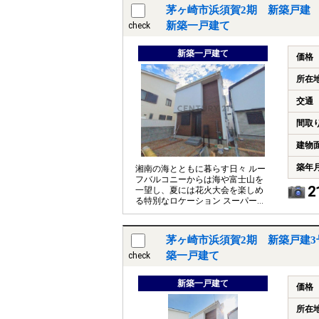
茅ヶ崎市浜須賀2期 新築戸建 
新築一戸建て
check
新築一戸建て
価格
所在
交通
間取
建物
築年
湘南の海とともに暮らす日々 ルー
フバルコニーからは海や富士山を
2
一望し、夏には花火大会を楽しめ
る特別なロケーション スーパーや
ドラッグストア、小中学校も徒歩
10分圏内
茅ヶ崎市浜須賀2期 新築戸建3
築一戸建て
check
新築一戸建て
価格
所在