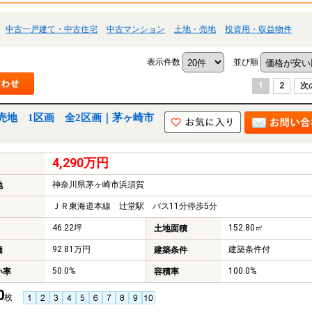
中古一戸建て・中古住宅
中古マンション
土地・売地
投資用・収益物件
表示件数
並び順
1
2
次
売地 1区画 全2区画｜茅ヶ崎市
4,290万円
神奈川県茅ヶ崎市浜須賀
地
ＪＲ東海道本線 辻堂駅 バス11分停歩5分
46.22坪
152.80㎡
土地面積
92.81万円
建築条件付
価
建築条件
50.0%
100.0%
い率
容積率
0
枚