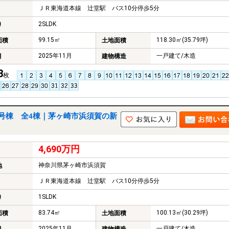
ＪＲ東海道本線 辻堂駅 バス10分停歩5分
2SLDK
り
99.15㎡
118.30㎡(35.79坪)
面積
土地面積
2025年11月
一戸建て/木造
月
建物構造
3
枚
号棟 全4棟｜茅ヶ崎市浜須賀の新
4,690万円
神奈川県茅ヶ崎市浜須賀
地
ＪＲ東海道本線 辻堂駅 バス10分停歩5分
1SLDK
り
83.74㎡
100.13㎡(30.29坪)
面積
土地面積
2025年11月
一戸建て/木造