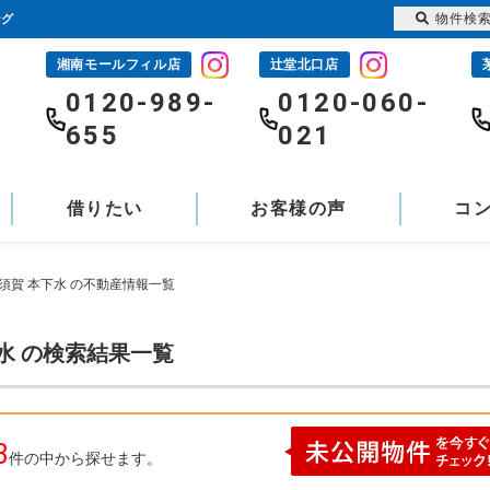
物件検
ング
湘南モールフィル店
辻堂北口店
-
0120-989-
0120-060-
655
021
借りたい
お客様の声
コ
須賀 本下水 の不動産情報一覧
水 の検索結果一覧
3
件の中から探せます。