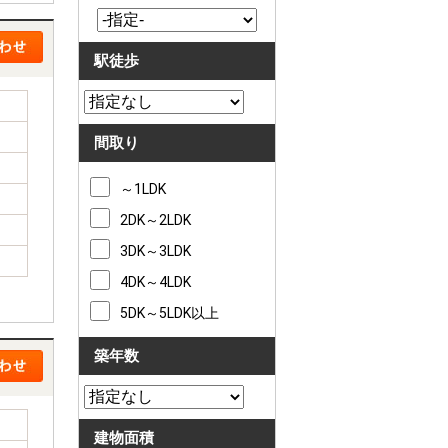
駅徒歩
間取り
～1LDK
2DK～2LDK
3DK～3LDK
4DK～4LDK
5DK～5LDK以上
築年数
建物面積