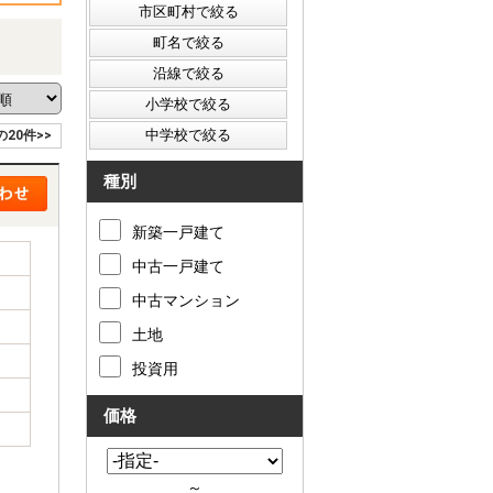
の20件>>
種別
新築一戸建て
中古一戸建て
中古マンション
土地
投資用
価格
～