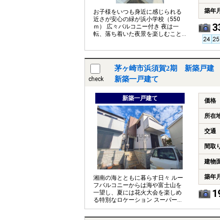
築年
お子様をいつも身近に感じられる
近さが安心の緑が浜小学校（550
3
ｍ） 広々バルコニー付き 夜は一
転、落ち着いた夜景を楽しむこと
もでき、バルコニーへ出る楽しみ
も増えます
茅ヶ崎市浜須賀2期 新築戸建 
新築一戸建て
check
新築一戸建て
価格
所在
交通
間取
建物
築年
湘南の海とともに暮らす日々 ルー
フバルコニーからは海や富士山を
1
一望し、夏には花火大会を楽しめ
る特別なロケーション スーパーや
ドラッグストア、小中学校も徒歩
10分圏内