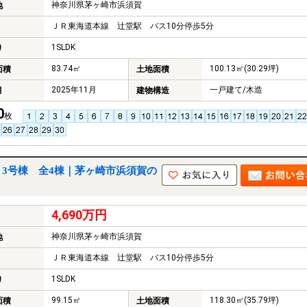
神奈川県茅ヶ崎市浜須賀
地
ＪＲ東海道本線 辻堂駅 バス10分停歩5分
1SLDK
り
83.74㎡
100.13㎡(30.29坪)
面積
土地面積
2025年11月
一戸建て/木造
月
建物構造
0
枚
3号棟 全4棟｜茅ヶ崎市浜須賀の
4,690万円
神奈川県茅ヶ崎市浜須賀
地
ＪＲ東海道本線 辻堂駅 バス10分停歩5分
1SLDK
り
99.15㎡
118.30㎡(35.79坪)
面積
土地面積