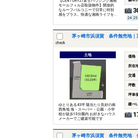
築年
【CENTURY21富士ハウジング湘南
モールフィル店取扱物件】開放的
3
なルーフバルコニーで日常に特別
感をプラス。快適な湘南ライフを
お楽しみ下さい。
茅ヶ崎市浜須賀 条件無売地｜
check
土地
価格
所在
交通
坪数
坪単
建ぺ
ゆとりある43坪 陽当たり良好の南
西角地 海・スーパー・公園・小学
1
校が徒歩10分圏内 お好きなハウス
メーカーでご建築可能です
茅ヶ崎市浜須賀 条件無売地 