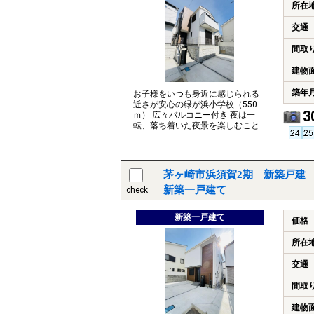
所在
交通
間取
建物
築年
お子様をいつも身近に感じられる
近さが安心の緑が浜小学校（550
3
ｍ） 広々バルコニー付き 夜は一
転、落ち着いた夜景を楽しむこと
もでき、バルコニーへ出る楽しみ
も増えます
茅ヶ崎市浜須賀2期 新築戸建 
新築一戸建て
check
新築一戸建て
価格
所在
交通
間取
建物