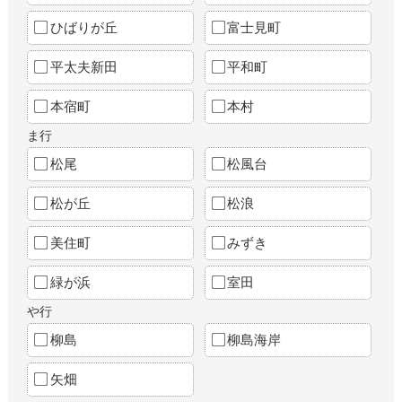
ひばりが丘
富士見町
平太夫新田
平和町
本宿町
本村
ま行
松尾
松風台
松が丘
松浪
美住町
みずき
緑が浜
室田
や行
柳島
柳島海岸
矢畑