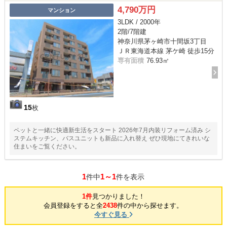
4,790万円
マンション
3LDK / 2000年
2階/7階建
神奈川県茅ヶ崎市十間坂3丁目
ＪＲ東海道本線 茅ケ崎 徒歩15分
専有面積
76.93㎡
15
枚
ペットと一緒に快適新生活をスタート 2026年7月内装リフォーム済み シ
ステムキッチン、バスユニットも新品に入れ替え ぜひ現地にてきれいな
住まいをご覧ください。
1
1～1
件中
件を表示
1件
見つかりました！
会員登録をすると全
2438
件の中から探せます。
今すぐ見る