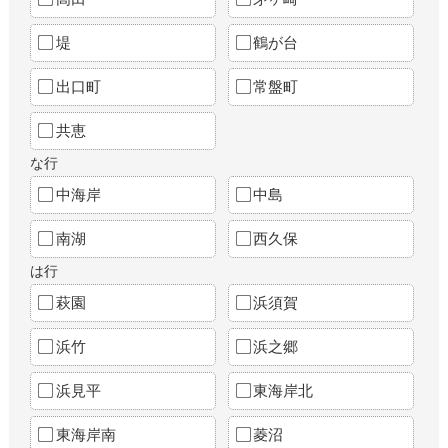
堤
鶴が台
出口町
常盤町
共恵
な行
中海岸
中島
南湖
西久保
は行
萩園
浜須賀
浜竹
浜之郷
浜見平
東海岸北
東海岸南
菱沼