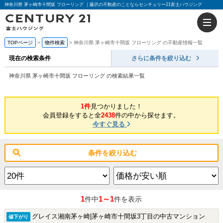
神奈川県 茅ヶ崎市十間坂 フローリング ｜藤沢の不動産のことならセンチュリー21富士ハウジング
TOPページ
物件検索
神奈川県 茅ヶ崎市十間坂 フローリング の不動産情報一覧
現在の検索条件
さらに条件を絞り込む
神奈川県 茅ヶ崎市十間坂 フローリング の検索結果一覧
1件
見つかりました！
会員登録をすると全
2438
件の中から探せます。
今すぐ見る
条件を絞り込む
1
1～1
件中
件を表示
グレイス湘南茅ヶ崎|茅ヶ崎市十間坂3丁目の中古マンション
値下がり