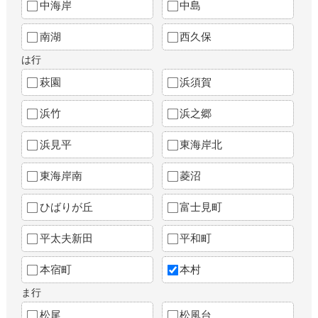
中海岸
中島
南湖
西久保
は行
萩園
浜須賀
浜竹
浜之郷
浜見平
東海岸北
東海岸南
菱沼
ひばりが丘
富士見町
平太夫新田
平和町
本宿町
本村
ま行
松尾
松風台