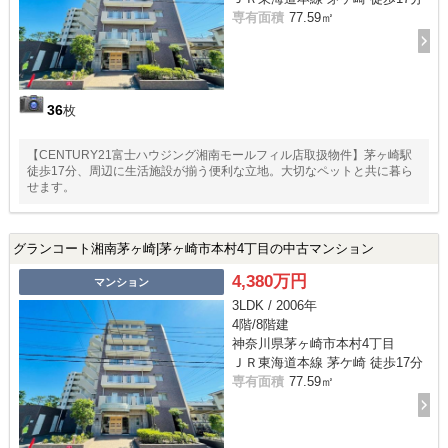
専有面積
77.59㎡
36
枚
【CENTURY21富士ハウジング湘南モールフィル店取扱物件】茅ヶ崎駅
徒歩17分、周辺に生活施設が揃う便利な立地。大切なペットと共に暮ら
せます。
グランコート湘南茅ヶ崎|茅ヶ崎市本村4丁目の中古マンション
4,380万円
マンション
3LDK / 2006年
4階/8階建
神奈川県茅ヶ崎市本村4丁目
ＪＲ東海道本線 茅ケ崎 徒歩17分
専有面積
77.59㎡