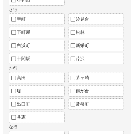
さ行
幸町
汐見台
下町屋
松林
白浜町
新栄町
十間坂
芹沢
た行
高田
茅ヶ崎
堤
鶴が台
出口町
常盤町
共恵
な行