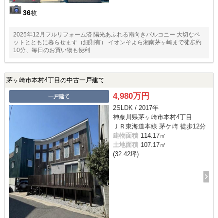
36
枚
2025年12月フルリフォーム済 陽光あふれる南向きバルコニー 大切なペ
ットとともに暮らせます（細則有） イオンそよら湘南茅ヶ崎まで徒歩約
10分、毎日のお買い物も便利
茅ヶ崎市本村4丁目の中古一戸建て
4,980万円
一戸建て
2SLDK / 2017年
神奈川県茅ヶ崎市本村4丁目
ＪＲ東海道本線 茅ケ崎 徒歩12分
建物面積
114.17㎡
土地面積
107.17㎡
(32.42坪)