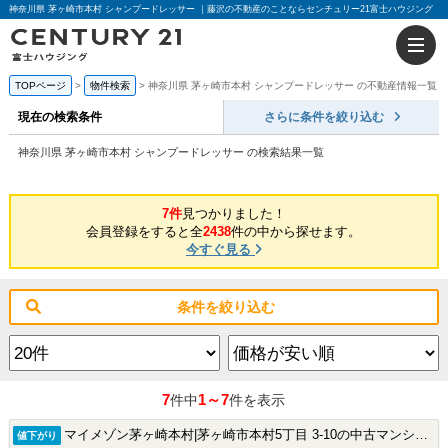
神奈川県 茅ヶ崎市本村 シャンプードレッサー ｜藤沢の不動産のことならセンチュリー21富士ハウジング
TOPページ
物件検索
神奈川県 茅ヶ崎市本村 シャンプードレッサー の不動産情報一覧
現在の検索条件
さらに条件を絞り込む
神奈川県 茅ヶ崎市本村 シャンプードレッサー の検索結果一覧
7件
見つかりました！
会員登録をすると全
2438
件の中から探せます。
今すぐ見る
条件を絞り込む
7
1～7
件中
件を表示
マイメゾン茅ヶ崎本村|茅ヶ崎市本村5丁目 3-10の中古マンション
値下がり