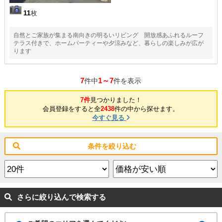
11
枚
自然とご家族が集まる南向きの明るいリビング 開放感あふれるルーフ
テラス付きで、ホームパーティーや夕涼みなど、暮らしの楽しみが広が
ります
7
1～7
件中
件を表示
7件
見つかりました！
会員登録をすると全
2438
件の中から探せます。
今すぐ見る
条件を絞り込む
さらに絞り込んで検索する