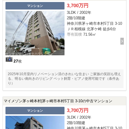
3,700万円
マンション
3LDK / 2002年
2階/10階建
神奈川県茅ヶ崎市本村5丁目 3-10
ＪＲ相模線 北茅ケ崎 徒歩6分
専有面積
71.56㎡
27
枚
2025年10月室内リノベーション済のきれいな住まい ご家族の笑顔も増え
る、明るい南向きのリビング ペット飼育・ピアノ使用可能です（条件あ
り）
マイメゾン茅ヶ崎本村|茅ヶ崎市本村5丁目 3-10の中古マンション
3,700万円
マンション
3LDK / 2002年
2階/10階建
神奈川県茅ヶ崎市本村5丁目 3-10