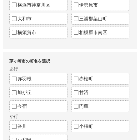
横浜市神奈川区
伊勢原市
大和市
三浦郡葉山町
横須賀市
相模原市南区
茅ヶ崎市の町名を選択
あ行
赤羽根
赤松町
旭が丘
甘沼
今宿
円蔵
か行
香川
小桜町
小和田