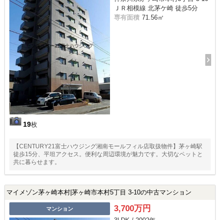
ＪＲ相模線 北茅ケ崎 徒歩5分
専有面積
71.56㎡
19
枚
【CENTURY21富士ハウジング湘南モールフィル店取扱物件】茅ヶ崎駅
徒歩15分、平坦アクセス。便利な周辺環境が魅力です。大切なペットと
共に暮らせます。
マイメゾン茅ヶ崎本村|茅ヶ崎市本村5丁目 3-10の中古マンション
3,700万円
マンション