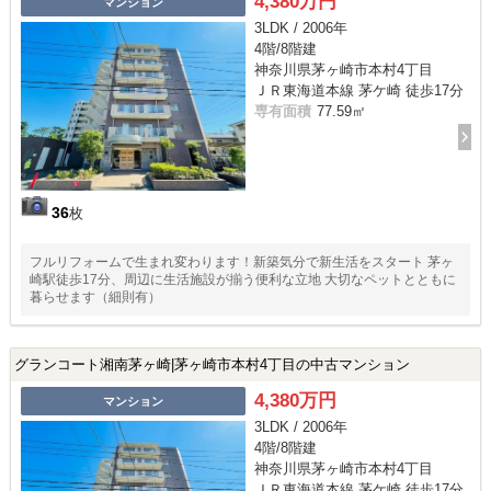
4,380万円
マンション
3LDK / 2006年
4階/8階建
神奈川県茅ヶ崎市本村4丁目
ＪＲ東海道本線 茅ケ崎 徒歩17分
専有面積
77.59㎡
36
枚
フルリフォームで生まれ変わります！新築気分で新生活をスタート 茅ヶ
崎駅徒歩17分、周辺に生活施設が揃う便利な立地 大切なペットとともに
暮らせます（細則有）
グランコート湘南茅ヶ崎|茅ヶ崎市本村4丁目の中古マンション
4,380万円
マンション
3LDK / 2006年
4階/8階建
神奈川県茅ヶ崎市本村4丁目
ＪＲ東海道本線 茅ケ崎 徒歩17分