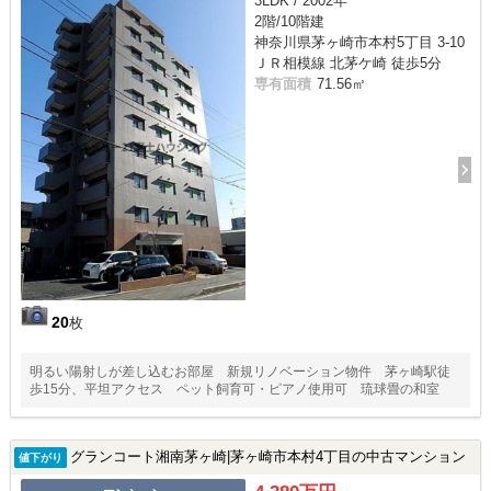
3LDK / 2002年
2階/10階建
神奈川県茅ヶ崎市本村5丁目 3-10
ＪＲ相模線 北茅ケ崎 徒歩5分
専有面積
71.56㎡
20
枚
明るい陽射しが差し込むお部屋 新規リノベーション物件 茅ヶ崎駅徒
歩15分、平坦アクセス ペット飼育可・ピアノ使用可 琉球畳の和室
グランコート湘南茅ヶ崎|茅ヶ崎市本村4丁目の中古マンション
値下がり