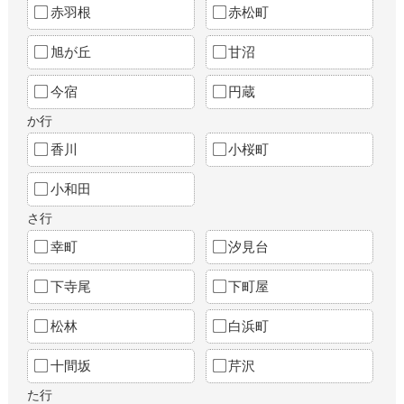
赤羽根
赤松町
旭が丘
甘沼
今宿
円蔵
か行
香川
小桜町
小和田
さ行
幸町
汐見台
下寺尾
下町屋
松林
白浜町
十間坂
芹沢
た行