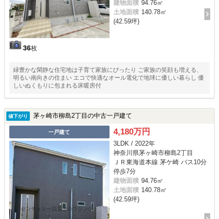
建物面積
94.76㎡
土地面積
140.78㎡
(42.59坪)
36
枚
緑豊かな閑静な住宅地は子育て家族にぴったり ご家族の笑顔も増える、
明るい南向きの住まい エコで快適なオール電化で地球に優しい暮らし 優
しいぬくもりに包まれる床暖房付
茅ヶ崎市柳島2丁目の中古一戸建て
値下がり
4,180万円
一戸建て
3LDK / 2022年
神奈川県茅ヶ崎市柳島2丁目
ＪＲ東海道本線 茅ケ崎 バス10分
停歩7分
建物面積
94.76㎡
土地面積
140.78㎡
(42.59坪)