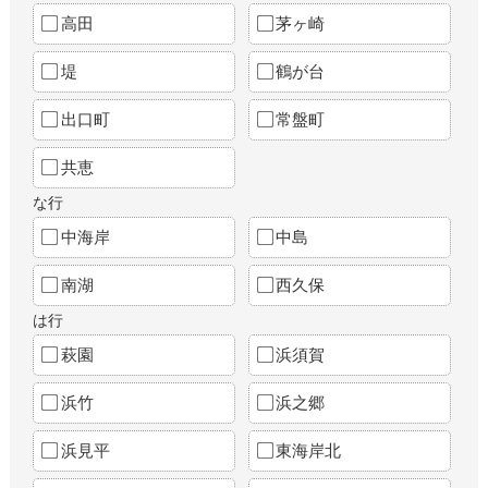
高田
茅ヶ崎
堤
鶴が台
出口町
常盤町
共恵
な行
中海岸
中島
南湖
西久保
は行
萩園
浜須賀
浜竹
浜之郷
浜見平
東海岸北