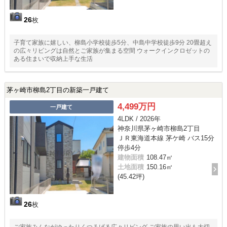
26
枚
子育て家族に嬉しい、柳島小学校徒歩5分、中島中学校徒歩9分 20畳超え
の広々リビングは自然とご家族が集まる空間 ウォークインクロゼットの
ある住まいで収納上手な生活
茅ヶ崎市柳島2丁目の新築一戸建て
4,499万円
一戸建て
4LDK / 2026年
神奈川県茅ヶ崎市柳島2丁目
ＪＲ東海道本線 茅ケ崎 バス15分
停歩4分
建物面積
108.47㎡
土地面積
150.16㎡
(45.42坪)
26
枚