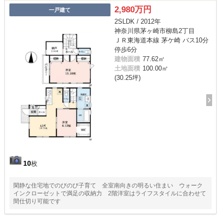
2,980万円
一戸建て
2SLDK / 2012年
神奈川県茅ヶ崎市柳島2丁目
ＪＲ東海道本線 茅ケ崎 バス10分
停歩6分
建物面積
77.62㎡
土地面積
100.00㎡
(30.25坪)
10
枚
閑静な住宅地でのびのび子育て 全室南向きの明るい住まい ウォーク
インクローゼットで満足の収納力 2階洋室はライフスタイルに合わせて
間仕切り可能です