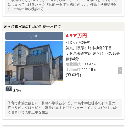
ご家族みんながゆったりくつろげる広々リビング ご家族の思い出も大切
にしまっておけるたっぷり収納 子育て家族に嬉しい、柳島小学校徒歩5
分、中島中学校徒歩9分
茅ヶ崎市柳島2丁目の新築一戸建て
4,999万円
一戸建て
4LDK / 2026年
神奈川県茅ヶ崎市柳島2丁目
ＪＲ東海道本線 茅ケ崎 バス15分
停歩4分
建物面積
108.47㎡
土地面積
111.19㎡
(33.63坪)
24
枚
子育て家族に嬉しい、柳島小学校徒歩5分、中島中学校徒歩9分 20畳の
広々リビングは自然とご家族が集まる空間 ウォークインクロゼットのあ
る住まいで収納上手な生活