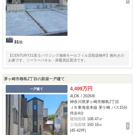
31
枚
【CENTURY21富士ハウジング湘南モールフィル店取扱物件】南向きの
お家です。ソーラーパネル・床暖房設置済です。
茅ヶ崎市柳島2丁目の新築一戸建て
4,499万円
一戸建て
4LDK / 2026年
神奈川県茅ヶ崎市柳島2丁目
ＪＲ東海道本線 茅ケ崎 バス15分
停歩4分
建物面積
108.47㎡
土地面積
150.16㎡
(45.42坪)