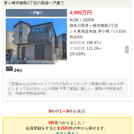
茅ヶ崎市柳島2丁目の新築一戸建て
4,999万円
一戸建て
4LDK / 2026年
神奈川県茅ヶ崎市柳島2丁目
ＪＲ東海道本線 茅ケ崎 バス15分
停歩4分
建物面積
108.47㎡
土地面積
111.19㎡
(33.63坪)
24
枚
ご家族みんながゆったりくつろげる広々リビング ご家族の思い出も大切
にしまっておけるたっぷり収納 子育て家族に嬉しい、柳島小学校徒歩5
分、中島中学校徒歩9分
9
1～9
件中
件を表示
9件
見つかりました！
会員登録をすると全
2683
件の中から探せます。
今すぐ見る