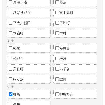
東海岸南
菱沼
ひばりが丘
富士見町
平太夫新田
平和町
本宿町
本村
ま行
松尾
松風台
松が丘
松浪
美住町
みずき
緑が浜
室田
や行
柳島
柳島海岸
矢畑