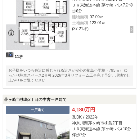
ＪＲ東海道本線 茅ケ崎 バス7分停
歩6分
建物面積
97.09㎡
土地面積
123.01㎡
(37.21坪)
11
枚
お子様をいつも身近に感じられる近さが安心の柳島小学校（795ｍ） ゆ
ったり駐車スペース2台可 2026年3月リフォーム工事完了予定。現地で仕
上がりをご覧ください
茅ヶ崎市柳島2丁目の中古一戸建て
4,180万円
一戸建て
3LDK / 2022年
神奈川県茅ヶ崎市柳島2丁目
ＪＲ東海道本線 茅ケ崎 バス10分
停歩7分