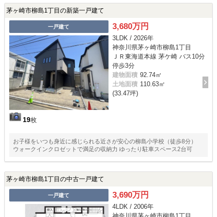
茅ヶ崎市柳島1丁目の新築一戸建て
3,680万円
一戸建て
3LDK / 2026年
神奈川県茅ヶ崎市柳島1丁目
ＪＲ東海道本線 茅ケ崎 バス10分
停歩3分
建物面積
92.74㎡
土地面積
110.63㎡
(33.47坪)
19
枚
お子様をいつも身近に感じられる近さが安心の柳島小学校（徒歩8分）
ウォークインクロゼットで満足の収納力 ゆったり駐車スペース2台可
茅ヶ崎市柳島1丁目の中古一戸建て
3,690万円
一戸建て
4LDK / 2006年
神奈川県茅ヶ崎市柳島1丁目