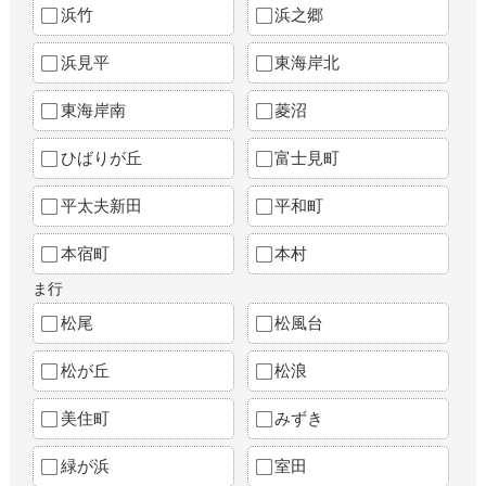
浜竹
浜之郷
浜見平
東海岸北
東海岸南
菱沼
ひばりが丘
富士見町
平太夫新田
平和町
本宿町
本村
ま行
松尾
松風台
松が丘
松浪
美住町
みずき
緑が浜
室田