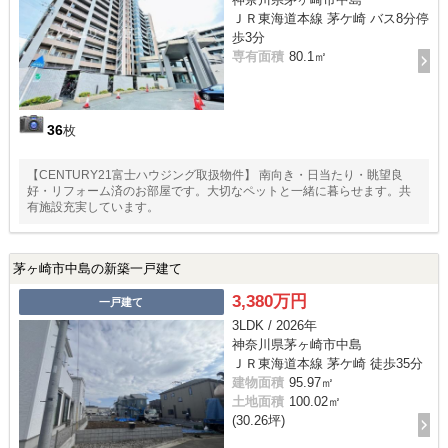
ＪＲ東海道本線 茅ケ崎 バス8分停
歩3分
専有面積
80.1㎡
36
枚
【CENTURY21富士ハウジング取扱物件】 南向き・日当たり・眺望良
好・リフォーム済のお部屋です。大切なペットと一緒に暮らせます。共
有施設充実しています。
茅ヶ崎市中島の新築一戸建て
3,380万円
一戸建て
3LDK / 2026年
神奈川県茅ヶ崎市中島
ＪＲ東海道本線 茅ケ崎 徒歩35分
建物面積
95.97㎡
土地面積
100.02㎡
(30.26坪)