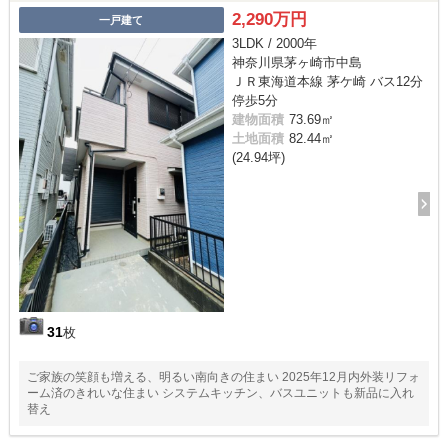
2,290万円
一戸建て
3LDK / 2000年
神奈川県茅ヶ崎市中島
ＪＲ東海道本線 茅ケ崎 バス12分
停歩5分
建物面積
73.69㎡
土地面積
82.44㎡
(24.94坪)
31
枚
ご家族の笑顔も増える、明るい南向きの住まい 2025年12月内外装リフォ
ーム済のきれいな住まい システムキッチン、バスユニットも新品に入れ
替え