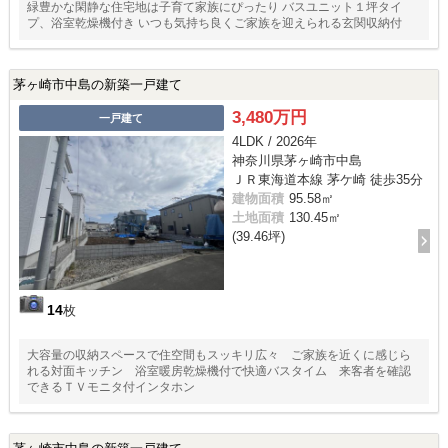
緑豊かな閑静な住宅地は子育て家族にぴったり バスユニット１坪タイ
プ、浴室乾燥機付き いつも気持ち良くご家族を迎えられる玄関収納付
茅ヶ崎市中島の新築一戸建て
3,480万円
一戸建て
4LDK / 2026年
神奈川県茅ヶ崎市中島
ＪＲ東海道本線 茅ケ崎 徒歩35分
建物面積
95.58㎡
土地面積
130.45㎡
(39.46坪)
14
枚
大容量の収納スペースで住空間もスッキリ広々 ご家族を近くに感じら
れる対面キッチン 浴室暖房乾燥機付で快適バスタイム 来客者を確認
できるＴＶモニタ付インタホン