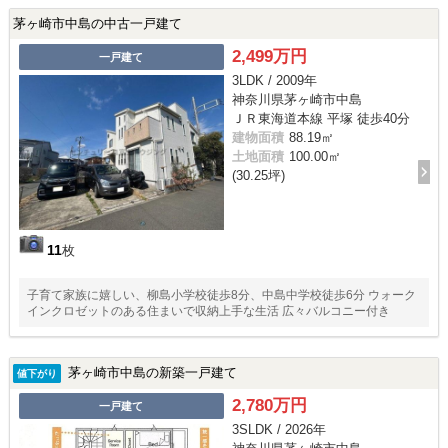
茅ヶ崎市中島の中古一戸建て
2,499万円
一戸建て
3LDK / 2009年
神奈川県茅ヶ崎市中島
ＪＲ東海道本線 平塚 徒歩40分
建物面積
88.19㎡
土地面積
100.00㎡
(30.25坪)
11
枚
子育て家族に嬉しい、柳島小学校徒歩8分、中島中学校徒歩6分 ウォーク
インクロゼットのある住まいで収納上手な生活 広々バルコニー付き
茅ヶ崎市中島の新築一戸建て
値下がり
2,780万円
一戸建て
3SLDK / 2026年