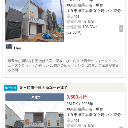
神奈川県茅ヶ崎市中島
ＪＲ東海道本線 茅ケ崎 バス12分
停歩4分
建物面積
97.62㎡
土地面積
108.53㎡
(32.83坪)
16
枚
緑豊かな閑静な住宅地は子育て家族にぴったり 大容量のウォークインシ
ューズクロゼットが嬉しい 18畳超の広々リビングは自然とご家族が集ま
る空間
茅ヶ崎市中島の新築一戸建て
値下がり
3,580万円
一戸建て
2SLDK / 2026年
神奈川県茅ヶ崎市中島
ＪＲ東海道本線 茅ケ崎 バス12分
停歩4分
建物面積
97.62㎡