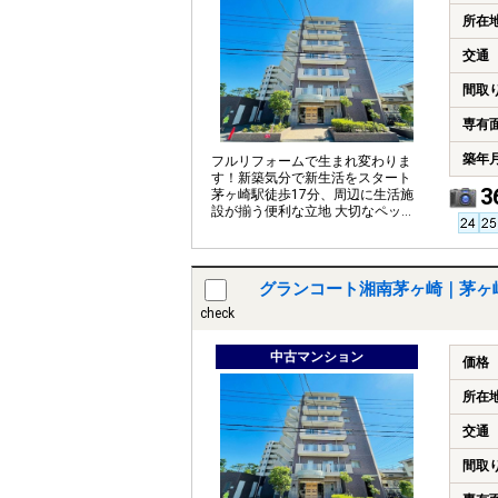
所在
交通
間取
専有
築年
フルリフォームで生まれ変わりま
す！新築気分で新生活をスタート
3
茅ヶ崎駅徒歩17分、周辺に生活施
設が揃う便利な立地 大切なペット
とともに暮らせます（細則有）
グランコート湘南茅ヶ崎｜茅ヶ
check
中古マンション
価格
所在
交通
間取