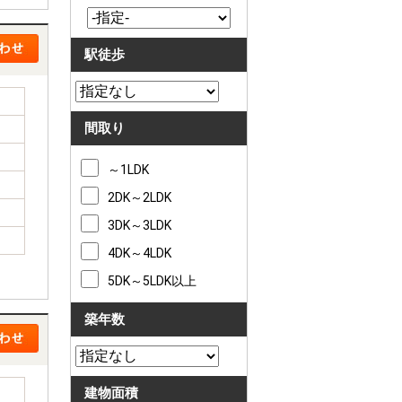
駅徒歩
間取り
～1LDK
2DK～2LDK
3DK～3LDK
4DK～4LDK
5DK～5LDK以上
築年数
建物面積