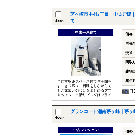
ださい
茅ヶ崎市本村2丁目 中古戸建
て
check
中古一戸建て
価格
所在
交通
間取
建物
築年
全居室収納スペース付で住空間も
すっきり広々 料理をしながらで
1
もご家族との会話を楽しめる対面
キッチン ２階リビングはプライ
ベート性も高く、落ち着いて暮ら
せます
グランコート湘南茅ヶ崎｜茅ヶ
check
中古マンション
価格