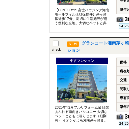
専有
築年
【CENTURY21富士ハウジング湘南
モールフィル店取扱物件】茅ヶ崎
3
駅徒歩17分、周辺に生活施設が揃
う便利な立地。大切なペットと共
に暮らせます。
グランコート湘南茅ヶ崎
NEW
check
ション
中古マンション
価格
所在
交通
間取
専有
築年
2025年12月フルリフォーム済 陽光
あふれる南向きバルコニー 大切な
3
ペットとともに暮らせます（細則
有） イオンそよら湘南茅ヶ崎まで
徒歩約10分、毎日のお買い物も便