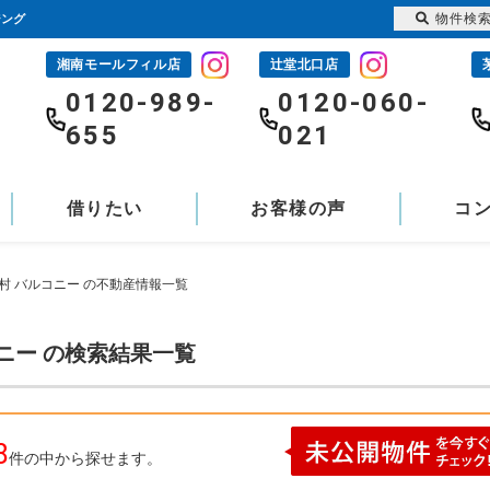
物件検
ジング
湘南モールフィル店
辻堂北口店
-
0120-989-
0120-060-
655
021
借りたい
お客様の声
コ
村 バルコニー の不動産情報一覧
ニー の検索結果一覧
8
件の中から探せます。