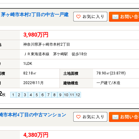
｜茅ヶ崎市本村2丁目の中古一戸建
3,980万円
神奈川県茅ヶ崎市本村2丁目
地
ＪＲ東海道本線 茅ケ崎駅 徒歩18分
1LDK
り
82.18㎡
78.90㎡(23.87坪)
面積
土地面積
2022年11月
一戸建て/木造
月
建物構造
2
枚
崎市本村4丁目の中古マンション
4,380万円