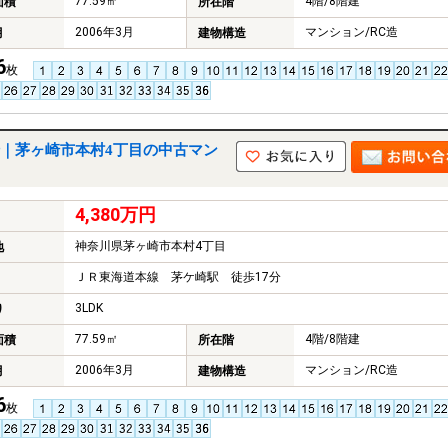
77.59㎡
4階/8階建
面積
所在階
2006年3月
マンション/RC造
月
建物構造
6
枚
｜茅ヶ崎市本村4丁目の中古マン
4,380万円
神奈川県茅ヶ崎市本村4丁目
地
ＪＲ東海道本線 茅ケ崎駅 徒歩17分
3LDK
り
77.59㎡
4階/8階建
面積
所在階
2006年3月
マンション/RC造
月
建物構造
6
枚