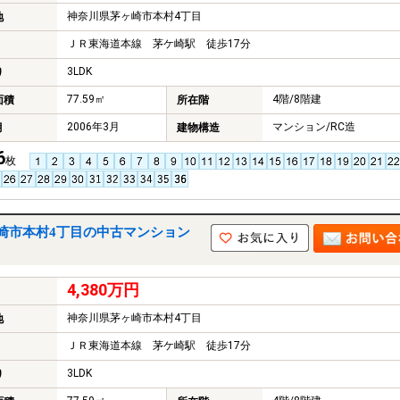
神奈川県茅ヶ崎市本村4丁目
地
ＪＲ東海道本線 茅ケ崎駅 徒歩17分
3LDK
り
77.59㎡
4階/8階建
面積
所在階
2006年3月
マンション/RC造
月
建物構造
6
枚
崎市本村4丁目の中古マンション
4,380万円
神奈川県茅ヶ崎市本村4丁目
地
ＪＲ東海道本線 茅ケ崎駅 徒歩17分
3LDK
り