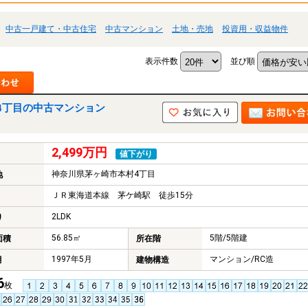
中古一戸建て・中古住宅
中古マンション
土地・売地
投資用・収益物件
表示件数
並び順
4丁目の中古マンション
2,499万円
値下がり
神奈川県茅ヶ崎市本村4丁目
地
ＪＲ東海道本線 茅ケ崎駅 徒歩15分
2LDK
り
56.85㎡
5階/5階建
面積
所在階
1997年5月
マンション/RC造
月
建物構造
6
枚