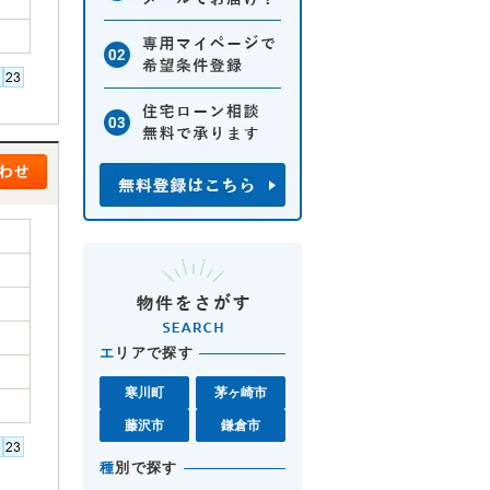
エ
リアで探す
寒川町
茅ヶ崎市
藤沢市
鎌倉市
種
別で探す