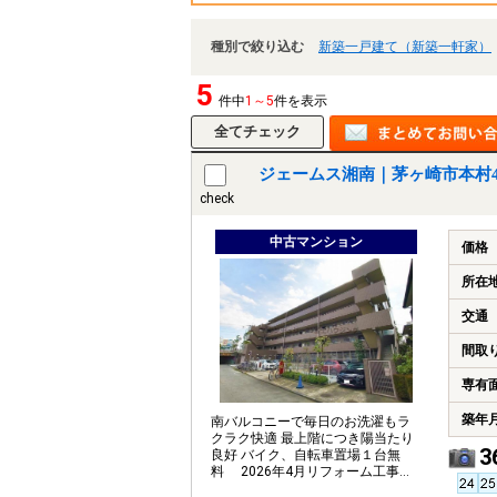
種別で絞り込む
新築一戸建て（新築一軒家）
5
件中
1～5
件を表示
ジェームス湘南｜茅ヶ崎市本村
check
中古マンション
価格
所在
交通
間取
専有
築年
南バルコニーで毎日のお洗濯もラ
クラク快適 最上階につき陽当たり
3
良好 バイク、自転車置場１台無
料 2026年4月リフォーム工事完
了予定。現地で仕上がりをご覧く