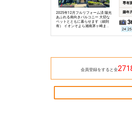
専有
築年
2025年12月フルリフォーム済 陽光
あふれる南向きバルコニー 大切な
3
ペットとともに暮らせます（細則
有） イオンそよら湘南茅ヶ崎まで
徒歩約10分、毎日のお買い物も便
利
271
会員登録をすると全