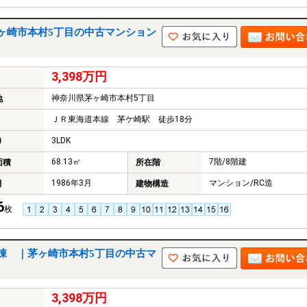
ヶ崎市本村5丁目の中古マンション
3,398万円
神奈川県茅ヶ崎市本村5丁目
地
ＪＲ東海道本線 茅ケ崎駅 徒歩18分
3LDK
り
68.13㎡
7階/8階建
面積
所在階
1986年3月
マンション/RC造
月
建物構造
6
枚
棟 ｜茅ヶ崎市本村5丁目の中古マ
3,398万円