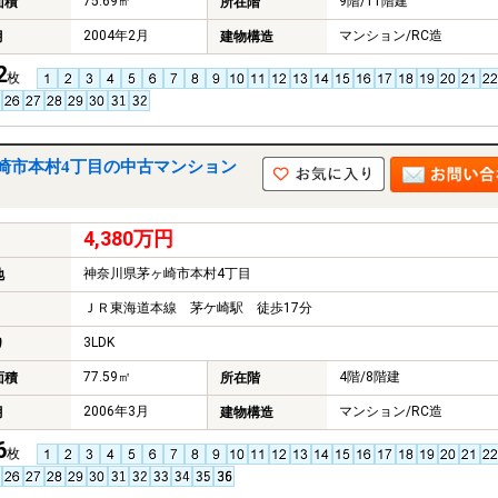
75.69㎡
9階/11階建
面積
所在階
2004年2月
マンション/RC造
月
建物構造
2
枚
崎市本村4丁目の中古マンション
4,380万円
神奈川県茅ヶ崎市本村4丁目
地
ＪＲ東海道本線 茅ケ崎駅 徒歩17分
3LDK
り
77.59㎡
4階/8階建
面積
所在階
2006年3月
マンション/RC造
月
建物構造
6
枚