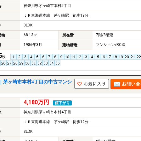
神奈川県茅ヶ崎市本村5丁目
地
ＪＲ東海道本線 茅ケ崎駅 徒歩19分
3LDK
り
68.13㎡
7階/8階建
面積
所在階
1986年3月
マンション/RC造
月
建物構造
5
枚
｜茅ヶ崎市本村4丁目の中古マンシ
4,180万円
値下がり
神奈川県茅ヶ崎市本村4丁目
地
ＪＲ東海道本線 茅ケ崎駅 徒歩12分
3LDK
り