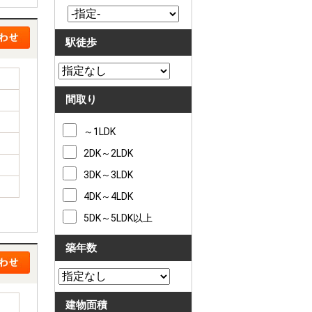
駅徒歩
間取り
～1LDK
2DK～2LDK
3DK～3LDK
4DK～4LDK
5DK～5LDK以上
築年数
建物面積