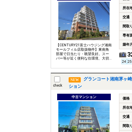
所在
交通
間取
専有
築年
【CENTURY21富士ハウジング湘南
モールフィル店取扱物件】東南角
3
部屋で日当たり・眺望良好。スー
パー等が近く便利な住環境、大切
なペットと共に暮らせます。
グランコート湘南茅ヶ崎
NEW
check
ション
中古マンション
価格
所在
交通
間取