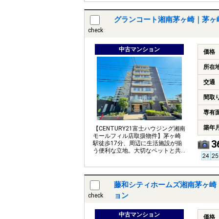
グランコート湘南茅ヶ崎｜茅ヶ
check
中古マンション
価格
所在
交通
間取
専有
築年
【CENTURY21富士ハウジング湘南
モールフィル店取扱物件】茅ヶ崎
3
駅徒歩17分、周辺に生活施設が揃
う便利な立地。大切なペットと共
に暮らせます。
藤和シティホームズ湘南茅ヶ崎
ョン
check
中古マンション
価格