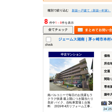
種別で絞り込む
新築一戸建て（新築一軒家）
8
件中
1～8
件を表示
ジェームス湘南｜茅ヶ崎市本村
check
中古マンション
価格
所在
交通
間取
専有
築年
南バルコニーで毎日のお洗濯もラ
クラク快適 最上階につき陽当たり
3
良好 バイク、自転車置場１台無
料 2026年4月リフォーム工事完
了予定。現地で仕上がりをご覧く