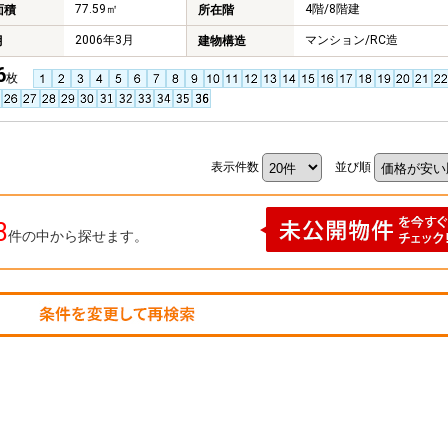
77.59㎡
4階/8階建
面積
所在階
2006年3月
マンション/RC造
月
建物構造
6
枚
表示件数
並び順
8
件の中から探せます。