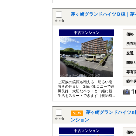
ださい
茅ヶ崎グランドハイツＢ棟｜茅
check
中古マンション
価格
所在
交通
間取
専有
築年
ご家族の笑顔も増える、明るい南
向きの住まい 2面バルコニーで通
1
風良好 大切なペットと一緒に新
生活をスタートできます（規約有
り）
茅ヶ崎グランドハイツB
NEW
check
ンション
中古マンション
価格