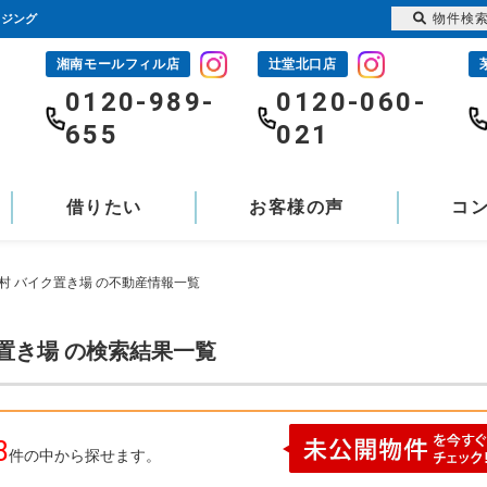
物件検
ウジング
湘南モールフィル店
辻堂北口店
-
0120-989-
0120-060-
655
021
借りたい
お客様の声
コ
村 バイク置き場 の不動産情報一覧
置き場 の検索結果一覧
8
件の中から探せます。