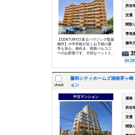
所在
交通
間取
専有
【CENTURY21富士ハウジング取扱
築年
物件】小中学校が近くお子様の通
学も安心。南向き、両面バルコニ
3
ーのお部屋です。大切なペットと
共に暮らせます。
藤和シティホームズ湘南茅ヶ崎
ョン
check
中古マンション
価格
所在
交通
間取