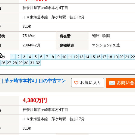
神奈川県茅ヶ崎市本村4丁目
地
ＪＲ東海道本線 茅ケ崎駅 徒歩12分
3LDK
り
75.69㎡
9階/11階建
面積
所在階
2004年2月
マンション/RC造
月
建物構造
2
枚
｜茅ヶ崎市本村4丁目の中古マン
4,380万円
神奈川県茅ヶ崎市本村4丁目
地
ＪＲ東海道本線 茅ケ崎駅 徒歩17分
3LDK
り