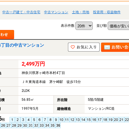
中古一戸建て・中古住宅
中古マンション
土地・売地
投資用・収益物件
表示件数
並び順
4丁目の中古マンション
2,499万円
神奈川県茅ヶ崎市本村4丁目
地
ＪＲ東海道本線 茅ケ崎駅 徒歩15分
2LDK
り
56.85㎡
5階/5階建
面積
所在階
1997年5月
マンション/RC造
月
建物構造
6
枚