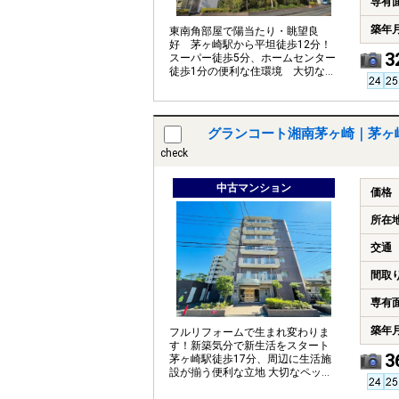
専有
築年
東南角部屋で陽当たり・眺望良
好 茅ヶ崎駅から平坦徒歩12分！
3
スーパー徒歩5分、ホームセンター
徒歩1分の便利な住環境 大切なペ
ットとともに暮らせます（細則
有）
グランコート湘南茅ヶ崎｜茅ヶ
check
中古マンション
価格
所在
交通
間取
専有
築年
フルリフォームで生まれ変わりま
す！新築気分で新生活をスタート
3
茅ヶ崎駅徒歩17分、周辺に生活施
設が揃う便利な立地 大切なペット
とともに暮らせます（細則有）