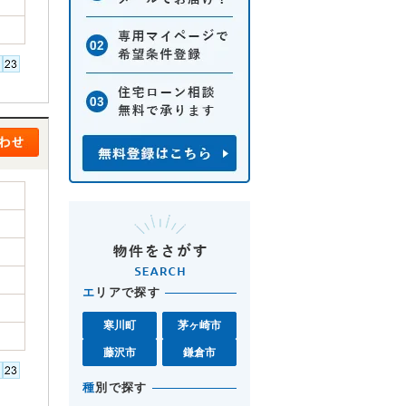
エ
リアで探す
寒川町
茅ヶ崎市
藤沢市
鎌倉市
種
別で探す