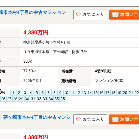
崎市本村4丁目の中古マンション
4,380万円
神奈川県茅ヶ崎市本村4丁目
地
ＪＲ東海道本線 茅ケ崎駅 徒歩17分
3LDK
り
77.59㎡
4階/8階建
面積
所在階
2006年3月
マンション/RC造
月
建物構造
6
枚
｜茅ヶ崎市本村4丁目の中古マンシ
4,380万円