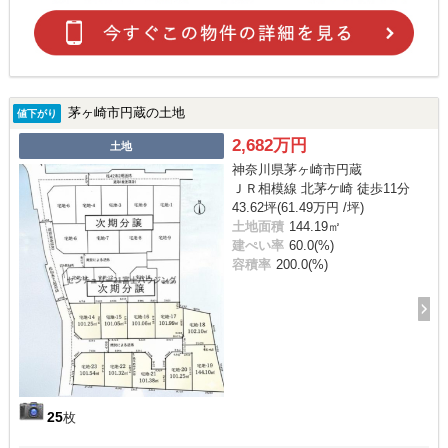
茅ヶ崎市円蔵の土地
値下がり
2,682万円
土地
神奈川県茅ヶ崎市円蔵
ＪＲ相模線 北茅ケ崎 徒歩11分
43.62坪(61.49万円 /坪)
土地面積
144.19㎡
建ぺい率
60.0(%)
容積率
200.0(%)
25
枚