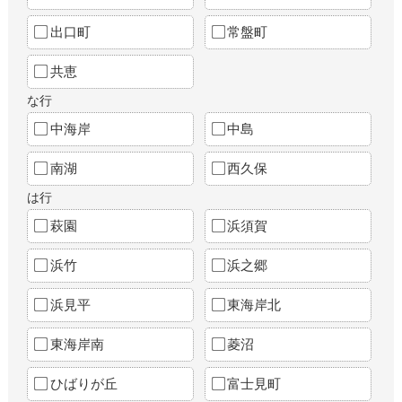
出口町
常盤町
共恵
な行
中海岸
中島
南湖
西久保
は行
萩園
浜須賀
浜竹
浜之郷
浜見平
東海岸北
東海岸南
菱沼
ひばりが丘
富士見町