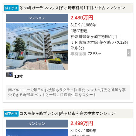
茅ヶ崎ガーデンハウス|茅ヶ崎市柳島1丁目の中古マンション
値下がり
2,480万円
マンション
3LDK / 1988年
2階/7階建
神奈川県茅ヶ崎市柳島1丁目
ＪＲ東海道本線 茅ケ崎 バス12分
停歩3分
専有面積
72.53㎡
13
枚
南バルコニーで毎日のお洗濯もラクラク快適 たっぷりの採光と通風を享
受できる角部屋 ペットと一緒に快適新生活をスタート
コスモ茅ヶ崎プレシオ|茅ヶ崎市今宿の中古マンション
値下がり
2,499万円
マンション
3LDK / 1989年