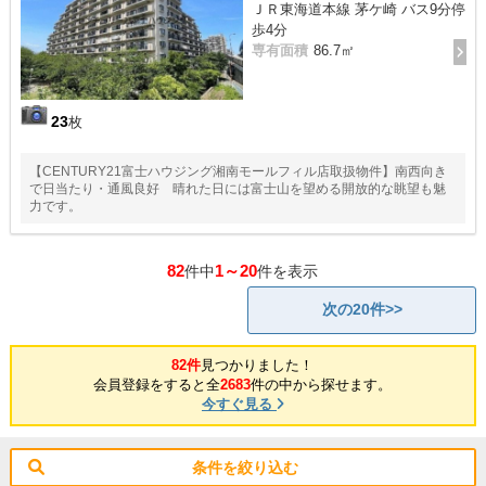
ＪＲ東海道本線 茅ケ崎 バス9分停
歩4分
専有面積
86.7㎡
23
枚
【CENTURY21富士ハウジング湘南モールフィル店取扱物件】南西向き
で日当たり・通風良好 晴れた日には富士山を望める開放的な眺望も魅
力です。
82
1～20
件中
件を表示
次の20件>>
82件
見つかりました！
会員登録をすると全
2683
件の中から探せます。
今すぐ見る
条件を絞り込む