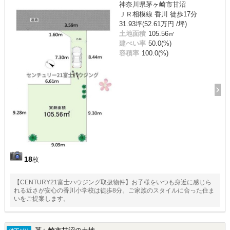
神奈川県茅ヶ崎市甘沼
ＪＲ相模線 香川 徒歩17分
31.93坪(52.61万円 /坪)
土地面積
105.56㎡
建ぺい率
50.0(%)
容積率
100.0(%)
18
枚
【CENTURY21富士ハウジング取扱物件】お子様をいつも身近に感じら
れる近さが安心の香川小学校は徒歩8分。ご家族のスタイルに合った住ま
いをご提案します。