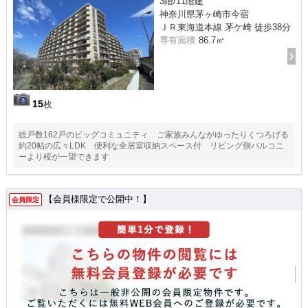
3階/11階建
神奈川県茅ヶ崎市今宿
ＪＲ東海道本線 茅ケ崎 徒歩38分
専有面積
86.7㎡
15
枚
総戸数162戸のビッグコミュニティ ご家族みんながゆったりくつろげる
約20帖の広々LDK 便利な全居室収納スペース付 リビング側バルコニ
ーより桜が一望できます
【会員様限定で公開中！】
会員限定