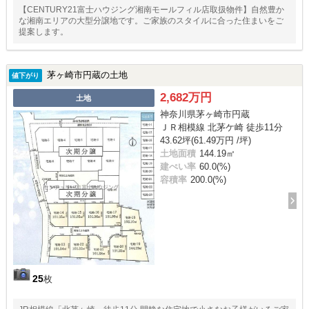
【CENTURY21富士ハウジング湘南モールフィル店取扱物件】自然豊か
な湘南エリアの大型分譲地です。ご家族のスタイルに合った住まいをご
提案します。
茅ヶ崎市円蔵の土地
値下がり
2,682万円
土地
神奈川県茅ヶ崎市円蔵
ＪＲ相模線 北茅ケ崎 徒歩11分
43.62坪(61.49万円 /坪)
土地面積
144.19㎡
建ぺい率
60.0(%)
容積率
200.0(%)
25
枚