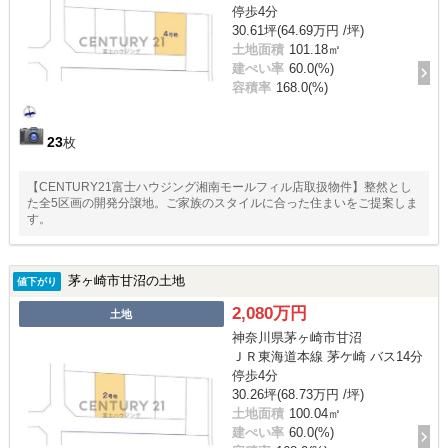
停歩4分
30.61坪(64.69万円 /坪)
土地面積
101.18㎡
建ぺい率
60.0(%)
容積率
168.0(%)
23
枚
【CENTURY21富士ハウジング湘南モールフィル店取扱物件】整然とし
た全5区画の開発分譲地。ご家族のスタイルに合った住まいをご提案しま
す。
茅ヶ崎市甘沼の土地
値下がり
2,080万円
土地
神奈川県茅ヶ崎市甘沼
ＪＲ東海道本線 茅ケ崎 バス14分
停歩4分
30.26坪(68.73万円 /坪)
土地面積
100.04㎡
建ぺい率
60.0(%)