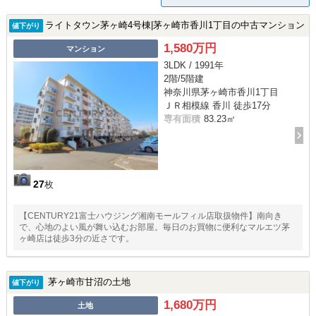
ライトタウン茅ヶ崎4号棟|茅ヶ崎市香川1丁目の中古マンション
値下がり
1,580万円
マンション
3LDK / 1991年
2階/5階建
神奈川県茅ヶ崎市香川1丁目
ＪＲ相模線 香川 徒歩17分
専有面積
83.23㎡
27
枚
【CENTURY21富士ハウジング湘南モールフィル店取扱物件】南向き
で、心地のよい風が舞い込むお部屋。毎日のお買物に便利なマルエツ茅
ヶ崎店は徒歩3分の近さです。
茅ヶ崎市甘沼の土地
値下がり
1,680万円
土地