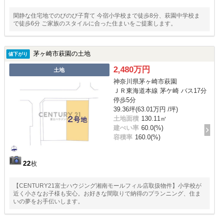
閑静な住宅地でのびのび子育て 今宿小学校まで徒歩8分、萩園中学校ま
で徒歩6分 ご家族のスタイルに合った住まいをご提案します。
茅ヶ崎市萩園の土地
値下がり
2,480万円
土地
神奈川県茅ヶ崎市萩園
ＪＲ東海道本線 茅ケ崎 バス17分
停歩5分
39.36坪(63.01万円 /坪)
土地面積
130.11㎡
建ぺい率
60.0(%)
容積率
160.0(%)
22
枚
【CENTURY21富士ハウジング湘南モールフィル店取扱物件】小学校が
近く小さなお子様も安心。お好きな間取りで納得のプランニング、住ま
いの夢をお手伝いします。