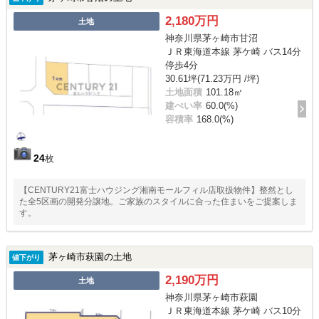
2,180万円
土地
神奈川県茅ヶ崎市甘沼
ＪＲ東海道本線 茅ケ崎 バス14分
停歩4分
30.61坪(71.23万円 /坪)
土地面積
101.18㎡
建ぺい率
60.0(%)
容積率
168.0(%)
24
枚
【CENTURY21富士ハウジング湘南モールフィル店取扱物件】整然とし
た全5区画の開発分譲地。ご家族のスタイルに合った住まいをご提案しま
す。
茅ヶ崎市萩園の土地
値下がり
2,190万円
土地
神奈川県茅ヶ崎市萩園
ＪＲ東海道本線 茅ケ崎 バス10分