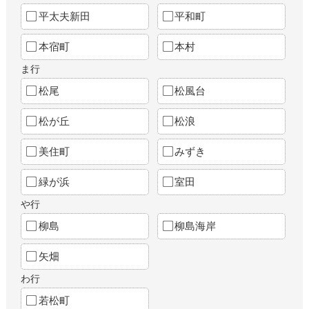
平太夫新田
平和町
本宿町
本村
ま行
松尾
松風台
松が丘
松浪
美住町
みずき
緑が浜
室田
や行
柳島
柳島海岸
矢畑
わ行
若松町