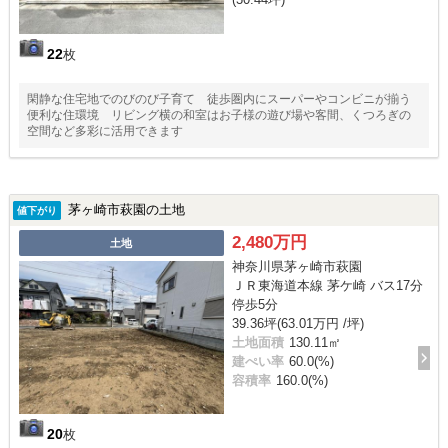
22
枚
閑静な住宅地でのびのび子育て 徒歩圏内にスーパーやコンビニが揃う
便利な住環境 リビング横の和室はお子様の遊び場や客間、くつろぎの
空間など多彩に活用できます
茅ヶ崎市萩園の土地
値下がり
2,480万円
土地
神奈川県茅ヶ崎市萩園
ＪＲ東海道本線 茅ケ崎 バス17分
停歩5分
39.36坪(63.01万円 /坪)
土地面積
130.11㎡
建ぺい率
60.0(%)
容積率
160.0(%)
20
枚