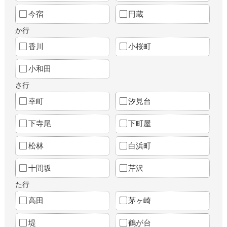
今宿
円蔵
か行
香川
小桜町
小和田
さ行
幸町
汐見台
下寺尾
下町屋
松林
白浜町
十間坂
芹沢
た行
高田
茅ヶ崎
堤
鶴が台