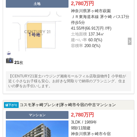
2,780万円
土地
神奈川県茅ヶ崎市萩園
ＪＲ東海道本線 茅ケ崎 バス17分
停歩5分
41.55坪(66.91万円 /坪)
土地面積
137.34㎡
建ぺい率
60.0(%)
容積率
200.0(%)
21
枚
【CENTURY21富士ハウジング湘南モールフィル店取扱物件】小学校が
近く小さなお子様も安心。お好きな間取りで納得のプランニング、住ま
いの夢をお手伝いします。
コスモ茅ヶ崎プレシオ|茅ヶ崎市今宿の中古マンション
値下がり
2,780万円
マンション
3LDK / 1989年
9階/11階建
神奈川県茅ヶ崎市今宿