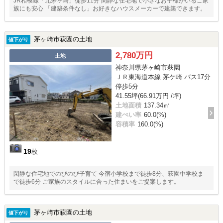
JR相模線「北茅ヶ崎」徒歩11分 閑静な住宅地で小さなお子様がいるご家
族にも安心 「建築条件なし」お好きなハウスメーカーで建築できます。
茅ヶ崎市萩園の土地
値下がり
2,780万円
土地
神奈川県茅ヶ崎市萩園
ＪＲ東海道本線 茅ケ崎 バス17分
停歩5分
41.55坪(66.91万円 /坪)
土地面積
137.34㎡
建ぺい率
60.0(%)
容積率
160.0(%)
19
枚
閑静な住宅地でのびのび子育て 今宿小学校まで徒歩8分、萩園中学校ま
で徒歩6分 ご家族のスタイルに合った住まいをご提案します。
茅ヶ崎市萩園の土地
値下がり