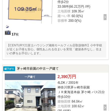
停歩2分
33.08坪(66.21万円 /坪)
土地面積
109.35㎡
建ぺい率
60.0(%)
容積率
200.0(%)
17
枚
【CENTURY21富士ハウジング湘南モールフィル店取扱物件】小中学校
が近くお子様も安心。個性あふれる住まいを実現「建築条件なし」住ま
いの夢をお手伝いします。
茅ヶ崎市萩園の中古一戸建て
値下がり
2,390万円
一戸建て
4LDK / 2001年
神奈川県茅ヶ崎市萩園
ＪＲ東海道本線 茅ケ崎 バス21分
停歩10分
建物面積
84.04㎡
土地面積
100.62㎡
(30.44坪)