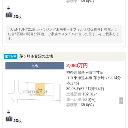
容積率
168.0(%)
23
枚
【CENTURY21富士ハウジング湘南モールフィル店取扱物件】整然とし
た全5区画の開発分譲地。ご家族のスタイルに合った住まいをご提案しま
す。
茅ヶ崎市甘沼の土地
値下がり
2,080万円
土地
神奈川県茅ヶ崎市甘沼
ＪＲ東海道本線 茅ケ崎 バス14分
停歩4分
30.95坪(67.21万円 /坪)
土地面積
102.31㎡
建ぺい率
60.0(%)
容積率
168.0(%)
23
枚