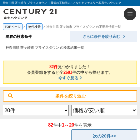
神奈川県 茅ヶ崎市 プライスダウン ｜藤沢の不動産のことならセンチュリー21富士ハウジング
TOPページ
物件検索
神奈川県 茅ヶ崎市 プライスダウン の不動産情報一覧
現在の検索条件
さらに条件を絞り込む
神奈川県 茅ヶ崎市 プライスダウン の検索結果一覧
82件
見つかりました！
会員登録をすると全
2683
件の中から探せます。
今すぐ見る
条件を絞り込む
82
1～20
件中
件を表示
次の20件>>