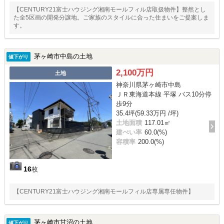
【CENTURY21富士ハウジング湘南モールフィル店取扱物件】整然とし
た全5区画の開発分譲地。ご家族のスタイルに合った住まいをご提案しま
す。
茅ヶ崎市中島の土地
値下がり
2,100万円
土地
神奈川県茅ヶ崎市中島
ＪＲ東海道本線 平塚 バス10分停
歩9分
35.4坪(59.33万円 /坪)
土地面積
117.01㎡
建ぺい率
60.0(%)
容積率
200.0(%)
16
枚
【CENTURY21富士ハウジング湘南モールフィル店専属専任物件】
茅ヶ崎市甘沼の土地
値下がり