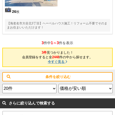
26
枚
【海老名市大谷北3丁目】ヘーベルハウス施工！リフォーム不要でそのま
まお住まいいただけます！
3
1～3
件中
件を表示
3件
見つかりました！
会員登録をすると全
2448
件の中から探せます。
今すぐ見る
条件を絞り込む
さらに絞り込んで検索する