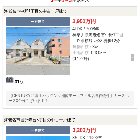
3
1～3
件中
件を表示
海老名市中野1丁目の中古一戸建て
2,950万円
一戸建て
4LDK / 2008年
神奈川県海老名市中野1丁目
ＪＲ相模線 社家 徒歩12分
建物面積
98㎡
土地面積
123.05㎡
(37.22坪)
31
枚
【CENTURY21富士ハウジング湘南モールフィル店専任物件】カースペ
ース3台分ございます！
海老名市国分寺台5丁目の中古一戸建て
3,280万円
一戸建て
3SLDK / 1990年