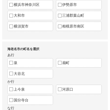
横浜市神奈川区
伊勢原市
大和市
三浦郡葉山町
横須賀市
相模原市南区
海老名市の町名を選択
あ行
泉
扇町
大谷北
か行
上今泉
河原口
国分寺台
な行