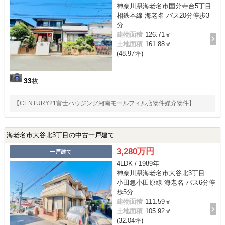
神奈川県海老名市国分寺台5丁目
相鉄本線 海老名 バス20分停歩3
分
建物面積
126.71㎡
土地面積
161.88㎡
(48.97坪)
33
枚
【CENTURY21富士ハウジング湘南モールフィル店物件媒介物件】
海老名市大谷北3丁目の中古一戸建て
3,280万円
一戸建て
4LDK / 1989年
神奈川県海老名市大谷北3丁目
小田急小田原線 海老名 バス6分停
歩5分
建物面積
111.59㎡
土地面積
105.92㎡
(32.04坪)