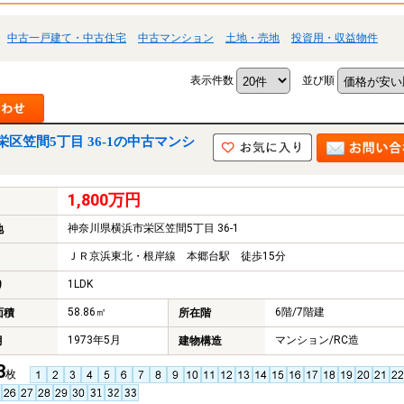
中古一戸建て・中古住宅
中古マンション
土地・売地
投資用・収益物件
表示件数
並び順
区笠間5丁目 36-1の中古マンシ
1,800万円
神奈川県横浜市栄区笠間5丁目 36-1
地
ＪＲ京浜東北・根岸線 本郷台駅 徒歩15分
1LDK
り
58.86㎡
6階/7階建
面積
所在階
1973年5月
マンション/RC造
月
建物構造
3
枚