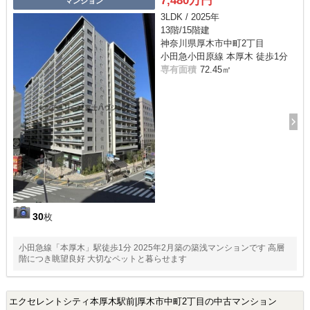
7,480万円
マンション
3LDK / 2025年
13階/15階建
神奈川県厚木市中町2丁目
小田急小田原線 本厚木 徒歩1分
専有面積
72.45㎡
30
枚
小田急線「本厚木」駅徒歩1分 2025年2月築の築浅マンションです 高層
階につき眺望良好 大切なペットと暮らせます
エクセレントシティ本厚木駅前|厚木市中町2丁目の中古マンション