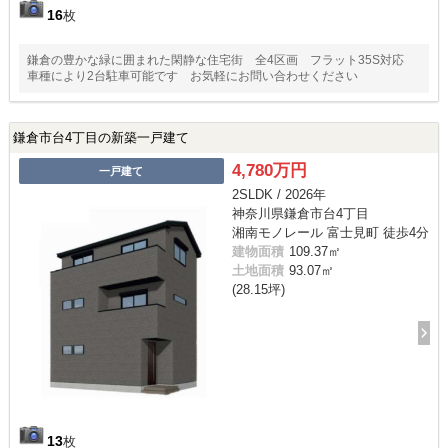
16
枚
鎌倉の豊かな緑に囲まれた閑静な住宅街 全4区画 フラット35S対応
車種により2台駐車可能です お気軽にお問い合わせください
鎌倉市台4丁目の新築一戸建て
4,780万円
一戸建て
2SLDK / 2026年
神奈川県鎌倉市台4丁目
湘南モノレール 富士見町 徒歩4分
建物面積
109.37㎡
土地面積
93.07㎡
(28.15坪)
13
枚