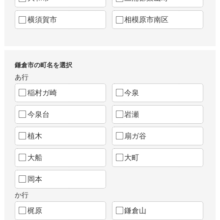
横須賀市
相模原市南区
鎌倉市の町名を選択
あ行
稲村ガ崎
今泉
今泉台
岩瀬
植木
扇ガ谷
大船
大町
岡本
か行
梶原
鎌倉山