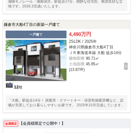
湘南モノレール「湘南深沢」駅徒歩17分、閑静な住宅街、眺望良好な立
地です。2026.3完成いたします。
鎌倉市大船4丁目の新築一戸建て
4,490万円
一戸建て
2SLDK / 2025年
神奈川県鎌倉市大船4丁目
ＪＲ東海道本線 大船 徒歩14分
建物面積
90.71㎡
土地面積
45.85㎡
(13.87坪)
12
枚
「大船」駅徒歩14分！ 床暖房・スマートキー・浴室乾燥暖房機など、設
備が充実しており暮らしやすいお家です。 2025年10月完成しています。
【会員様限定で公開中！】
会員限定