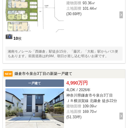
建物面積
93.36㎡
土地面積
101.44㎡
(30.69坪)
10
枚
湘南モノレール「西鎌倉」駅徒歩15分、「藤沢」「大船」駅からバス便
もあります。前面道路は約9M、朝日が差し込む明るいお家です。
鎌倉市今泉台3丁目の新築一戸建て
NEW
4,990万円
一戸建て
4LDK / 2026年
神奈川県鎌倉市今泉台3丁目
ＪＲ横須賀線 北鎌倉 徒歩22分
建物面積
109.09㎡
土地面積
169.70㎡
(51.33坪)