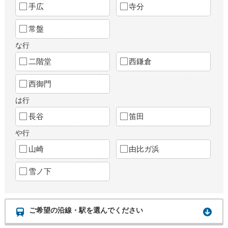
手広
寺分
常盤
な行
二階堂
西鎌倉
西御門
は行
長谷
笛田
や行
山崎
由比ガ浜
雪ノ下
ご希望の沿線・駅を選んでください