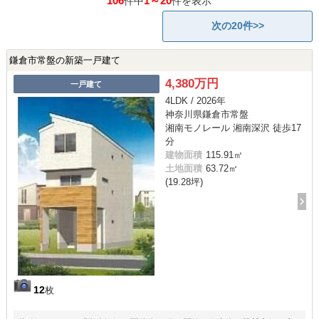
106
1～20
件中
件を表示
次の20件>>
鎌倉市常盤の新築一戸建て
4,380万円
一戸建て
4LDK / 2026年
神奈川県鎌倉市常盤
湘南モノレール 湘南深沢 徒歩17
分
建物面積
115.91㎡
土地面積
63.72㎡
(19.28坪)
12
枚