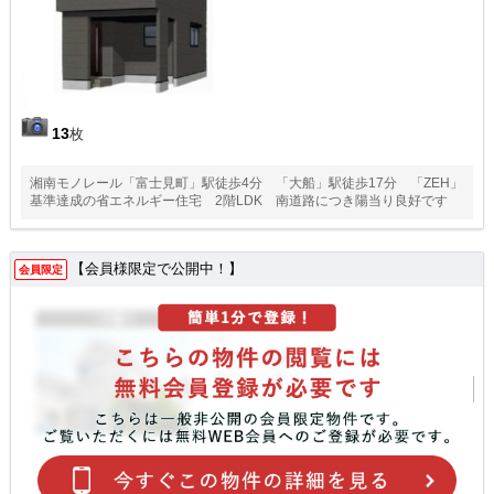
13
枚
湘南モノレール「富士見町」駅徒歩4分 「大船」駅徒歩17分 「ZEH」
基準達成の省エネルギー住宅 2階LDK 南道路につき陽当り良好です
【会員様限定で公開中！】
会員限定