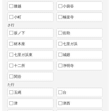
腰越
小袋谷
小町
極楽寺
さ行
坂ノ下
佐助
材木座
七里ガ浜
七里ガ浜東
城廻
十二所
浄明寺
関谷
た行
玉縄
台
津
津西