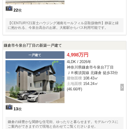
22
枚
【CENTURY21富士ハウジング湘南モールフィル店取扱物件】静寂と緑
に抱かれる、今泉台高台のお家。大船駅からバス利用可能です。
鎌倉市今泉台7丁目の新築一戸建て
4,998万円
一戸建て
4LDK / 2026年
神奈川県鎌倉市今泉台7丁目
ＪＲ横須賀線 北鎌倉 徒歩33分
建物面積
108.43㎡
土地面積
154.24㎡
(46.66坪)
13
枚
鎌倉の緑豊かな閑静な住宅街、ゆったりと暮らせます。モデルハウスに
ご案内ができますので現地と合わせてご覧くださいませ。