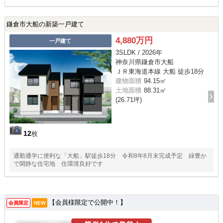
鎌倉市大船の新築一戸建て
4,880万円
一戸建て
3SLDK / 2026年
神奈川県鎌倉市大船
ＪＲ東海道本線 大船 徒歩18分
建物面積
94.15㎡
土地面積
88.31㎡
(26.71坪)
12
枚
通勤通学に便利な「大船」駅徒歩18分 令和8年8月末完成予定 緑豊か
で閑静な住宅地 住環境良好です
【会員様限定で公開中！】
会員限定
NEW