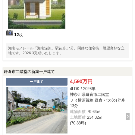
12
枚
湘南モノレール「湘南深沢」駅徒歩17分、閑静な住宅街、眺望良好な立
地です。2026.3完成いたします。
鎌倉市二階堂の新築一戸建て
4,590万円
一戸建て
4LDK / 2026年
神奈川県鎌倉市二階堂
ＪＲ横須賀線 鎌倉 バス8分停歩
13分
建物面積
79.64㎡
土地面積
234.32㎡
(70.88坪)