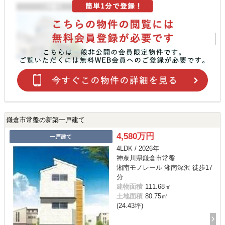
鎌倉市常盤の新築一戸建て
4,580万円
一戸建て
4LDK / 2026年
神奈川県鎌倉市常盤
湘南モノレール 湘南深沢 徒歩17
分
建物面積
111.68㎡
土地面積
80.75㎡
(24.43坪)