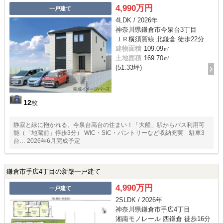
4,990万円
一戸建て
4LDK / 2026年
神奈川県鎌倉市今泉台3丁目
ＪＲ横須賀線 北鎌倉 徒歩22分
建物面積
109.09㎡
土地面積
169.70㎡
(51.33坪)
12
枚
静寂と緑に抱かれる、今泉台高台の住まい！「大船」駅からバス利用可
能（「地蔵前」停歩3分） WIC・SIC・パントリーなど収納充実 駐車3
台… 2026年6月完成予定
鎌倉市手広4丁目の新築一戸建て
4,990万円
一戸建て
2SLDK / 2026年
神奈川県鎌倉市手広4丁目
湘南モノレール 西鎌倉 徒歩16分