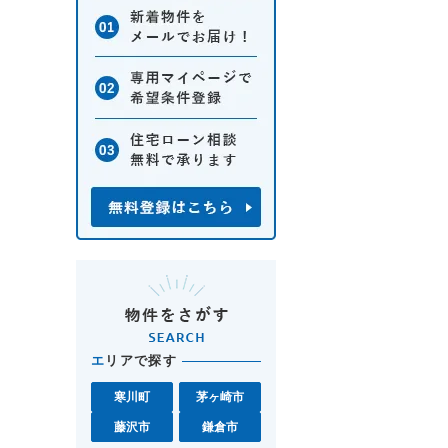
エ
リアで探す
寒川町
茅ヶ崎市
藤沢市
鎌倉市