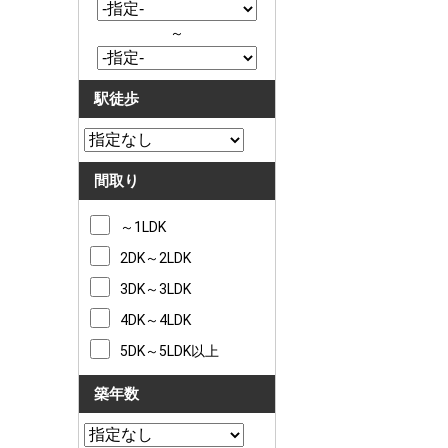
～
駅徒歩
間取り
～1LDK
2DK～2LDK
3DK～3LDK
4DK～4LDK
5DK～5LDK以上
築年数