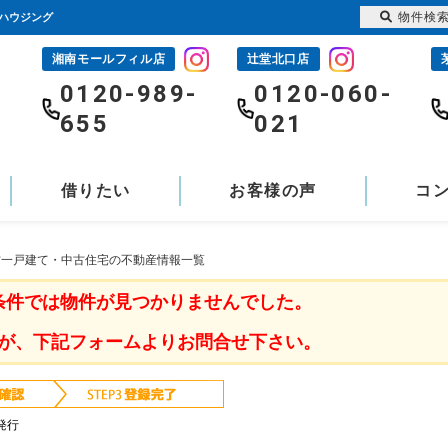
物件検
士ハウジング
湘南モールフィル店
辻堂北口店
-
0120-989-
0120-060-
655
021
借りたい
お客様の声
コ
中古一戸建て・中古住宅の不動産情報一覧
条件では物件が見つかりませんでした。
が、下記フォームよりお問合せ下さい。
発行