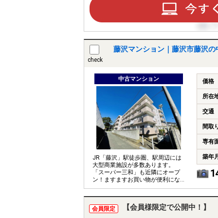
藤沢マンション｜藤沢市藤沢の
check
中古マンション
価格
所在
交通
間取
専有
築年
JR「藤沢」駅徒歩圏、駅周辺には
大型商業施設が多数あります。
1
「スーパー三和」も近隣にオープ
ン！ますますお買い物が便利にな
ります。
【会員様限定で公開中！】
会員限定