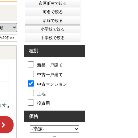
の20件>>
種別
新築一戸建て
中古一戸建て
中古マンション
土地
投資用
価格
～