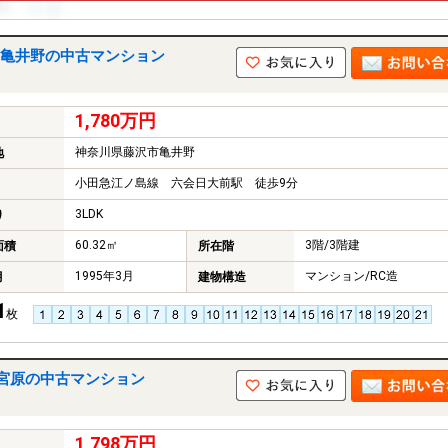
亀井野の中古マンション
1,780万円
神奈川県藤沢市亀井野
地
小田急江ノ島線 六会日大前駅 徒歩9分
3LDK
り
60.32㎡
3階/3階建
面積
所在階
1995年3月
マンション/RC造
月
建物構造
1
枚
宮原の中古マンション
1,798万円