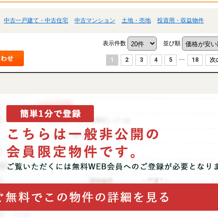
中古一戸建て・中古住宅
中古マンション
土地・売地
投資用・収益物件
表示件数
並び順
...
1
2
3
4
5
18
次