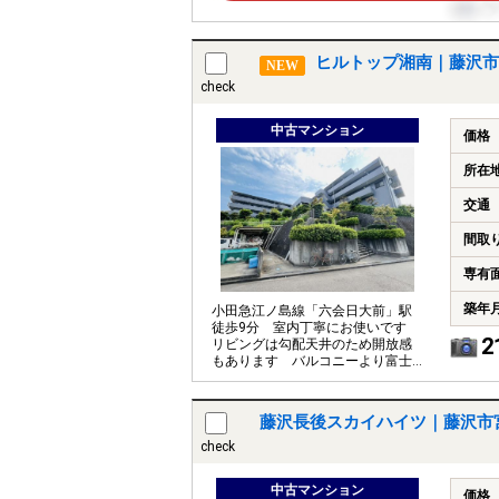
ヒルトップ湘南｜藤沢市
NEW
check
中古マンション
価格
所在
交通
間取
専有
築年
小田急江ノ島線「六会日大前」駅
徒歩9分 室内丁寧にお使いです
2
リビングは勾配天井のため開放感
もあります バルコニーより富士
山を遠望できます！(天候により)
藤沢長後スカイハイツ｜藤沢市
check
中古マンション
価格