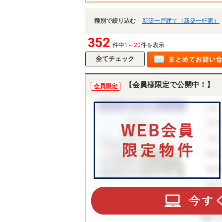
種別で絞り込む
新築一戸建て（新築一軒家）
352
件中
1～20
件を表示
【会員様限定で公開中！】
会員限定