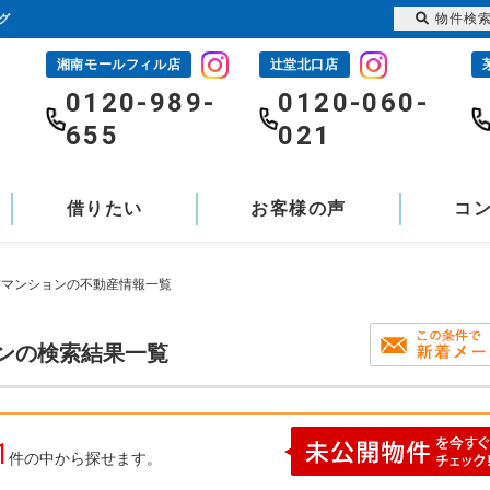
物件検
グ
湘南モールフィル店
辻堂北口店
-
0120-989-
0120-060-
655
021
借りたい
お客様の声
コ
古マンションの不動産情報一覧
ョンの検索結果一覧
1
件の中から探せます。