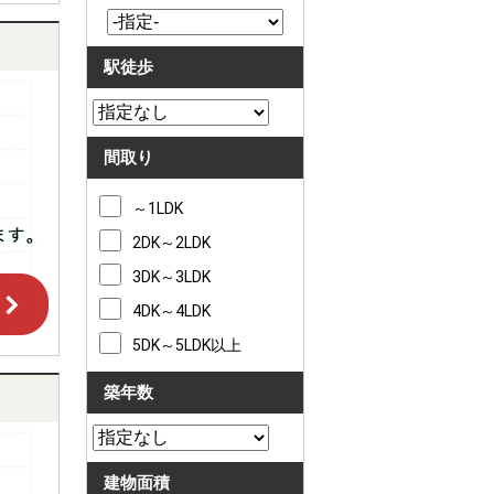
駅徒歩
間取り
～1LDK
2DK～2LDK
3DK～3LDK
4DK～4LDK
5DK～5LDK以上
築年数
建物面積