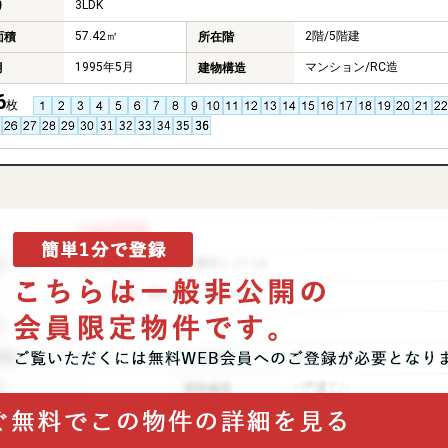
3LDK
り
57.42㎡
2階/5階建
面積
所在階
1995年5月
マンション/RC造
月
建物構造
6
枚