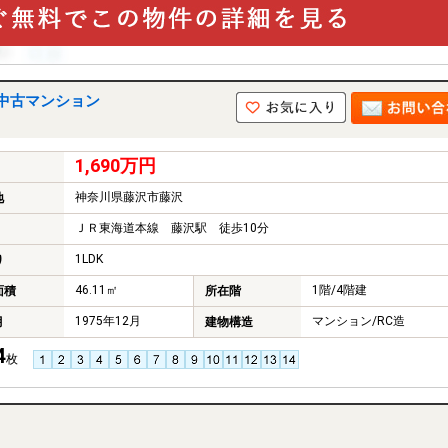
中古マンション
1,690万円
神奈川県藤沢市藤沢
地
ＪＲ東海道本線 藤沢駅 徒歩10分
1LDK
り
46.11㎡
1階/4階建
面積
所在階
1975年12月
マンション/RC造
月
建物構造
4
枚