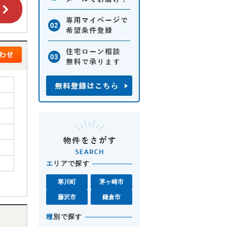
エ
リアで探す
寒川町
茅ヶ崎市
藤沢市
鎌倉市
種
別で探す