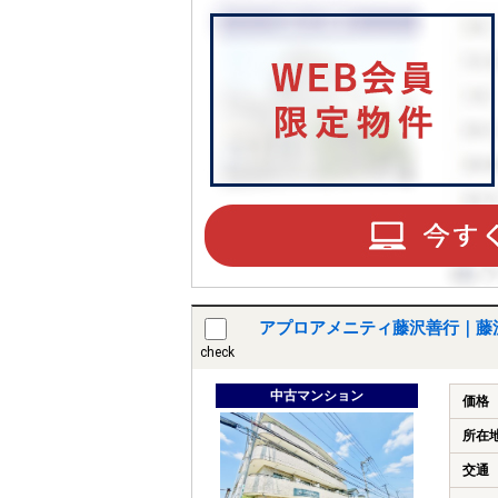
アプロアメニティ藤沢善行｜藤
check
中古マンション
価格
所在
交通