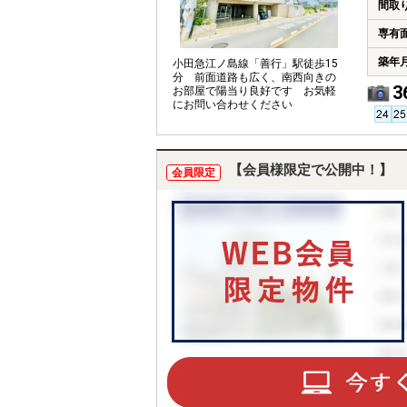
間取
専有
築年
小田急江ノ島線「善行」駅徒歩15
分 前面道路も広く、南西向きの
3
お部屋で陽当り良好です お気軽
にお問い合わせください
【会員様限定で公開中！】
会員限定