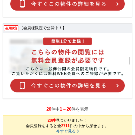
【会員様限定で公開中！】
会員限定
20
1～20
件中
件を表示
20件
見つかりました！
会員登録をすると全
2711
件の中から探せます。
今すぐ見る