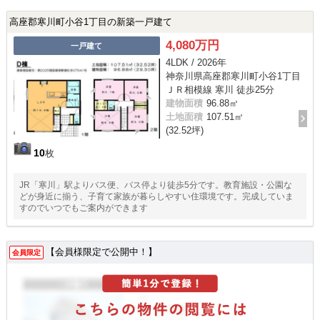
高座郡寒川町小谷1丁目の新築一戸建て
4,080万円
一戸建て
4LDK / 2026年
神奈川県高座郡寒川町小谷1丁目
ＪＲ相模線 寒川 徒歩25分
建物面積
96.88㎡
土地面積
107.51㎡
(32.52坪)
10
枚
JR「寒川」駅よりバス便、バス停より徒歩5分です。教育施設・公園な
どが身近に揃う、子育て家族が暮らしやすい住環境です。完成していま
すのでいつでもご案内ができます
【会員様限定で公開中！】
会員限定