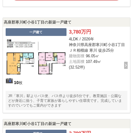
高座郡寒川町小谷1丁目の新築一戸建て
3,780万円
一戸建て
4LDK / 2026年
神奈川県高座郡寒川町小谷1丁目
ＪＲ相模線 寒川 徒歩25分
建物面積
96.05㎡
土地面積
107.49㎡
(32.52坪)
10
枚
JR「寒川」駅よりバス便、バス停より徒歩5分です。教育施設・公園な
どが身近に揃う、子育て家族が暮らしやすい住環境です。完成していま
すのでいつでもご案内ができます
高座郡寒川町小谷1丁目の新築一戸建て