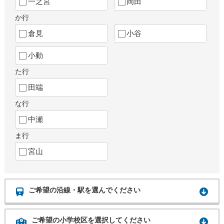
一之宮
岡田
か行
倉見
小谷
小動
た行
田端
な行
中瀬
ま行
宮山
ご希望の沿線・駅を選んでください
ご希望の小学校区を選択してください