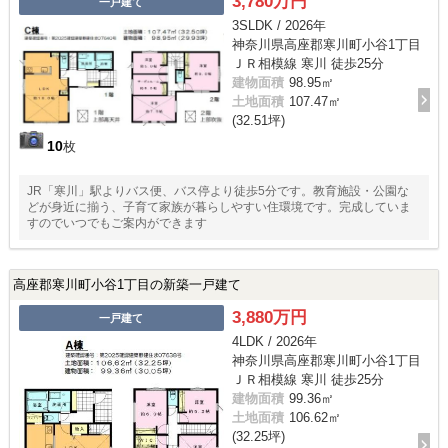
3,780万円
一戸建て
3SLDK / 2026年
神奈川県高座郡寒川町小谷1丁目
ＪＲ相模線 寒川 徒歩25分
建物面積
98.95㎡
土地面積
107.47㎡
(32.51坪)
10
枚
JR「寒川」駅よりバス便、バス停より徒歩5分です。教育施設・公園な
どが身近に揃う、子育て家族が暮らしやすい住環境です。完成していま
すのでいつでもご案内ができます
高座郡寒川町小谷1丁目の新築一戸建て
3,880万円
一戸建て
4LDK / 2026年
神奈川県高座郡寒川町小谷1丁目
ＪＲ相模線 寒川 徒歩25分
建物面積
99.36㎡
土地面積
106.62㎡
(32.25坪)