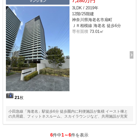
7,280万円
マンション
3LDK / 2019年
12階/25階建
神奈川県海老名市扇町
ＪＲ相模線 海老名 徒歩6分
専有面積
73.01㎡
21
枚
小田急線「海老名」駅徒歩6分 徒歩圏内に利便施設が集積 イースト棟と
の共用庭、フィットネスルーム、スカイラウンジなど、共用施設が充実
6
1～6
件中
件を表示