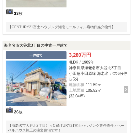
33
枚
【CENTURY21富士ハウジング湘南モールフィル店物件媒介物件】
海老名市大谷北3丁目の中古一戸建て
3,280万円
一戸建て
4LDK / 1989年
神奈川県海老名市大谷北3丁目
小田急小田原線 海老名 バス6分停
歩5分
建物面積
111.59㎡
土地面積
105.92㎡
(32.04坪)
26
枚
【海老名市大谷北3丁目】＜CENTURY21富士ハウジング専任物件＞ヘー
ベルハウス施工の注文住宅です！