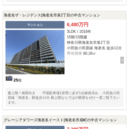
海老名ザ・レジデンス|海老名市泉2丁目の中古マンション
6,480万円
マンション
3LDK / 2018年
15階/15階建
神奈川県海老名市泉2丁目
小田急小田原線 海老名 徒歩11分
専有面積
80.28㎡
25
枚
最上階！南西向き 平面駐車場1世帯に必ず1台確保済み 小田急小田
原線「海老名」駅徒歩11分 最上階ならではの眺望をぜひ一度ご覧下さい
ませ。
グレーシアタワーズ海老名イースト|海老名市扇町の中古マンション