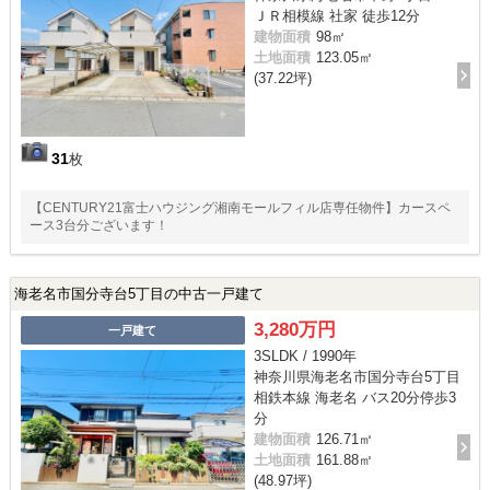
ＪＲ相模線 社家 徒歩12分
建物面積
98㎡
土地面積
123.05㎡
(37.22坪)
31
枚
【CENTURY21富士ハウジング湘南モールフィル店専任物件】カースペ
ース3台分ございます！
海老名市国分寺台5丁目の中古一戸建て
3,280万円
一戸建て
3SLDK / 1990年
神奈川県海老名市国分寺台5丁目
相鉄本線 海老名 バス20分停歩3
分
建物面積
126.71㎡
土地面積
161.88㎡
(48.97坪)