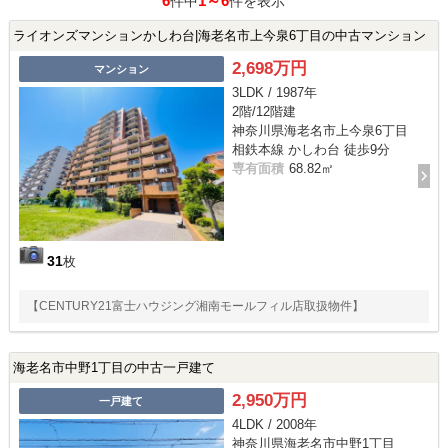
6
1～6
件中
件を表示
ライオンズマンションかしわ台|海老名市上今泉6丁目の中古マンション
2,698万円
マンション
3LDK / 1987年
2階/12階建
神奈川県海老名市上今泉6丁目
相鉄本線 かしわ台 徒歩9分
専有面積
68.82㎡
31
枚
【CENTURY21富士ハウジング湘南モールフィル店取扱物件】
海老名市中野1丁目の中古一戸建て
2,950万円
一戸建て
4LDK / 2008年
神奈川県海老名市中野1丁目