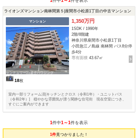
1
1～1
件中
件を表示
ライオンズマンション南林間第５|座間市小松原1丁目の中古マンション
1,350万円
マンション
1SDK / 1990年
2階/8階建
神奈川県座間市小松原1丁目
小田急江ノ島線 南林間 バス8分停
歩4分
専有面積
43.67㎡
18
枚
室内一部リフォーム済[キッチンとクロス（令和1年）・ユニットバス
（令和2年）] 穏やかな雰囲気が漂う閑静な住宅街 現在空室につき、
すぐにご案内ができます
1
1～1
件中
件を表示
1件
見つかりました！