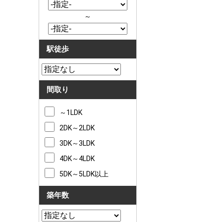
～
駅徒歩
間取り
～1LDK
2DK～2LDK
3DK～3LDK
4DK～4LDK
5DK～5LDK以上
築年数