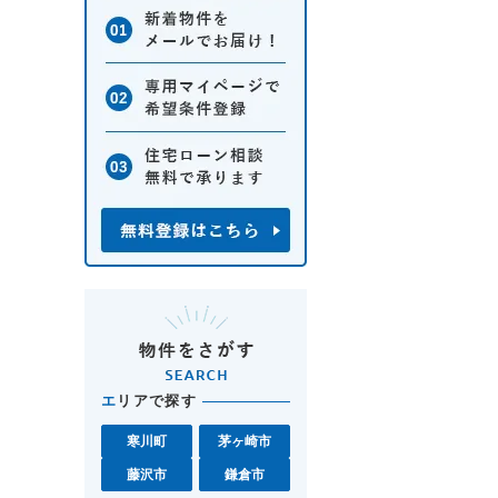
エ
リアで探す
寒川町
茅ヶ崎市
藤沢市
鎌倉市