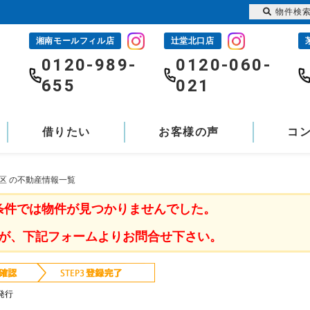
物件検
湘南モールフィル店
辻堂北口店
-
0120-989-
0120-060-
655
021
借りたい
お客様の声
コ
区 の不動産情報一覧
条件では物件が見つかりませんでした。
が、下記フォームよりお問合せ下さい。
発行