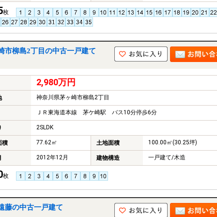
5
枚
崎市柳島2丁目の中古一戸建て
2,980万円
神奈川県茅ヶ崎市柳島2丁目
地
ＪＲ東海道本線 茅ケ崎駅 バス10分停歩6分
2SLDK
り
77.62㎡
100.00㎡(30.25坪)
面積
土地面積
2012年12月
一戸建て/木造
月
建物構造
0
枚
遠藤の中古一戸建て