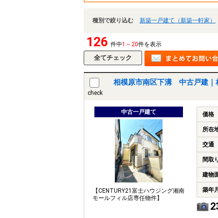
種別で絞り込む
新築一戸建て（新築一軒家）
126
件中
1～20
件を表示
相模原市南区下溝 中古戸建｜
check
中古一戸建て
価格
所在
交通
間取
建物
築年
【CENTURY21富士ハウジング湘南
モールフィル店専任物件】
2