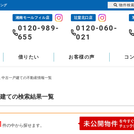
物件検
ジング
湘南モールフィル店
辻堂北口店
-
0120-989-
0120-060-
655
021
借りたい
お客様の声
コ
上 中古一戸建ての不動産情報一覧
戸建ての検索結果一覧
1
件の中から探せます。