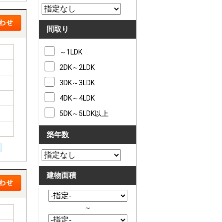
間取り
～1LDK
2DK～2LDK
3DK～3LDK
4DK～4LDK
5DK～5LDK以上
築年数
建物面積
～