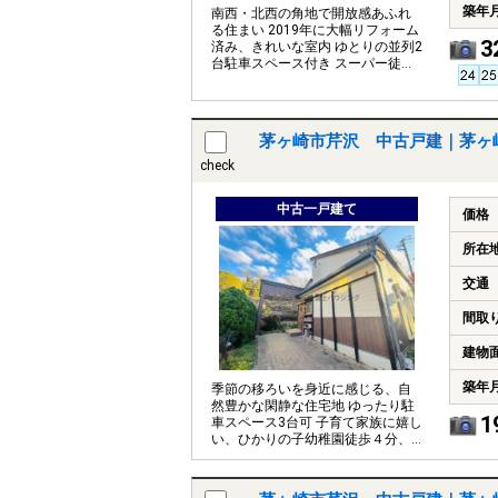
築年
南西・北西の角地で開放感あふれ
る住まい 2019年に大幅リフォーム
3
済み、きれいな室内 ゆとりの並列2
台駐車スペース付き スーパー徒歩
10分圏内
茅ヶ崎市芹沢 中古戸建｜茅ヶ
check
中古一戸建て
価格
所在
交通
間取
建物
築年
季節の移ろいを身近に感じる、自
然豊かな閑静な住宅地 ゆったり駐
1
車スペース3台可 子育て家族に嬉し
い、ひかりの子幼稚園徒歩４分、
小出小学校徒歩7分