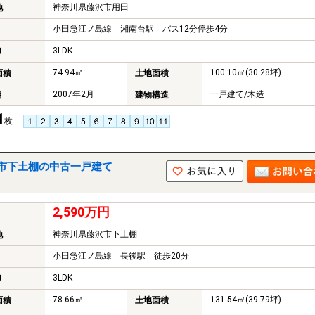
神奈川県藤沢市用田
地
小田急江ノ島線 湘南台駅 バス12分停歩4分
3LDK
り
74.94㎡
100.10㎡(30.28坪)
面積
土地面積
2007年2月
一戸建て/木造
月
建物構造
1
枚
市下土棚の中古一戸建て
2,590万円
神奈川県藤沢市下土棚
地
小田急江ノ島線 長後駅 徒歩20分
3LDK
り
78.66㎡
131.54㎡(39.79坪)
面積
土地面積