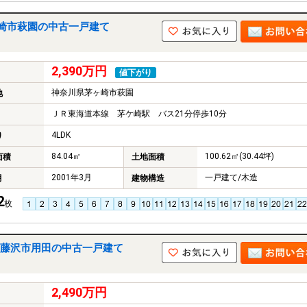
崎市萩園の中古一戸建て
2,390万円
値下がり
神奈川県茅ヶ崎市萩園
地
ＪＲ東海道本線 茅ケ崎駅 バス21分停歩10分
4LDK
り
84.04㎡
100.62㎡(30.44坪)
面積
土地面積
2001年3月
一戸建て/木造
月
建物構造
2
枚
藤沢市用田の中古一戸建て
2,490万円