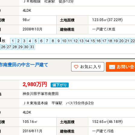
ＪＲ相模線 社家駅 徒歩12分
4LDK
り
98㎡
123.05㎡(37.22坪)
面積
土地面積
2008年10月
一戸建て/木造
月
建物構造
1
枚
市南豊田の中古一戸建て
2,980万円
値下がり
神奈川県平塚市南豊田
地
ＪＲ東海道本線 平塚駅 バス15分停歩2分
4LDK
り
105.16㎡
152.65㎡(46.18坪)
面積
土地面積
2016年11月
一戸建て/S造
月
建物構造