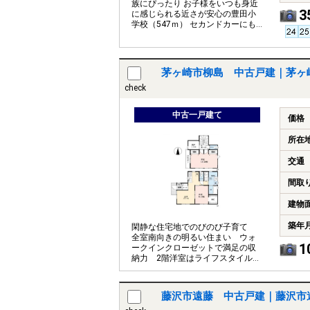
族にぴったり お子様をいつも身近
3
に感じられる近さが安心の豊田小
学校（547ｍ） セカンドカーにも
便利な駐車2台可
茅ヶ崎市柳島 中古戸建｜茅ヶ
check
中古一戸建て
価格
所在
交通
間取
建物
築年
閑静な住宅地でのびのび子育て
全室南向きの明るい住まい ウォ
1
ークインクローゼットで満足の収
納力 2階洋室はライフスタイルに
合わせて間仕切り可能です
藤沢市遠藤 中古戸建｜藤沢市