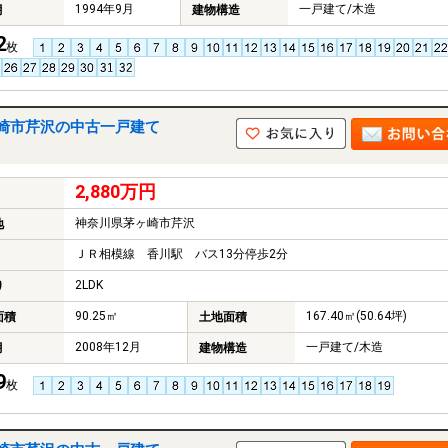
1994年9月
一戸建て/木造
月
建物構造
2
枚
崎市芹沢の中古一戸建て
2,880万円
神奈川県茅ヶ崎市芹沢
地
ＪＲ相模線 香川駅 バス13分停歩2分
2LDK
り
90.25㎡
167.40㎡(50.64坪)
面積
土地面積
2008年12月
一戸建て/木造
月
建物構造
9
枚