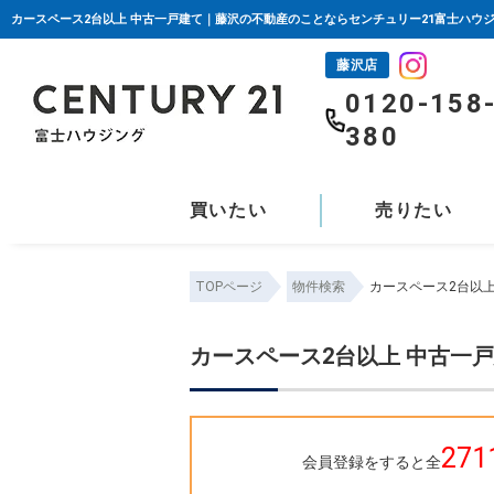
カースペース2台以上 中古一戸建て｜藤沢の不動産のことならセンチュリー21富士ハウ
藤沢店
0120-158
380
買いたい
売りたい
TOPページ
物件検索
カースペース2台以
カースペース2台以上 中古一
271
会員登録をすると全