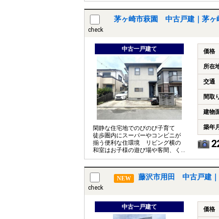
茅ヶ崎市萩園 中古戸建｜茅ヶ
check
中古一戸建て
価格
所在
交通
間取
建物
築年
閑静な住宅地でのびのび子育て
徒歩圏内にスーパーやコンビニが
2
揃う便利な住環境 リビング横の
和室はお子様の遊び場や客間、く
つろぎの空間など多彩に活用でき
ます
藤沢市用田 中古戸建｜
NEW
check
中古一戸建て
価格