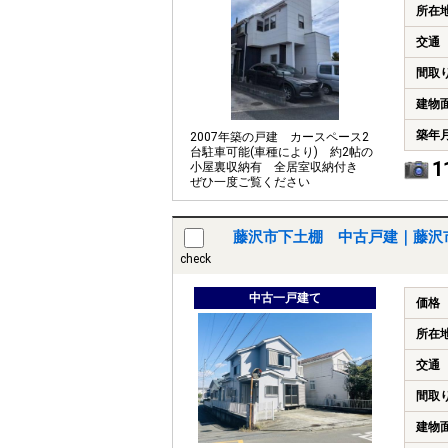
所在
交通
間取
建物
築年
2007年築の戸建 カースペース2
台駐車可能(車種により) 約2帖の
1
小屋裏収納有 全居室収納付き
ぜひ一度ご覧ください
藤沢市下土棚 中古戸建｜藤沢
check
中古一戸建て
価格
所在
交通
間取
建物