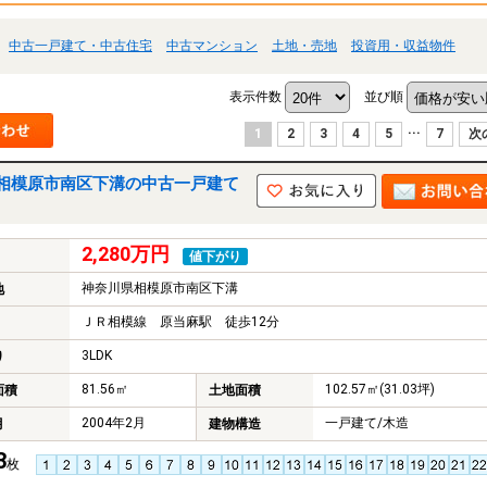
中古一戸建て・中古住宅
中古マンション
土地・売地
投資用・収益物件
表示件数
並び順
...
1
2
3
4
5
7
次
相模原市南区下溝の中古一戸建て
2,280万円
値下がり
神奈川県相模原市南区下溝
地
ＪＲ相模線 原当麻駅 徒歩12分
3LDK
り
81.56㎡
102.57㎡(31.03坪)
面積
土地面積
2004年2月
一戸建て/木造
月
建物構造
3
枚