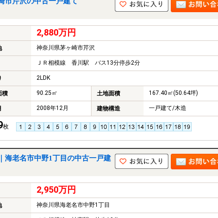
崎市芹沢の中古一戸建て
2,880万円
神奈川県茅ヶ崎市芹沢
地
ＪＲ相模線 香川駅 バス13分停歩2分
2LDK
り
90.25㎡
167.40㎡(50.64坪)
面積
土地面積
2008年12月
一戸建て/木造
月
建物構造
9
枚
｜海老名市中野1丁目の中古一戸建
2,950万円
神奈川県海老名市中野1丁目
地