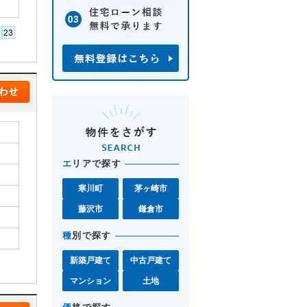
エ
リアで探す
寒川町
茅ヶ崎市
藤沢市
鎌倉市
種
別で探す
新築戸建て
中古戸建て
マンション
土地