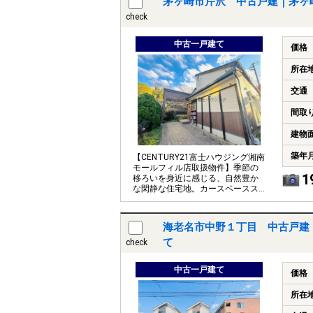
茅ヶ崎市芹沢 中古戸建｜茅ヶ
check
中古一戸建て
価格
所在
交通
間取
建物
築年
【CENTURY21富士ハウジング湘南
モールフィル店取扱物件】季節の
1
移ろいを身近に感じる、自然豊か
な閑静な住宅地。カースペースス
ペース3台可能です。
海老名市中野１丁目 中古戸建
て
check
中古一戸建て
価格
所在