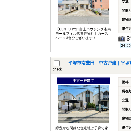
交通
間取
建物
築年
【CENTURY21富士ハウジング湘南
モールフィル店専任物件】カース
3
ペース3台分ございます！
平塚市南豊田 中古戸建｜平塚
check
中古一戸建て
価格
所在
交通
間取
建物
築年
緑豊かな閑静な住宅地は子育て家