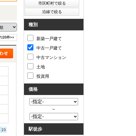
種別
の20件>>
新築一戸建て
中古一戸建て
中古マンション
土地
投資用
価格
～
駅徒歩