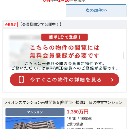
644
1～20
件中
件を表示
次の20件>>
【会員様限定で公開中！】
会員限定
ライオンズマンション南林間第５|座間市小松原1丁目の中古マンション
1,350万円
マンション
1SDK / 1990年
2階/8階建