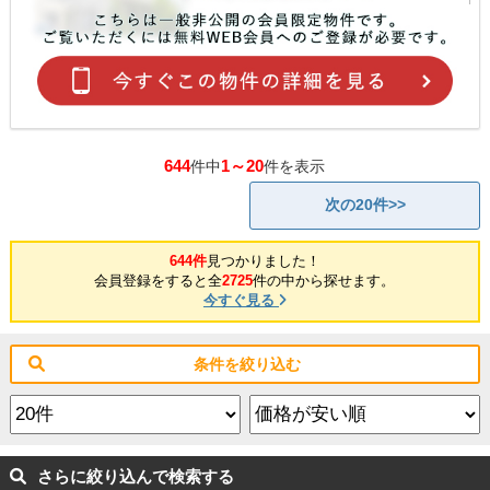
644
1～20
件中
件を表示
次の20件>>
644件
見つかりました！
会員登録をすると全
2725
件の中から探せます。
今すぐ見る
条件を絞り込む
さらに絞り込んで検索する