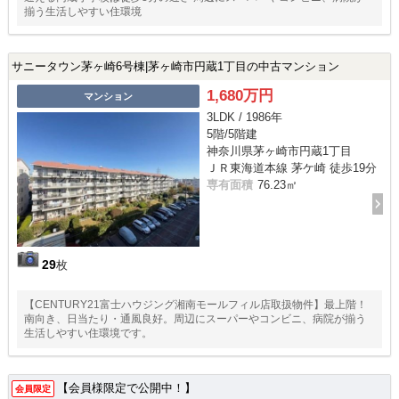
揃う生活しやすい住環境
サニータウン茅ヶ崎6号棟|茅ヶ崎市円蔵1丁目の中古マンション
1,680万円
マンション
3LDK / 1986年
5階/5階建
神奈川県茅ヶ崎市円蔵1丁目
ＪＲ東海道本線 茅ケ崎 徒歩19分
専有面積
76.23㎡
29
枚
【CENTURY21富士ハウジング湘南モールフィル店取扱物件】最上階！
南向き、日当たり・通風良好。周辺にスーパーやコンビニ、病院が揃う
生活しやすい住環境です。
【会員様限定で公開中！】
会員限定