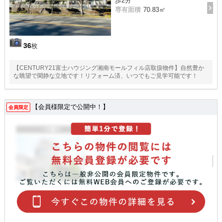
歩2分
専有面積
70.83㎡
36
枚
【CENTURY21富士ハウジング湘南モールフィル店取扱物件】自然豊か
な眺望で閑静な立地です！リフォーム済、いつでもご見学可能です！
【会員様限定で公開中！】
会員限定