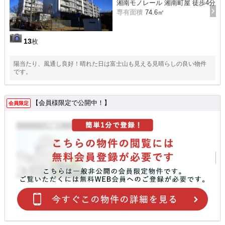
湘南モノレール 湘南町屋 徒歩4分
専有面積
74.6㎡
13
枚
陽当たり、風通し良好！晴れた日は富士山も見える見晴らしの良い物件
です。
【会員様限定で公開中！】
会員限定