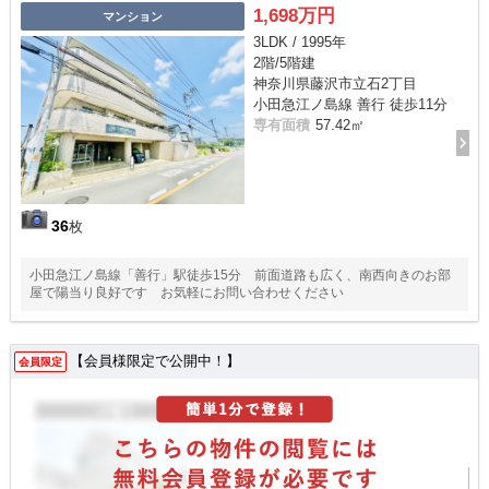
1,698万円
マンション
3LDK / 1995年
2階/5階建
神奈川県藤沢市立石2丁目
小田急江ノ島線 善行 徒歩11分
専有面積
57.42㎡
36
枚
小田急江ノ島線「善行」駅徒歩15分 前面道路も広く、南西向きのお部
屋で陽当り良好です お気軽にお問い合わせください
【会員様限定で公開中！】
会員限定