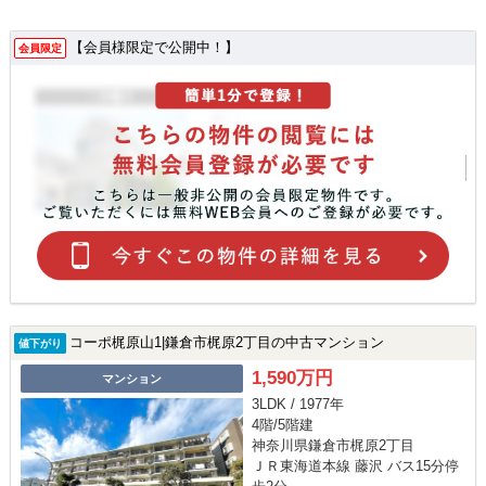
【会員様限定で公開中！】
会員限定
コーポ梶原山1|鎌倉市梶原2丁目の中古マンション
値下がり
1,590万円
マンション
3LDK / 1977年
4階/5階建
神奈川県鎌倉市梶原2丁目
ＪＲ東海道本線 藤沢 バス15分停