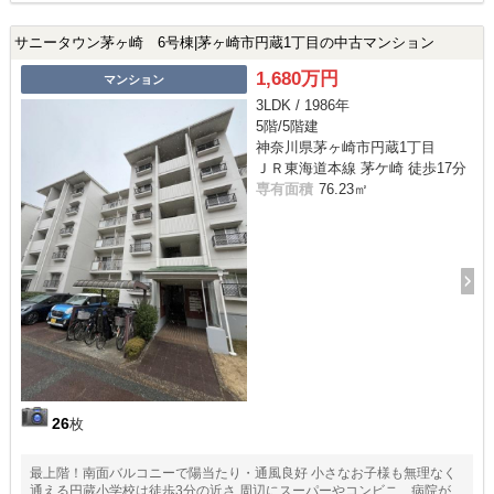
サニータウン茅ヶ崎 6号棟|茅ヶ崎市円蔵1丁目の中古マンション
1,680万円
マンション
3LDK / 1986年
5階/5階建
神奈川県茅ヶ崎市円蔵1丁目
ＪＲ東海道本線 茅ケ崎 徒歩17分
専有面積
76.23㎡
26
枚
最上階！南面バルコニーで陽当たり・通風良好 小さなお子様も無理なく
通える円蔵小学校は徒歩3分の近さ 周辺にスーパーやコンビニ、病院が