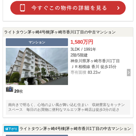
ライトタウン茅ヶ崎4号棟|茅ヶ崎市香川1丁目の中古マンション
1,580万円
マンション
3LDK / 1991年
2階/5階建
神奈川県茅ヶ崎市香川1丁目
ＪＲ相模線 香川 徒歩15分
専有面積
83.23㎡
20
枚
南向きで明るく、心地のよい風が舞い込む住まい 収納豊富なキッチン
スペース 毎日のお買物に便利なマルエツ茅ヶ崎店は徒歩3分の近さ
ライトタウン茅ヶ崎4号棟|茅ヶ崎市香川1丁目の中古マンション
値下がり