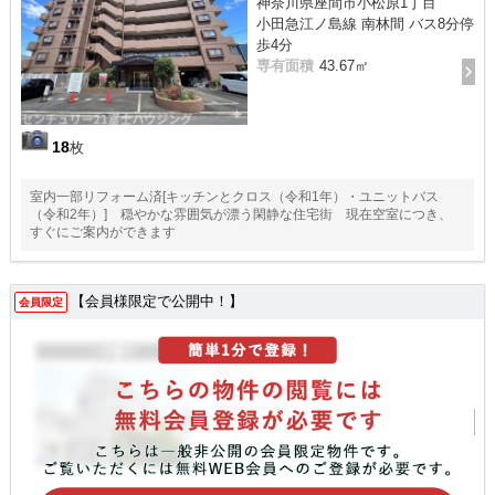
神奈川県座間市小松原1丁目
小田急江ノ島線 南林間 バス8分停
歩4分
専有面積
43.67㎡
18
枚
室内一部リフォーム済[キッチンとクロス（令和1年）・ユニットバス
（令和2年）] 穏やかな雰囲気が漂う閑静な住宅街 現在空室につき、
すぐにご案内ができます
【会員様限定で公開中！】
会員限定