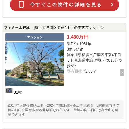
ファミール戸塚 |横浜市戸塚区原宿4丁目の中古マンション
1,480万円
マンション
3LDK / 1981年
3階/5階建
神奈川県横浜市戸塚区原宿4丁目
ＪＲ東海道本線 戸塚 バス15分停
歩5分
専有面積
72.65㎡
31
枚
2014年大規模修繕工事・2024年開口部改修工事実施済 3階南東向きで
目の前に公園が広がる開放的な物件です 天気の良い日には富士山も遠
望できます