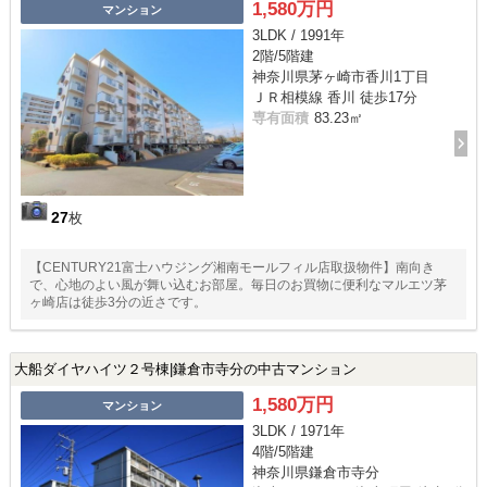
1,580万円
マンション
3LDK / 1991年
2階/5階建
神奈川県茅ヶ崎市香川1丁目
ＪＲ相模線 香川 徒歩17分
専有面積
83.23㎡
27
枚
【CENTURY21富士ハウジング湘南モールフィル店取扱物件】南向き
で、心地のよい風が舞い込むお部屋。毎日のお買物に便利なマルエツ茅
ヶ崎店は徒歩3分の近さです。
大船ダイヤハイツ２号棟|鎌倉市寺分の中古マンション
1,580万円
マンション
3LDK / 1971年
4階/5階建
神奈川県鎌倉市寺分