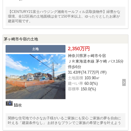
【CENTURY21富士ハウジング湘南モールフィル店取扱物件】緑豊かな
環境、全12区画の土地面積は全て150平米以上、ゆったりとしたお家が
建築可能です。
茅ヶ崎市今宿の土地
2,350万円
土地
神奈川県茅ヶ崎市今宿
ＪＲ東海道本線 茅ケ崎 バス16分
停歩6分
31.43坪(74.77万円 /坪)
土地面積
103.90㎡
建ぺい率
60.0(%)
容積率
150.0(%)
11
枚
閑静な住宅地で小さなお子様がいるご家族にも安心 ご家族の夢を自由に
叶える「建築条件なし」 お好きなプランでご家族の希望と夢を叶えよう