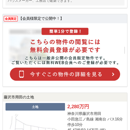
ハウスメーカー、工務店で建築できます。
【会員様限定で公開中！】
会員限定
藤沢市用田の土地
2,280万円
土地
神奈川県藤沢市用田
小田急江ノ島線 湘南台 バス16分
停歩10分