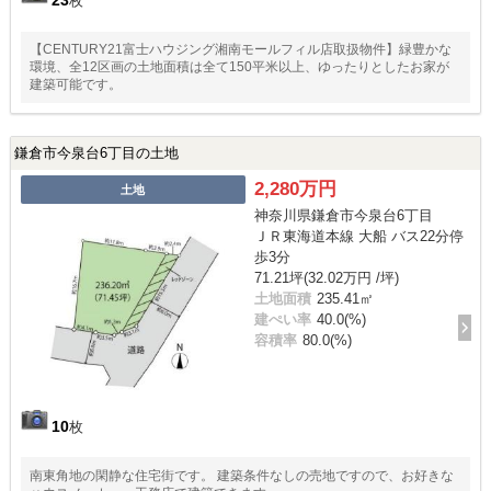
23
枚
【CENTURY21富士ハウジング湘南モールフィル店取扱物件】緑豊かな
環境、全12区画の土地面積は全て150平米以上、ゆったりとしたお家が
建築可能です。
鎌倉市今泉台6丁目の土地
2,280万円
土地
神奈川県鎌倉市今泉台6丁目
ＪＲ東海道本線 大船 バス22分停
歩3分
71.21坪(32.02万円 /坪)
土地面積
235.41㎡
建ぺい率
40.0(%)
容積率
80.0(%)
10
枚
南東角地の閑静な住宅街です。 建築条件なしの売地ですので、お好きな