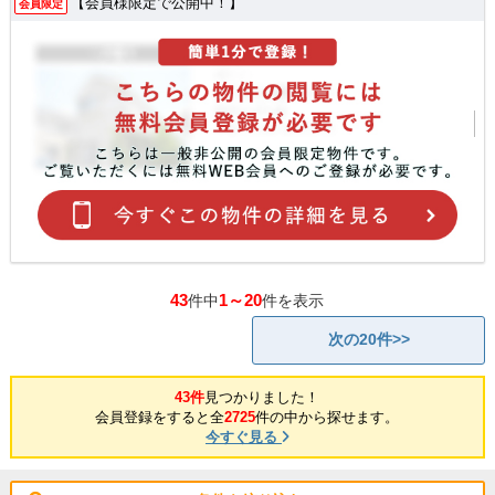
【会員様限定で公開中！】
会員限定
43
1～20
件中
件を表示
次の20件>>
43件
見つかりました！
会員登録をすると全
2725
件の中から探せます。
今すぐ見る