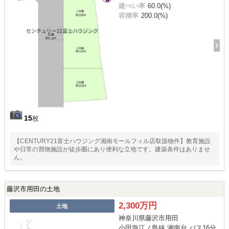
建ぺい率
60.0(%)
容積率
200.0(%)
15
枚
【CENTURY21富士ハウジング湘南モールフィル店取扱物件】教育施設
や日常の買物施設が徒歩圏にあり便利な立地です。建築条件はありませ
ん。
藤沢市用田の土地
2,300万円
土地
神奈川県藤沢市用田
小田急江ノ島線 湘南台 バス16分