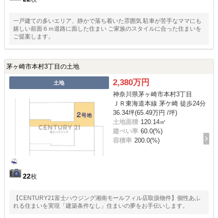
一戸建ての多いエリア、静かで落ち着いた雰囲気 駐車が苦手なママにも
嬉しい前面６ｍ道路に面した住まい ご家族のスタイルに合った住まいを
ご提案します。
茅ヶ崎市本村3丁目の土地
2,380万円
土地
神奈川県茅ヶ崎市本村3丁目
ＪＲ東海道本線 茅ケ崎 徒歩24分
36.34坪(65.49万円 /坪)
土地面積
120.14㎡
建ぺい率
60.0(%)
容積率
200.0(%)
22
枚
【CENTURY21富士ハウジング湘南モールフィル店取扱物件】個性あふ
れる住まいを実現「建築条件なし」住まいの夢をお手伝いします。