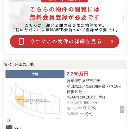
藤沢市用田の土地
2,250万円
土地
神奈川県藤沢市用田
小田急江ノ島線 湘南台 バス16分
停歩10分
45.66坪(49.28万円 /坪)
土地面積
150.93㎡
建ぺい率
50.0(%)
容積率
80.0(%)