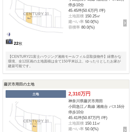
停歩10分
45.45坪(50.6万円 /坪)
土地面積
150.25㎡
建ぺい率
50.0(%)
容積率
80.0(%)
22
枚
【CENTURY21富士ハウジング湘南モールフィル店取扱物件】緑豊かな
環境、全12区画の土地面積は全て150平米以上、ゆったりとしたお家が
建築可能です。
藤沢市用田の土地
2,310万円
土地
神奈川県藤沢市用田
小田急江ノ島線 湘南台 バス16分
停歩10分
45.41坪(50.87万円 /坪)
土地面積
150.11㎡
建ぺい率
50.0(%)