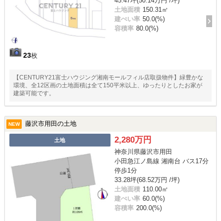
45.47坪(50.14万円 /坪)
土地面積
150.31㎡
建ぺい率
50.0(%)
容積率
80.0(%)
23
枚
【CENTURY21富士ハウジング湘南モールフィル店取扱物件】緑豊かな
環境、全12区画の土地面積は全て150平米以上、ゆったりとしたお家が
建築可能です。
藤沢市用田の土地
NEW
2,280万円
土地
神奈川県藤沢市用田
小田急江ノ島線 湘南台 バス17分
停歩1分
33.28坪(68.52万円 /坪)
土地面積
110.00㎡
建ぺい率
60.0(%)
容積率
200.0(%)