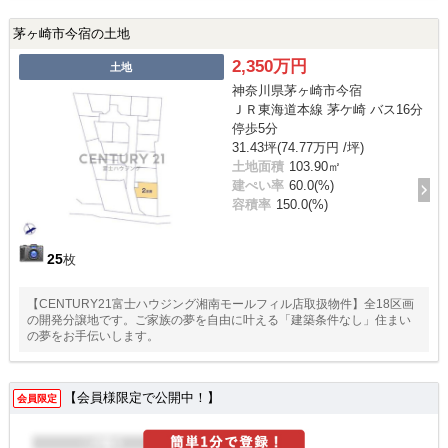
茅ヶ崎市今宿の土地
2,350万円
土地
神奈川県茅ヶ崎市今宿
ＪＲ東海道本線 茅ケ崎 バス16分
停歩5分
31.43坪(74.77万円 /坪)
土地面積
103.90㎡
建ぺい率
60.0(%)
容積率
150.0(%)
25
枚
【CENTURY21富士ハウジング湘南モールフィル店取扱物件】全18区画
の開発分譲地です。ご家族の夢を自由に叶える「建築条件なし」住まい
の夢をお手伝いします。
【会員様限定で公開中！】
会員限定