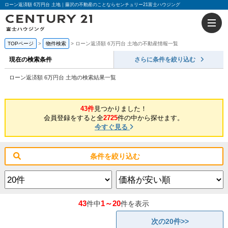
ローン返済額 6万円台 土地｜藤沢の不動産のことならセンチュリー21富士ハウジング
TOPページ
物件検索
ローン返済額 6万円台 土地の不動産情報一覧
現在の検索条件
さらに条件を絞り込む
ローン返済額 6万円台 土地の検索結果一覧
43件
見つかりました！
会員登録をすると全
2725
件の中から探せます。
今すぐ見る
条件を絞り込む
43
1～20
件中
件を表示
次の20件>>