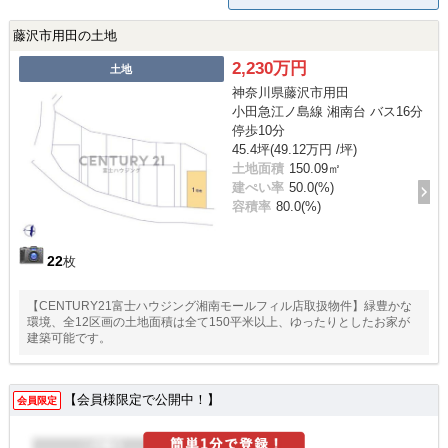
藤沢市用田の土地
2,230万円
土地
神奈川県藤沢市用田
小田急江ノ島線 湘南台 バス16分
停歩10分
45.4坪(49.12万円 /坪)
土地面積
150.09㎡
建ぺい率
50.0(%)
容積率
80.0(%)
22
枚
【CENTURY21富士ハウジング湘南モールフィル店取扱物件】緑豊かな
環境、全12区画の土地面積は全て150平米以上、ゆったりとしたお家が
建築可能です。
【会員様限定で公開中！】
会員限定