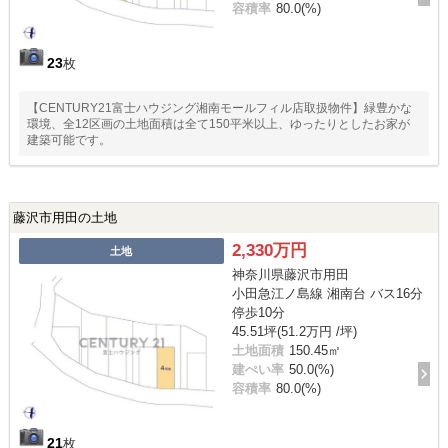
容積率
80.0(%)
23
枚
【CENTURY21富士ハウジング湘南モールフィル店取扱物件】緑豊かな
環境、全12区画の土地面積は全て150平米以上、ゆったりとしたお家が
建築可能です。
藤沢市用田の土地
2,330万円
土地
神奈川県藤沢市用田
小田急江ノ島線 湘南台 バス16分
停歩10分
45.51坪(51.2万円 /坪)
土地面積
150.45㎡
建ぺい率
50.0(%)
容積率
80.0(%)
21
枚