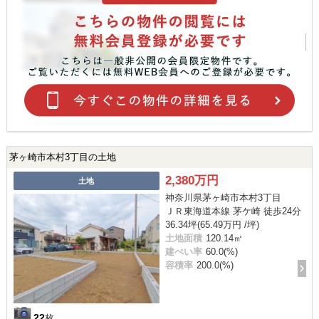
茅ヶ崎市本村3丁目の土地
2,380万円
土地
神奈川県茅ヶ崎市本村3丁目
ＪＲ東海道本線 茅ケ崎 徒歩24分
36.34坪(65.49万円 /坪)
土地面積
120.14㎡
建ぺい率
60.0(%)
容積率
200.0(%)
22
枚