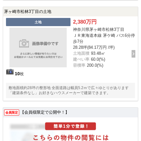
茅ヶ崎市松林3丁目の土地
2,380万円
土地
神奈川県茅ヶ崎市松林3丁目
ＪＲ東海道本線 茅ケ崎 バス6分停
歩7分
28.28坪(84.17万円 /坪)
土地面積
93.48㎡
建ぺい率
60.0(%)
容積率
200.0(%)
10
枚
敷地面積約28坪の整形地 全面道路は幅員5.2ｍで広々ゆとりがあります
「建築条件なし」お好きなハウスメーカーで建築できます。
【会員様限定で公開中！】
会員限定