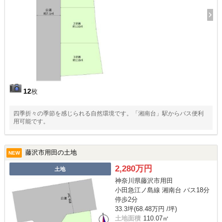
12
枚
四季折々の季節を感じられる自然環境です。「湘南台」駅からバス便利
用可能です。
藤沢市用田の土地
NEW
2,280万円
土地
神奈川県藤沢市用田
小田急江ノ島線 湘南台 バス18分
停歩2分
33.3坪(68.48万円 /坪)
土地面積
110.07㎡