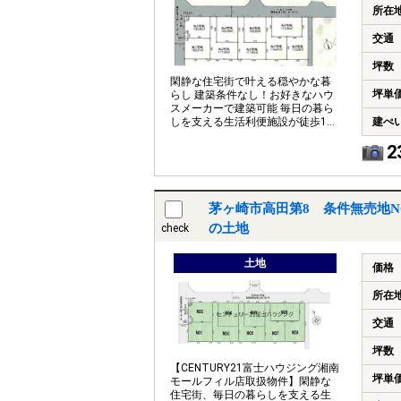
所在
交通
坪数
閑静な住宅街で叶える穏やかな暮
坪単
らし 建築条件なし！お好きなハウ
スメーカーで建築可能 毎日の暮ら
しを支える生活利便施設が徒歩10
建ぺ
分圏内
2
茅ヶ崎市高田第8 条件無売地N
の土地
check
土地
価格
所在
交通
坪数
【CENTURY21富士ハウジング湘南
坪単
モールフィル店取扱物件】閑静な
住宅街、毎日の暮らしを支える生