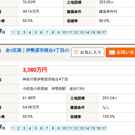
76.53坪
253.00㎡
土地面積
44.16万円
建築条件付
価
建築条件
50.0%
80.0%
い率
容積率
7
枚
 全1区画｜伊勢原市桜台4丁目の
3,380万円
神奈川県伊勢原市桜台4丁目
地
小田急小田原線 伊勢原駅 徒歩13分
61.48坪
203.24㎡
土地面積
54.98万円
なし
価
建築条件
50.0%
100.0%
い率
容積率
7
枚