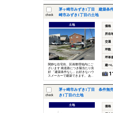
茅ヶ崎市みずき1丁目 建築条件
崎市みずき1丁目の土地
check
土地
価格
所在
交通
坪数
坪単
閑静な住宅街、区画整理地内にご
建ぺ
ざいます 南道路につき陽当たり良
好 「建築条件なし」お好きなハウ
1
スメーカーで建築できます。 あな
たの思い描く家を建ててみません
か
茅ヶ崎市みずき1丁目 条件無売
き1丁目の土地
check
土地
価格