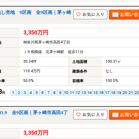
し売地 9区画 全9区画｜茅ヶ崎
3,350万円
神奈川県茅ヶ崎市高田4丁目
地
ＪＲ相模線 北茅ケ崎駅 徒歩11分
30.34坪
100.31㎡
土地面積
110.4万円
なし
価
建築条件
50.0%
100.0%
い率
容積率
3
枚
O.9 全9区画｜茅ヶ崎市高田4丁
3,350万円