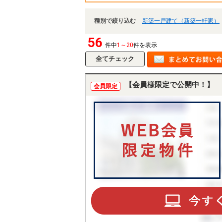
種別で絞り込む
新築一戸建て（新築一軒家）
56
件中
1～20
件を表示
【会員様限定で公開中！】
会員限定