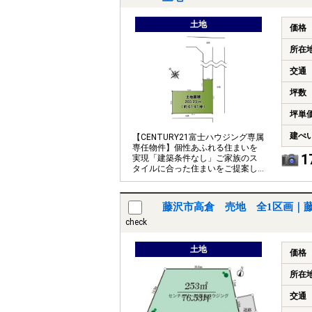
土地
価格
所在
交通
坪数
坪単
建ぺ
【CENTURY21富士ハウジング専属
専任物件】個性あふれる住まいを
1
実現「建築条件なし」ご家族のス
タイルに合った住まいをご提案し
ます。
藤沢市高倉 売地 全1区画｜
check
土地
価格
所在
交通