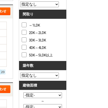
間取り
～1LDK
2DK～2LDK
3DK～3LDK
4DK～4LDK
5DK～5LDK以上
築年数
建物面積
～