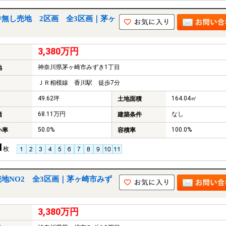
無し売地 2区画 全3区画｜茅ヶ
3,380万円
神奈川県茅ヶ崎市みずき1丁目
地
ＪＲ相模線 香川駅 徒歩7分
49.62坪
164.04㎡
土地面積
68.11万円
なし
価
建築条件
50.0%
100.0%
い率
容積率
1
枚
地NO2 全3区画｜茅ヶ崎市みず
3,380万円