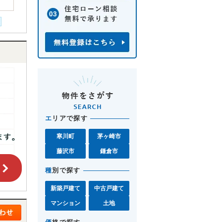
エ
リアで探す
寒川町
茅ヶ崎市
藤沢市
鎌倉市
種
別で探す
新築戸建て
中古戸建て
マンション
土地