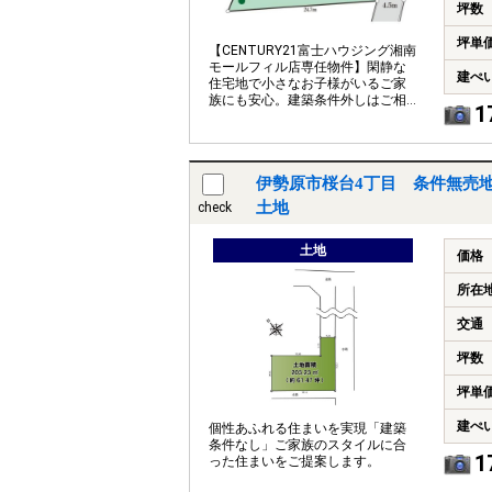
坪数
坪単
【CENTURY21富士ハウジング湘南
モールフィル店専任物件】閑静な
建ぺ
住宅地で小さなお子様がいるご家
族にも安心。建築条件外しはご相
1
談下さい。
伊勢原市桜台4丁目 条件無売地
土地
check
土地
価格
所在
交通
坪数
坪単
建ぺ
個性あふれる住まいを実現「建築
条件なし」ご家族のスタイルに合
1
った住まいをご提案します。