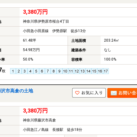
3,380万円
神奈川県伊勢原市桜台4丁目
地
小田急小田原線 伊勢原駅 徒歩13分
61.48坪
203.24㎡
土地面積
54.98万円
なし
価
建築条件
50.0%
100.0%
い率
容積率
7
枚
藤沢市高倉の土地
3,380万円
神奈川県藤沢市高倉
地
小田急江ノ島線 長後駅 徒歩18分