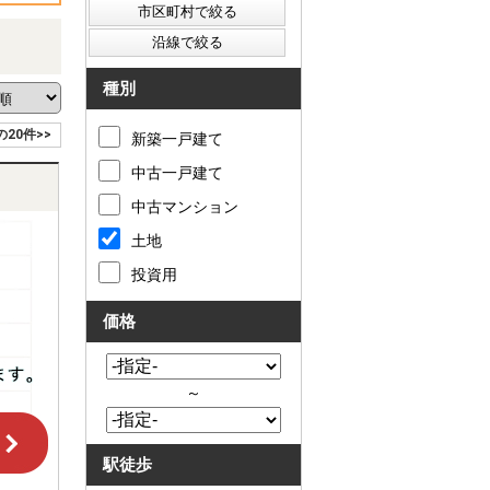
種別
の20件>>
新築一戸建て
中古一戸建て
中古マンション
土地
投資用
価格
～
駅徒歩