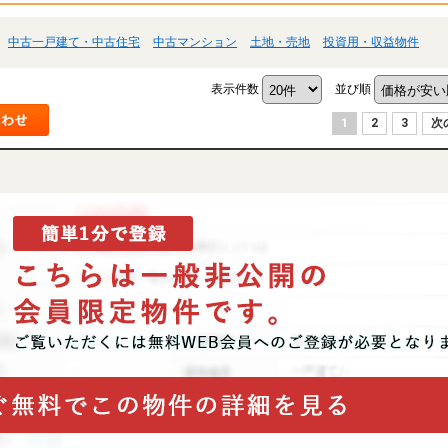
中古一戸建て・中古住宅
中古マンション
土地・売地
投資用・収益物件
表示件数
並び順
1
2
3
次