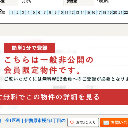
50.0%
100.0%
い率
容積率
2
枚
 全1区画｜伊勢原市桜台4丁目の