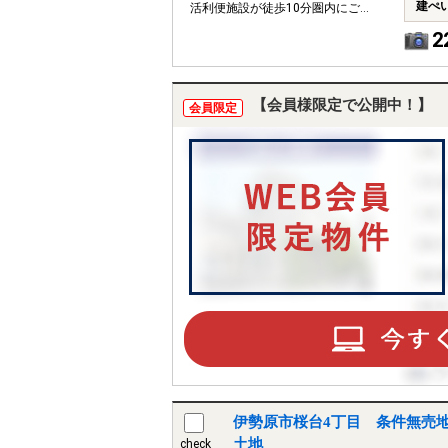
建ぺ
活利便施設が徒歩10分圏内にござ
います。
2
【会員様限定で公開中！】
会員限定
伊勢原市桜台4丁目 条件無売地
土地
check