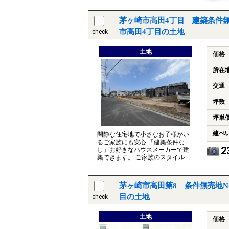
茅ヶ崎市高田4丁目 建築条件無
市高田4丁目の土地
check
土地
価格
所在
交通
坪数
坪単
建ぺ
閑静な住宅地で小さなお子様がい
るご家族にも安心 「建築条件な
2
し」お好きなハウスメーカーで建
築できます。 ご家族のスタイルに
合った住まいをご提案します。
茅ヶ崎市高田第8 条件無売地N
目の土地
check
土地
価格