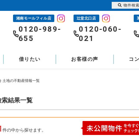
物件検
湘南モールフィル店
辻堂北口店
-
0120-989-
0120-060-
655
021
借りたい
お客様の声
コ
台 土地の不動産情報一覧
検索結果一覧
1
件の中から探せます。