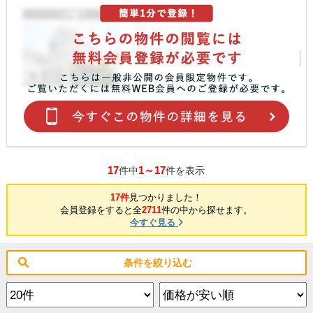
17
1～17
件中
件を表示
17件
見つかりました！
会員登録をすると全
2711
件の中から探せます。
今すぐ見る
条件を絞り込む