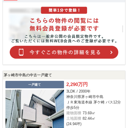
茅ヶ崎市中島の中古一戸建て
2,290万円
一戸建て
3LDK / 2000年
神奈川県茅ヶ崎市中島
ＪＲ東海道本線 茅ケ崎 バス12分
停歩5分
建物面積
73.69㎡
土地面積
82.44㎡
(24.94坪)