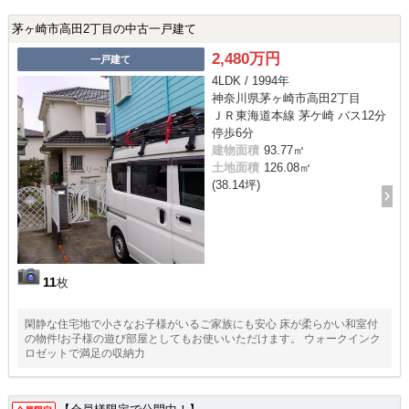
茅ヶ崎市高田2丁目の中古一戸建て
2,480万円
一戸建て
4LDK / 1994年
神奈川県茅ヶ崎市高田2丁目
ＪＲ東海道本線 茅ケ崎 バス12分
停歩6分
建物面積
93.77㎡
土地面積
126.08㎡
(38.14坪)
11
枚
閑静な住宅地で小さなお子様がいるご家族にも安心 床が柔らかい和室付
の物件!お子様の遊び部屋としてもお使いいただけます。 ウォークインク
ロゼットで満足の収納力