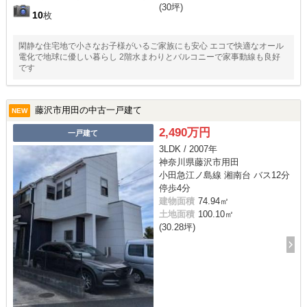
(30坪)
10
枚
閑静な住宅地で小さなお子様がいるご家族にも安心 エコで快適なオール
電化で地球に優しい暮らし 2階水まわりとバルコニーで家事動線も良好
です
藤沢市用田の中古一戸建て
NEW
2,490万円
一戸建て
3LDK / 2007年
神奈川県藤沢市用田
小田急江ノ島線 湘南台 バス12分
停歩4分
建物面積
74.94㎡
土地面積
100.10㎡
(30.28坪)