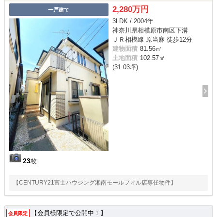
2,280万円
一戸建て
3LDK / 2004年
神奈川県相模原市南区下溝
ＪＲ相模線 原当麻 徒歩12分
建物面積
81.56㎡
土地面積
102.57㎡
(31.03坪)
23
枚
【CENTURY21富士ハウジング湘南モールフィル店専任物件】
【会員様限定で公開中！】
会員限定