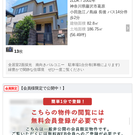
2LDK / 2002年
神奈川県藤沢市葛原
小田急江ノ島線 長後 バス14分停
歩2分
建物面積
82.8㎡
土地面積
186.75㎡
(56.49坪)
13
枚
全居室2面採光 南向きバルコニー 駐車場1台分有(車種によります)
緑豊かで閑静な住環境 ぜひ一度ご覧ください
【会員様限定で公開中！】
会員限定