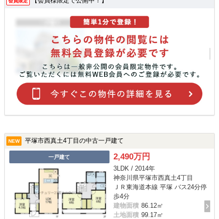
【会員様限定で公開中！】
会員限定
平塚市西真土4丁目の中古一戸建て
NEW
2,490万円
一戸建て
3LDK / 2014年
神奈川県平塚市西真土4丁目
ＪＲ東海道本線 平塚 バス24分停
歩4分
建物面積
86.12㎡
土地面積
99.17㎡