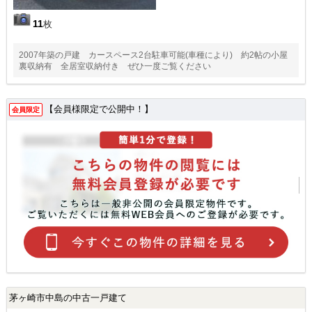
11
枚
2007年築の戸建 カースペース2台駐車可能(車種により) 約2帖の小屋
裏収納有 全居室収納付き ぜひ一度ご覧ください
【会員様限定で公開中！】
会員限定
茅ヶ崎市中島の中古一戸建て