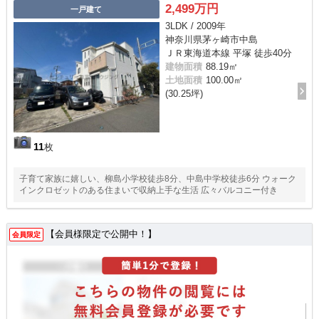
2,499万円
一戸建て
3LDK / 2009年
神奈川県茅ヶ崎市中島
ＪＲ東海道本線 平塚 徒歩40分
建物面積
88.19㎡
土地面積
100.00㎡
(30.25坪)
11
枚
子育て家族に嬉しい、柳島小学校徒歩8分、中島中学校徒歩6分 ウォーク
インクロゼットのある住まいで収納上手な生活 広々バルコニー付き
【会員様限定で公開中！】
会員限定