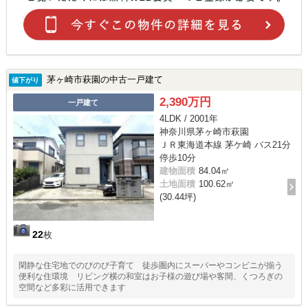
茅ヶ崎市萩園の中古一戸建て
値下がり
2,390万円
一戸建て
4LDK / 2001年
神奈川県茅ヶ崎市萩園
ＪＲ東海道本線 茅ケ崎 バス21分
停歩10分
建物面積
84.04㎡
土地面積
100.62㎡
(30.44坪)
22
枚
閑静な住宅地でのびのび子育て 徒歩圏内にスーパーやコンビニが揃う
便利な住環境 リビング横の和室はお子様の遊び場や客間、くつろぎの
空間など多彩に活用できます