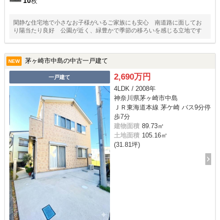
10
枚
閑静な住宅地で小さなお子様がいるご家族にも安心 南道路に面してお
り陽当たり良好 公園が近く、緑豊かで季節の移ろいを感じる立地です
茅ヶ崎市中島の中古一戸建て
NEW
2,690万円
一戸建て
4LDK / 2008年
神奈川県茅ヶ崎市中島
ＪＲ東海道本線 茅ケ崎 バス9分停
歩7分
建物面積
89.73㎡
土地面積
105.16㎡
(31.81坪)