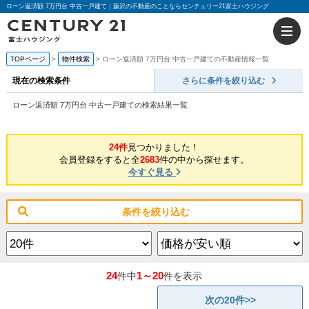
ローン返済額 7万円台 中古一戸建て｜藤沢の不動産のことならセンチュリー21富士ハウジング
TOPページ
物件検索
ローン返済額 7万円台 中古一戸建ての不動産情報一覧
現在の検索条件
さらに条件を絞り込む
ローン返済額 7万円台 中古一戸建ての検索結果一覧
24件
見つかりました！
会員登録をすると全
2683
件の中から探せます。
今すぐ見る
条件を絞り込む
24
1～20
件中
件を表示
次の20件>>