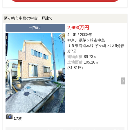
茅ヶ崎市中島の中古一戸建て
2,690万円
一戸建て
4LDK / 2008年
神奈川県茅ヶ崎市中島
ＪＲ東海道本線 茅ケ崎 バス9分停
歩7分
建物面積
89.73㎡
土地面積
105.16㎡
(31.81坪)
17
枚