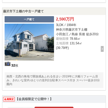
藤沢市下土棚の中古一戸建て
2,590万円
一戸建て
3LDK / 1994年
神奈川県藤沢市下土棚
小田急江ノ島線 長後 徒歩20分
建物面積
78.66㎡
土地面積
131.54㎡
(39.79坪)
32
枚
南西・北西の角地で開放感あふれる住まい 2019年に大幅リフォーム済
み、きれいな室内 ゆとりの並列2台駐車スペース付き スーパー徒歩10分
圏内
【会員様限定で公開中！】
会員限定