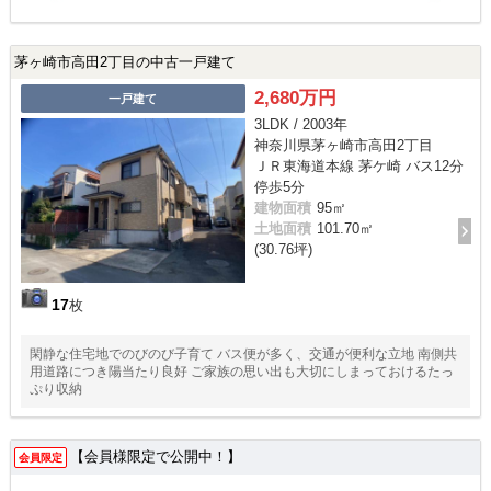
茅ヶ崎市高田2丁目の中古一戸建て
2,680万円
一戸建て
3LDK / 2003年
神奈川県茅ヶ崎市高田2丁目
ＪＲ東海道本線 茅ケ崎 バス12分
停歩5分
建物面積
95㎡
土地面積
101.70㎡
(30.76坪)
17
枚
閑静な住宅地でのびのび子育て バス便が多く、交通が便利な立地 南側共
用道路につき陽当たり良好 ご家族の思い出も大切にしまっておけるたっ
ぷり収納
【会員様限定で公開中！】
会員限定