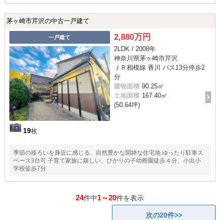
茅ヶ崎市芹沢の中古一戸建て
2,880万円
一戸建て
2LDK / 2008年
神奈川県茅ヶ崎市芹沢
ＪＲ相模線 香川 バス13分停歩2
分
建物面積
90.25㎡
土地面積
167.40㎡
(50.64坪)
19
枚
季節の移ろいを身近に感じる、自然豊かな閑静な住宅地 ゆったり駐車ス
ペース3台可 子育て家族に嬉しい、ひかりの子幼稚園徒歩４分、小出小
学校徒歩7分
24
1～20
件中
件を表示
次の20件>>