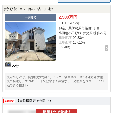
伊勢原市沼目5丁目の中古一戸建て
2,580万円
一戸建て
3LDK / 2012年
神奈川県伊勢原市沼目5丁目
小田急小田原線 伊勢原 徒歩22分
建物面積
92.33㎡
土地面積
107.10㎡
(32.4坪)
22
枚
光が降り注ぐ、開放的な吹抜けリビング・駐車スペース2台分完備 太陽
光で発電し、エコキュートで効率よく給湯する、光熱費をスマートに削
減できる住まい
【会員様限定で公開中！】
会員限定