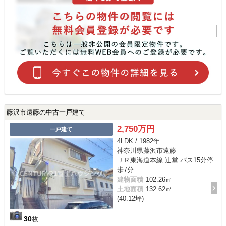
藤沢市遠藤の中古一戸建て
2,750万円
一戸建て
4LDK / 1982年
神奈川県藤沢市遠藤
ＪＲ東海道本線 辻堂 バス15分停
歩7分
建物面積
102.26㎡
土地面積
132.62㎡
(40.12坪)
30
枚