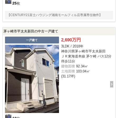
25
枚
【CENTURY21富士ハウジング湘南モールフィル店専属専任物件】
茅ヶ崎市平太夫新田の中古一戸建て
2,690万円
一戸建て
3LDK / 2018年
神奈川県茅ヶ崎市平太夫新田
ＪＲ東海道本線 茅ケ崎 バス12分
停歩11分
建物面積
92.34㎡
土地面積
103.04㎡
(31.17坪)