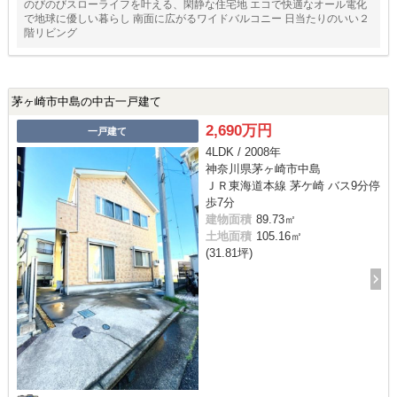
のびのびスローライフを叶える、閑静な住宅地 エコで快適なオール電化
で地球に優しい暮らし 南面に広がるワイドバルコニー 日当たりのいい２
階リビング
茅ヶ崎市中島の中古一戸建て
2,690万円
一戸建て
4LDK / 2008年
神奈川県茅ヶ崎市中島
ＪＲ東海道本線 茅ケ崎 バス9分停
歩7分
建物面積
89.73㎡
土地面積
105.16㎡
(31.81坪)